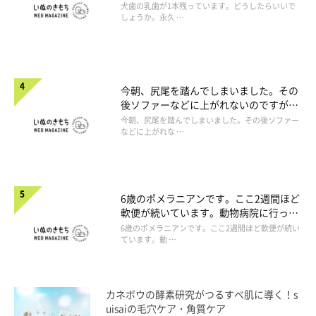
犬歯の乳歯が1本残っています。どうしたらいいで
しょうか。永久 …
今朝、尻尾を踏んでしまいました。その
後ソファーなどに上がれないのですが、
大丈夫でしょうか。
今朝、尻尾を踏んでしまいました。その後ソファー
などに上がれな …
6歳のポメラニアンです。ここ2週間ほど
軟便が続いています。動物病院に行った
ほうがよいですか。
6歳のポメラニアンです。ここ2週間ほど軟便が続い
ています。動 …
カネボウの酵素研究がつるすべ肌に導く！s
uisaiの毛穴ケア・角質ケア