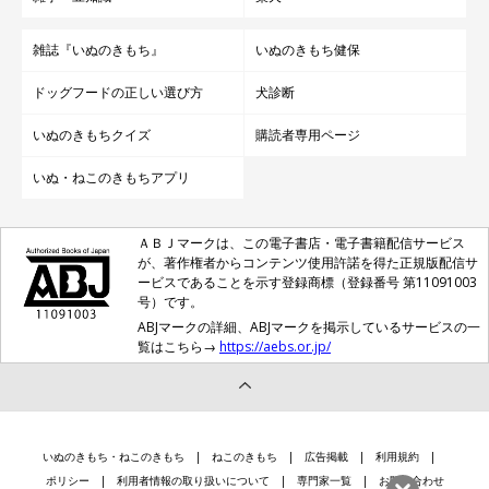
雑誌『いぬのきもち』
いぬのきもち健保
ドッグフードの正しい選び方
犬診断
いぬのきもちクイズ
購読者専用ページ
いぬ・ねこのきもちアプリ
ＡＢＪマークは、この電子書店・電子書籍配信サービス
が、著作権者からコンテンツ使用許諾を得た正規版配信サ
ービスであることを示す登録商標（登録番号 第11091003
号）です。
ABJマークの詳細、ABJマークを掲示しているサービスの一
覧はこちら→
https://aebs.or.jp/
いぬのきもち・ねこのきもち
ねこのきもち
広告掲載
利用規約
ポリシー
利用者情報の取り扱いについて
専門家一覧
お問い合わせ