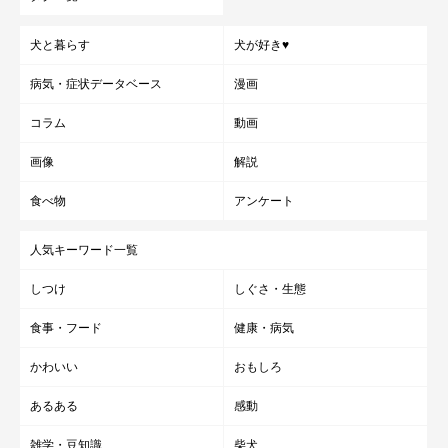
犬と暮らす
犬が好き♥
病気・症状データベース
漫画
コラム
動画
画像
解説
食べ物
アンケート
人気キーワード一覧
しつけ
しぐさ・生態
食事・フード
健康・病気
かわいい
おもしろ
あるある
感動
雑学・豆知識
柴犬