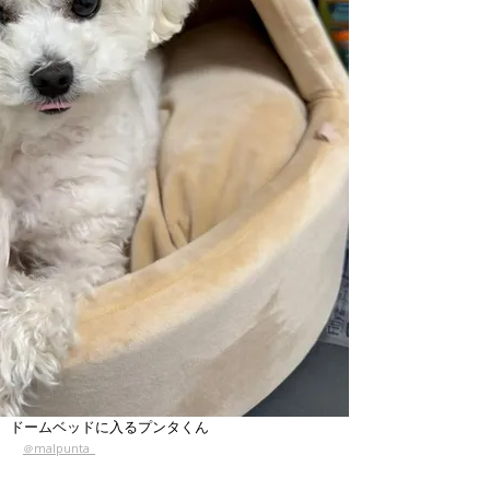
 ドームベッドに入るプンタくん
＠malpunta_