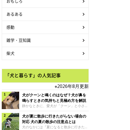
おもしろ
あるある
感動
雑学・豆知識
柴犬
「犬と暮らす」の人気記事
※2026年8月更新
犬がクーンと鳴くのはなぜ？犬が鼻を
鳴らすときの気持ちと見極め方を解説
静かなときに、愛犬が「クーン」と小さく
鳴いたり、鼻を鳴らすような音を出したり
犬が夏に散歩に行きたがらない場合の
することはありませんか？ 大きく吠える
わけではない分、「不安なの？それとも何
対応 犬の夏の散歩の注意点とは
かお願いしているの？」と気になる飼い主
犬のなかには『夏になると散歩に行きたが