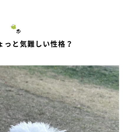
M
u
t
e
ょっと気難しい性格？