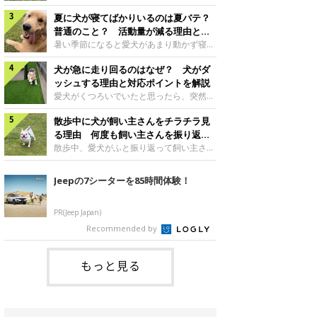
さんもいるかもしれません。今回は、犬が
らない、歩かなくなる』『暑い季節は散歩
クーンと鳴く理由や鼻鳴らしの背景、見極
夏に犬が寝てばかりいるのは夏バテ？
の気配を察すると涼しい部屋から出ようと
め方と対応のポイントなどについて、いぬ
しない』など散歩に行きたがらないコもい
普通のこと？ 活動量が減る理由と対
のきもち獣医師相談室の原 駿太朗先生に
るようです。愛犬の運動をさせてあげたい
策とは
暑い季節になると愛犬があまり動かず寝て
伺いました。クーンと鳴くのはどんな気持
のに、散歩に行きたがらない。このような
ばかりだと感じる飼い主さんはいません
ち？いぬのきもち投稿写真ギャラリー犬が
場合はどう対応すればよいのでしょうか？
犬が急に走り回るのはなぜ？ 犬がダ
か？その様子に、愛犬が夏バテで疲れてい
クーンと小さく鳴くときは、何らかの感情
「愛犬が夏に散歩に行きたがらない場合の
るのか、元気がないのかなど不安に感じる
ッシュする理由と対応ポイントを解説
を伝えようとしている場合があると考えら
対応」について、いぬのきもち獣医師相談
方もいるのではないかと思います。 で
愛犬がくつろいでいたと思ったら、突然部
れています。大
室の白山さとこ先生に聞きました。Q.夏に
は、犬が寝てばかりいるときに対処が必要
屋の中を走り回り始める――そんな様子に
犬の散歩に行くときの注意点は？ いぬの
かを見極める方法はあるのでしょうか？
散歩中に犬が飼い主さんをチラチラ見
驚いたことはありませんか？ 急な動きに
きもち投稿写真ギャラリーーー夏に愛犬と
「犬の活動量が夏に減る理由と対策」につ
「何が起きているの？」と戸惑う飼い主さ
る理由 何度も飼い主さんを振り返る
散歩に行くときは、どのようなことに注意
いて、いぬのきもち獣医師相談室の山口み
んも多いでしょう。落ち着いていたはずな
のはなぜ？
散歩中、愛犬がふと振り返って飼い主さん
をするとよい
き先生に話を聞きました。Q. 夏に犬の活
のに、急にスイッチが入ったように見える
の様子を確認する…そんな場面に心当たり
動量が減る理由は？ いぬのきもち投稿写
と不安になることもあります。今回は、犬
はありませんか？ 何度もチラチラ見られ
Jeepの7シーターを85時間体験！
真ギャラリーーー夏に愛犬の活動量が減る
が急に走り回る理由や見極め方などについ
ると、「何か気になることがあるの？」
と感じる飼い主さんもいるようです。理由
て、いぬのきもち獣医師相談室の岡本りさ
「ちゃんと歩けているかな」と不安になる
としてどのようなこ
先生に伺いました。犬が急に走り回るのは
ことがあるかもしれません。愛犬が歩きな
PR(Jeep Japan)
よくある行動？いぬのきもち投稿写真ギャ
がら飼い主さんを振り返るしぐさには、ど
Recommended by
ラリー犬が突然走り回る行動は、必ずしも
んな気持ちが隠れているのでしょうか。今
珍しいものではないと考えられています。
回は、犬が散歩中に飼い主さんを確認する
体にたまったエ
理由や注意すべきサインの見極めかた、対
もっと見る
応のポイントなどについて、いぬのきもち
獣医師相談室の原 駿太朗先生に伺いまし
た。振り返るのは「確認」や「安心」のサ
イン？いぬのきも