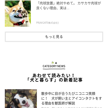
「肉球放置」絶対やめて。 カサカサ肉球が
良くない理由、実は...
PR(AIGATE株式会社)
もっと見る
いぬのきもち投稿写真ギャラリー
とくに役割を決めているわけではないけど、「早く帰宅できた人
あわせて読みたい！
「犬と暮らす」の新着記事
が愛犬のお世話をする」という声も。
散歩中に目が合うたびニコニコ笑顔
に！ 犬が飼い主とアイコンタクトをす
・「早めに帰ったほうが散歩させて、ご飯をあげる」
る理由を獣医師が解説