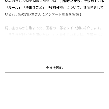
いぬのきもちWEB MAGAZINEでは、
共働きだからこそ決めている
「ルール」「決まりごと」「役割分担」
について、共働きをして
いる325名の飼い主さんにアンケート調査を実施！
飼い主さんから集まった、回答の一部をタイプ別に紹介します。
「共働きだけど犬を飼いたい！」と考えている人は、先輩たちの
お話をぜひ参考にしてみてください♪
全文を読む
役割分担・決まりごとがある