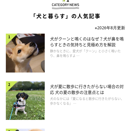
所にしています」
「犬と暮らす」の人気記事
・「お互いのスケジュールがわかった時点ですり合わせて、なる
※2026年8月更新
べくひとりっきりを減らすようにしています」
犬がクーンと鳴くのはなぜ？犬が鼻を鳴
らすときの気持ちと見極め方を解説
静かなときに、愛犬が「クーン」と小さく鳴いた
「愛犬の様子や体調などをお互いに報告し合っている」という人
り、鼻を鳴らすよ …
も多いよう。また、スケジュールも調整し合っているようです
ね。
犬が夏に散歩に行きたがらない場合の対
応 犬の夏の散歩の注意点とは
犬のなかには『夏になると散歩に行きたがらない、
歩かなくなる』 …