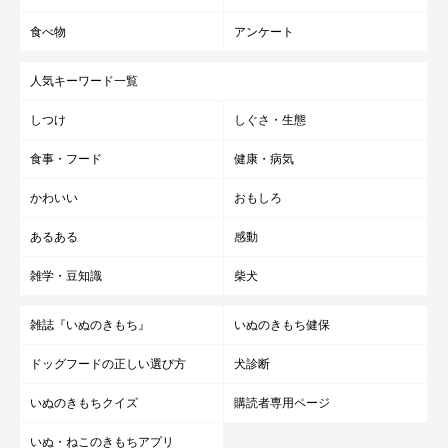
食べ物
アンケート
人気キーワード一覧
しつけ
しぐさ・生態
食事・フード
健康・病気
かわいい
おもしろ
あるある
感動
雑学・豆知識
柴犬
雑誌『いぬのきもち』
いぬのきもち健保
ドッグフードの正しい選び方
犬診断
いぬのきもちクイズ
購読者専用ページ
いぬ・ねこのきもちアプリ