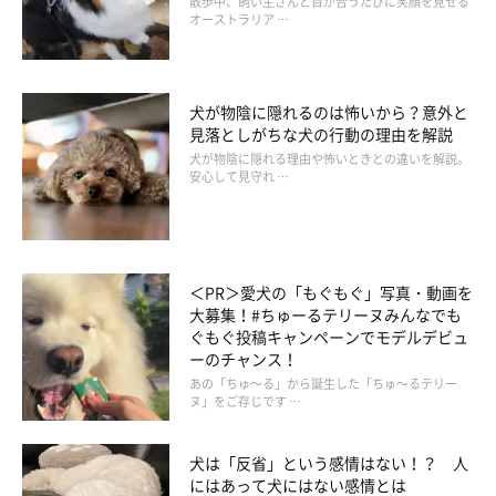
散歩中、飼い主さんと目が合うたびに笑顔を見せる
オーストラリア …
・「基本的に早く家に帰ったほうが、おトイレのお掃除＆ご褒美
のおやつをあげる」
犬が物陰に隠れるのは怖いから？意外と
・「どちらか早く帰ったほうがお散歩に連れて行く。ご飯をあげ
見落としがちな犬の行動の理由を解説
たかあげてないかがわかるカードを、フードボウルに入れてお
犬が物陰に隠れる理由や怖いときとの違いを解説。
安心して見守れ …
く」
・「平日は早く帰る私が主に担当しているが、土日や早く帰れた
日は、主人または子どもたちが散歩やトイレの世話をすることに
＜PR＞愛犬の「もぐもぐ」写真・動画を
なっている」
大募集！#ちゅーるテリーヌみんなでも
ぐもぐ投稿キャンペーンでモデルデビュ
ーのチャンス！
仕事などの関係で役割分担はきっちり決められないけれど、「早
あの「ちゅ～る」から誕生した「ちゅ～るテリー
ヌ」をご存じです …
く帰宅できた人から愛犬のお世話をする」という、共通の認識を
家族間で共有しているようでした。
犬は「反省」という感情はない！？ 人
にはあって犬にはない感情とは