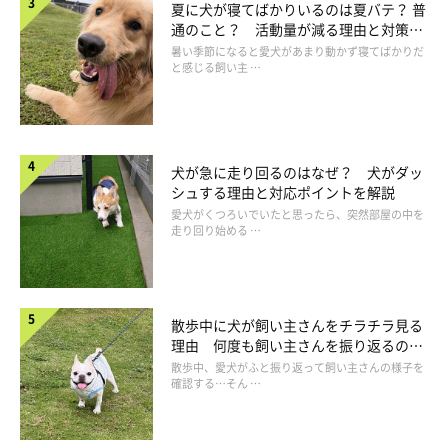
夏に犬が寝てばかりいるのは夏バテ？ 普
通のこと？ 活動量が減る理由と対策と
は
暑い季節になると愛犬があまり動かず寝てばかりだ
と感じる飼い主 …
犬が急に走り回るのはなぜ？ 犬がダッ
シュする理由と対応ポイントを解説
愛犬がくつろいでいたと思ったら、突然部屋の中を
走り回り始める …
早く帰宅できた人からお世話をする
散歩中に犬が飼い主さんをチラチラ見る
理由 何度も飼い主さんを振り返るのは
なぜ？
散歩中、愛犬がふと振り返って飼い主さんの様子を
確認する…そん …