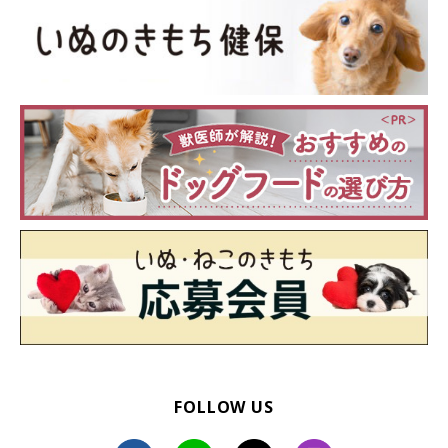
いぬのきもち投稿写真ギャラリー
共働きでの愛犬のお世話は、家族間での協力が不可欠。ぜひコミ
ュニケーションをたくさんとりあって、愛犬が快適に暮らせるよ
うにしてあげましょう！
『いぬのきもちWEB MAGAZINEアンケート vol.49』
※写真は「いぬ・ねこのきもちアプリ」で投稿されたものです。
※記事と写真に関連性はありませんので予めご了承ください。
文／雨宮カイ
FOLLOW US