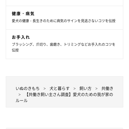
最後に紹介するのは、「気づいた人が率先してお世話をする」と
いうエピソード！
健康・病気
愛犬の健康・長生きのために病気のサインを見逃さないコツを伝授
・「気がついたほうがすぐやる！」
お手入れ
ブラッシング、爪切り、歯磨き、トリミングなどお手入れのコツを
伝授
・「世話については気づいた者が対応し、ルールや役割分担は決
めないようにしています」
・「気づいた人がお世話する。子ども含め、家族全員でする」
いぬのきもち
犬と暮らす
飼い方
共働き
・「『ご飯の時間』『散歩の時間』を優先に、できる人が率先し
【共働き飼い主さん調査】愛犬のための我が家の
てやります」
ルール
・「決めごとはとくにないですが、すべてのことを気づいたほう
がしてあげる。ご飯もトイレシーツも。お散歩はできるだけ一緒