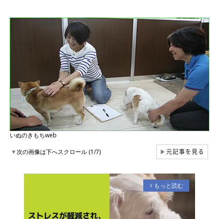
いぬのきもちweb
元記事を見る
▼
次の画像は下へスクロール (1/7)
▶
もっと読む
arrow_forward_ios