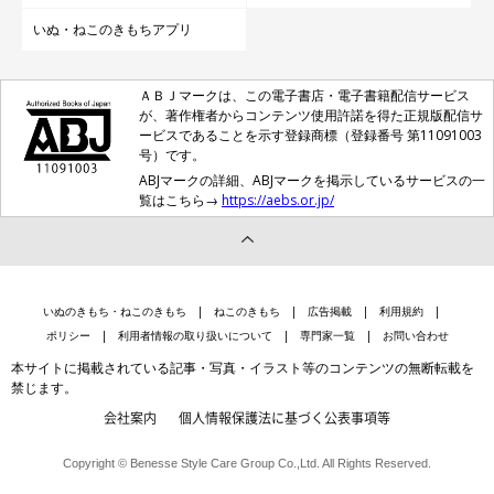
いぬ・ねこのきもちアプリ
ＡＢＪマークは、この電子書店・電子書籍配信サービス
が、著作権者からコンテンツ使用許諾を得た正規版配信サ
ービスであることを示す登録商標（登録番号 第11091003
号）です。
ABJマークの詳細、ABJマークを掲示しているサービスの一
覧はこちら→
https://aebs.or.jp/
いぬのきもち・ねこのきもち
ねこのきもち
広告掲載
利用規約
ポリシー
利用者情報の取り扱いについて
専門家一覧
お問い合わせ
本サイトに掲載されている記事・写真・イラスト等のコンテンツの無断転載を
禁じます。
会社案内
個人情報保護法に基づく公表事項等
Copyright © Benesse Style Care Group Co.,Ltd. All Rights Reserved.