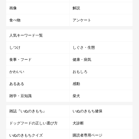
画像
解説
食べ物
アンケート
人気キーワード一覧
しつけ
しぐさ・生態
食事・フード
健康・病気
かわいい
おもしろ
あるある
感動
雑学・豆知識
柴犬
雑誌『いぬのきもち』
いぬのきもち健保
ドッグフードの正しい選び方
犬診断
いぬのきもちクイズ
購読者専用ページ