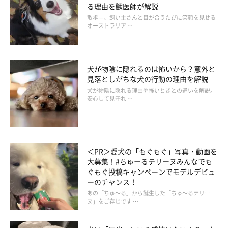
る理由を獣医師が解説
散歩中、飼い主さんと目が合うたびに笑顔を見せる
オーストラリア …
犬が物陰に隠れるのは怖いから？意外と
見落としがちな犬の行動の理由を解説
犬が物陰に隠れる理由や怖いときとの違いを解説。
安心して見守れ …
＜PR＞愛犬の「もぐもぐ」写真・動画を
大募集！#ちゅーるテリーヌみんなでも
ぐもぐ投稿キャンペーンでモデルデビュ
ーのチャンス！
あの「ちゅ～る」から誕生した「ちゅ～るテリー
ヌ」をご存じです …