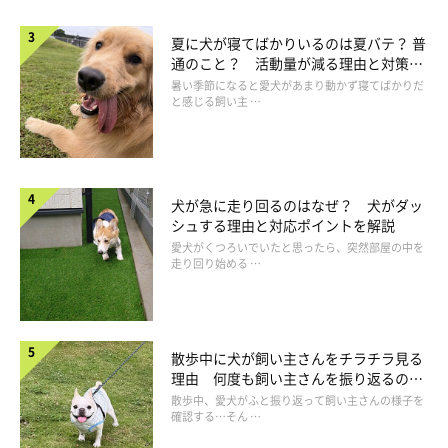
夏に犬が寝てばかりいるのは夏バテ？ 普
通のこと？ 活動量が減る理由と対策と
は
暑い季節になると愛犬があまり動かず寝てばかりだ
と感じる飼い主 …
犬が急に走り回るのはなぜ？ 犬がダッ
シュする理由と対応ポイントを解説
愛犬がくつろいでいたと思ったら、突然部屋の中を
走り回り始める …
散歩中に犬が飼い主さんをチラチラ見る
理由 何度も飼い主さんを振り返るのは
なぜ？
散歩中、愛犬がふと振り返って飼い主さんの様子を
確認する…そん …