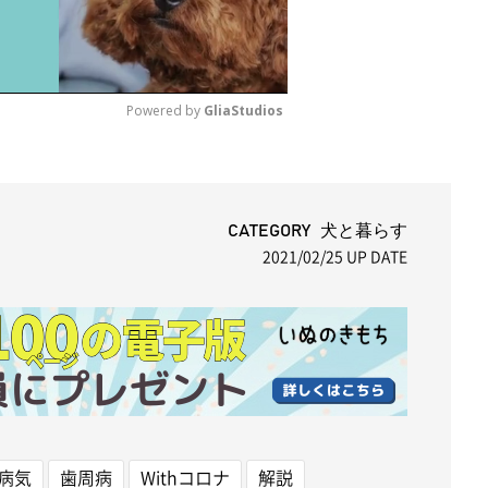
Powered by 
GliaStudios
M
u
t
CATEGORY 犬と暮らす
2021/02/25
UP DATE
e
病気
歯周病
Withコロナ
解説