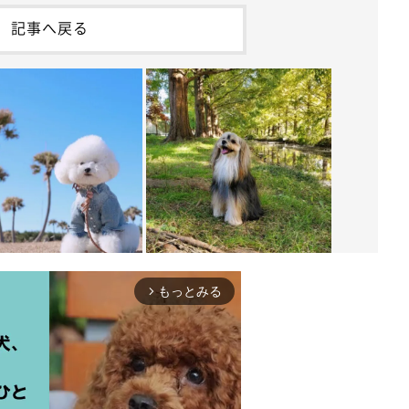
記事へ戻る
もっとみる
arrow_forward_ios