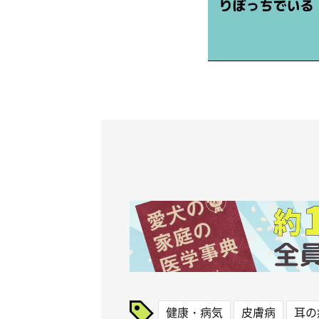
健康・病気
皮膚病
耳の