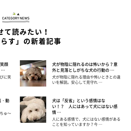
せて読みたい！
暮らす」の新着記事
笑顔
犬が物陰に隠れるのは怖いから？意
 …
外と見落としがちな犬の行動の …
びに笑
犬が物陰に隠れる理由や怖いときとの違
いを解説。安心して見守れ …
真・動
犬は「反省」という感情はな
い！？ 人にはあって犬にはない感
情 …
ちゅ～
人にある感情で、犬にはない感情がある
ことを知っていますか？今 …