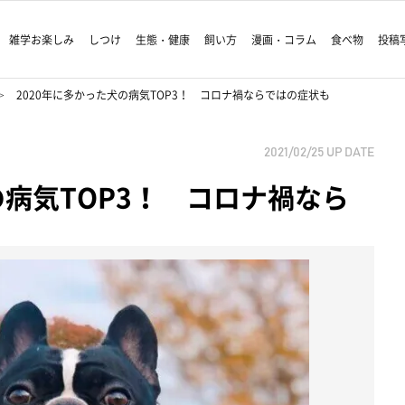
雑学お楽しみ
しつけ
生態・健康
飼い方
漫画・コラム
食べ物
投稿
2020年に多かった犬の病気TOP3！ コロナ禍ならではの症状も
2021/02/25
UP DATE
の病気TOP3！ コロナ禍なら