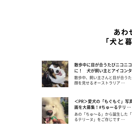
あわ
「犬と
散歩中に目が合うたびニコニコ
に！ 犬が飼い主とアイコンタ
散歩中、飼い主さんと目が合うた
顔を見せるオーストラリア …
＜PR＞愛犬の「もぐもぐ」写
画を大募集！#ちゅーるテリ …
あの「ちゅ～る」から誕生した「
るテリーヌ」をご存じです …