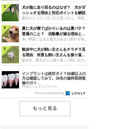
さんもいるかもしれません。今回は、犬が
らない、歩かなくなる』『暑い季節は散歩
クーンと鳴く理由や鼻鳴らしの背景、見極
犬が急に走り回るのはなぜ？ 犬がダ
の気配を察すると涼しい部屋から出ようと
め方と対応のポイントなどについて、いぬ
しない』など散歩に行きたがらないコもい
ッシュする理由と対応ポイントを解説
のきもち獣医師相談室の原 駿太朗先生に
るようです。愛犬の運動をさせてあげたい
愛犬がくつろいでいたと思ったら、突然部
伺いました。クーンと鳴くのはどんな気持
のに、散歩に行きたがらない。このような
屋の中を走り回り始める――そんな様子に
ち？いぬのきもち投稿写真ギャラリー犬が
場合はどう対応すればよいのでしょうか？
夏に犬が寝てばかりいるのは夏バテ？
驚いたことはありませんか？ 急な動きに
クーンと小さく鳴くときは、何らかの感情
「愛犬が夏に散歩に行きたがらない場合の
「何が起きているの？」と戸惑う飼い主さ
普通のこと？ 活動量が減る理由と対
を伝えようとしている場合があると考えら
対応」について、いぬのきもち獣医師相談
んも多いでしょう。落ち着いていたはずな
策とは
暑い季節になると愛犬があまり動かず寝て
れています。大
室の白山さとこ先生に聞きました。Q.夏に
のに、急にスイッチが入ったように見える
ばかりだと感じる飼い主さんはいません
犬の散歩に行くときの注意点は？ いぬの
と不安になることもあります。今回は、犬
散歩中に犬が飼い主さんをチラチラ見
か？その様子に、愛犬が夏バテで疲れてい
きもち投稿写真ギャラリーーー夏に愛犬と
が急に走り回る理由や見極め方などについ
るのか、元気がないのかなど不安に感じる
る理由 何度も飼い主さんを振り返る
散歩に行くときは、どのようなことに注意
て、いぬのきもち獣医師相談室の岡本りさ
方もいるのではないかと思います。 で
のはなぜ？
散歩中、愛犬がふと振り返って飼い主さん
をするとよい
先生に伺いました。犬が急に走り回るのは
は、犬が寝てばかりいるときに対処が必要
の様子を確認する…そんな場面に心当たり
よくある行動？いぬのきもち投稿写真ギャ
かを見極める方法はあるのでしょうか？
はありませんか？ 何度もチラチラ見られ
インプラントは絶対ダメ？65歳以上の
ラリー犬が突然走り回る行動は、必ずしも
「犬の活動量が夏に減る理由と対策」につ
ると、「何か気になることがあるの？」
方は確認してみて。20名の歯科医師監
珍しいものではないと考えられています。
いて、いぬのきもち獣医師相談室の山口み
「ちゃんと歩けているかな」と不安になる
修のガイ...
体にたまったエ
き先生に話を聞きました。Q. 夏に犬の活
ことがあるかもしれません。愛犬が歩きな
PR(あんしんインプラント)
動量が減る理由は？ いぬのきもち投稿写
がら飼い主さんを振り返るしぐさには、ど
Recommended by
真ギャラリーーー夏に愛犬の活動量が減る
んな気持ちが隠れているのでしょうか。今
と感じる飼い主さんもいるようです。理由
回は、犬が散歩中に飼い主さんを確認する
としてどのようなこ
理由や注意すべきサインの見極めかた、対
もっと見る
応のポイントなどについて、いぬのきもち
獣医師相談室の原 駿太朗先生に伺いまし
た。振り返るのは「確認」や「安心」のサ
イン？いぬのきも