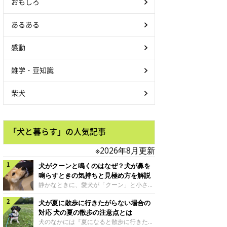
おもしろ
あるある
感動
雑学・豆知識
柴犬
「犬と暮らす」の人気記事
※2026年8月更新
犬がクーンと鳴くのはなぜ？犬が鼻を
鳴らすときの気持ちと見極め方を解説
静かなときに、愛犬が「クーン」と小さく
鳴いたり、鼻を鳴らすような音を出したり
犬が夏に散歩に行きたがらない場合の
することはありませんか？ 大きく吠える
わけではない分、「不安なの？それとも何
対応 犬の夏の散歩の注意点とは
かお願いしているの？」と気になる飼い主
犬のなかには『夏になると散歩に行きたが