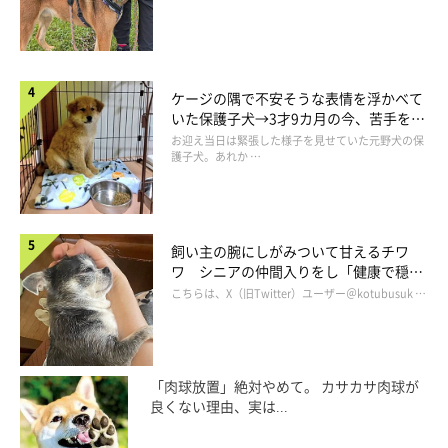
アンちゃんも…
みんななんとも言えないような表情で固まって
る！（笑）
ケージの隅で不安そうな表情を浮かべて
いた保護子犬→3才9カ月の今、苦手を克
服し頼もしいコに成長！
お迎え当日は緊張した様子を見せていた元野犬の保
護子犬。あれか …
飼い主の腕にしがみついて甘えるチワ
ワ シニアの仲間入りをし「健康で穏や
かな暮らしが続いてほしい」と願う
こちらは、X（旧Twitter）ユーザー＠kotubusuk …
「肉球放置」絶対やめて。 カサカサ肉球が
良くない理由、実は...