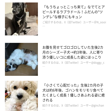
「もうちょっとこっち来て」なでてとア
ピールするラブラドール！ふだんの“ツ
@mokaannsara_shiba
ンデレ”な様子にもキュン
ご紹介するのは、X（旧Twitter）ユーザー＠N_oooi
寄り添いながらフリーズする3頭の姿が可愛くておもしろくて、
…
見ていると癒されますね♪
お腹を見せてゴロゴロしていた生後2カ
月のシーズー子犬→約3年後、人に寄り
添う優しいコに成長した姿にほっこり
紹介するのは、X（旧Twitter）ユーザー@doggy_c
…
「小さくて心配だった」生後2カ月の子
犬は約6年後、ゴハンをモリモリ食べて
たくましく成長！優しさあふれる姿に癒
される
紹介するのは、X（旧Twitter）ユーザー@ginchan
…