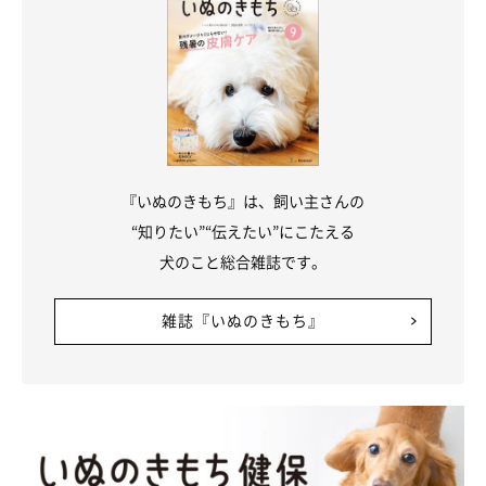
『いぬのきもち』は、飼い主さんの
“知りたい”“伝えたい”にこたえる
犬のこと総合雑誌です。
雑誌『いぬのきもち』
みんな荒ぶってる…！（笑）
@mokaannsara_shiba
帰宅後は、このように3頭そろって
家の中で大暴れ！（笑）
飼