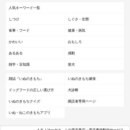
★Instagram、Twitterで「#いぬのきもち」「#いぬのきもち部」
人気キーワード一覧
でご投稿いただいた素敵な写真・動画を紹介しています。
しつけ
しぐさ・生態
食事・フード
健康・病気
参照／Instagram（
@mokaannsara_shiba
）
かわいい
おもしろ
文／雨宮カイ
あるある
感動
雑学・豆知識
柴犬
雑誌『いぬのきもち』
いぬのきもち健保
ドッグフードの正しい選び方
犬診断
いぬのきもちクイズ
購読者専用ページ
いぬ・ねこのきもちアプリ
ＡＢＪマークは、この電子書店・電子書籍配信サービス