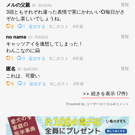
@mokaannsara_shiba
モカちゃんも…