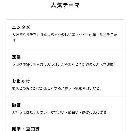
人気テーマ
エンタメ
犬好きなら誰でも共感しちゃう楽しいエッセイ・画像・動画をご紹
介
スタスタッ…♪
@mokaannsara_shiba
連載
ブログやSNSで人気の犬のコラムやエッセイが読める大人気連載
玄関でフリーズしていたカッパ隊ですが、その後はお散歩に無事
出発したようです。3頭仲良く並んでスタスタと歩く姿が、とっ
お出かけ
ても可愛いですね♪
愛犬とのおでかけが楽しくなるスポット情報やコツなど
動画
犬好きにはたまらない！かわいい・面白い・感動の犬の動画
雑学・豆知識