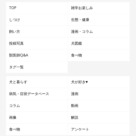
TOP
雑学お楽しみ
しつけ
生態・健康
飼い方
漫画・コラム
投稿写真
犬図鑑
獣医師Q&A
食べ物
タグ一覧
@mokaannsara_shiba
犬と暮らす
犬が好き♥
飼い主さんのInstagram
には、モカちゃん、アンちゃん、サラち
病気・症状データベース
漫画
ゃんの可愛い姿がほかにもたくさん投稿されています。ぜひチェ
コラム
動画
ックしてみて！
画像
解説
食べ物
アンケート