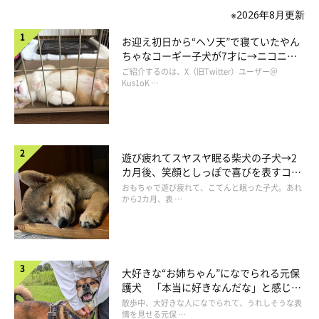
※2026年8月更新
お迎え初日から“ヘソ天”で寝ていたやん
ちゃなコーギー子犬が7才に→ニコニ
コ“コーギースマイル”が魅力のコに成
ご紹介するのは、X（旧Twitter）ユーザー＠
長！
Kus1oK …
遊び疲れてスヤスヤ眠る柴犬の子犬→2
カ月後、笑顔としっぽで喜びを表すコに
成長！
おもちゃで遊び疲れて、こてんと眠った子犬。あれ
から2カ月、表 …
大好きな“お姉ちゃん”になでられる元保
@mokaannsara_shiba
護犬 「本当に好きなんだな」と感じる
表情にほっこり
散歩中、大好きな人になでられて、うれしそうな表
情を見せる元保 …