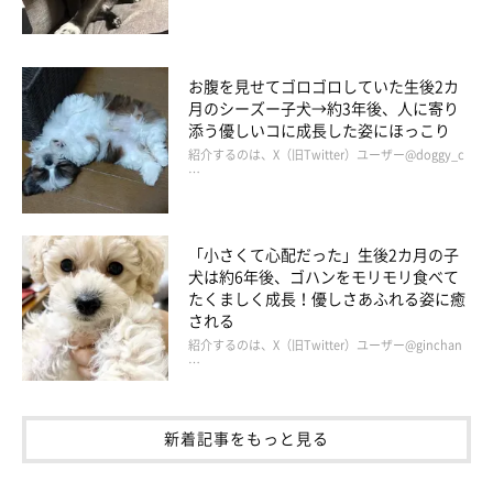
お腹を見せてゴロゴロしていた生後2カ
月のシーズー子犬→約3年後、人に寄り
添う優しいコに成長した姿にほっこり
紹介するのは、X（旧Twitter）ユーザー@doggy_c
…
「小さくて心配だった」生後2カ月の子
犬は約6年後、ゴハンをモリモリ食べて
たくましく成長！優しさあふれる姿に癒
される
紹介するのは、X（旧Twitter）ユーザー@ginchan
…
新着記事をもっと見る