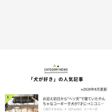
「犬が好き」の人気記事
※2026年8月更新
お迎え初日から“ヘソ天”で寝ていたやん
ちゃなコーギー子犬が7才に→ニコニ
コ“コーギースマイル”が魅力のコに成
ご紹介するのは、X（旧Twitter）ユーザー＠