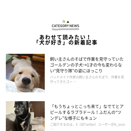
あわせて読みたい！
「犬が好き」の新着記事
飼い主さんのそばで作業を見守っていた
ゴールデンの子犬→1才の今も変わらな
い“見守り隊”の姿にほっこり
ハンドメイド作家の飼い主さんのそばで、作業を見
守ってきたゴー …
「もうちょっとこっち来て」なでてとア
ピールするラブラドール！ふだんの“ツ
ンデレ”な様子にもキュン
ご紹介するのは、X（旧Twitter）ユーザー＠N_oooi
…