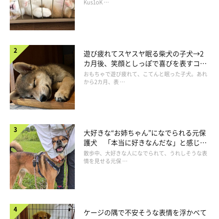
長！
Kus1oK …
遊び疲れてスヤスヤ眠る柴犬の子犬→2
カ月後、笑顔としっぽで喜びを表すコに
成長！
おもちゃで遊び疲れて、こてんと眠った子犬。あれ
から2カ月、表 …
大好きな“お姉ちゃん”になでられる元保
護犬 「本当に好きなんだな」と感じる
表情にほっこり
散歩中、大好きな人になでられて、うれしそうな表
情を見せる元保 …
ケージの隅で不安そうな表情を浮かべて