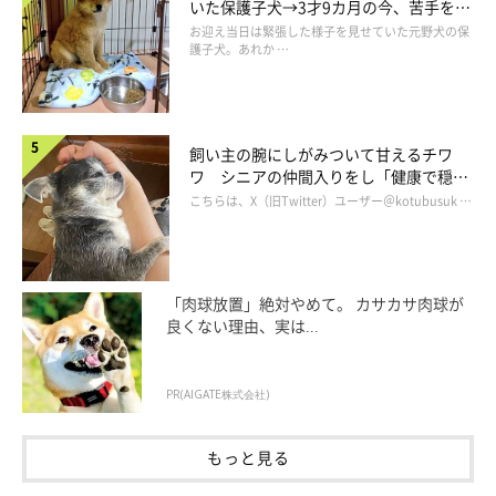
いた保護子犬→3才9カ月の今、苦手を克
服し頼もしいコに成長！
お迎え当日は緊張した様子を見せていた元野犬の保
護子犬。あれか …
飼い主の腕にしがみついて甘えるチワ
ワ シニアの仲間入りをし「健康で穏や
かな暮らしが続いてほしい」と願う
こちらは、X（旧Twitter）ユーザー＠kotubusuk …
「肉球放置」絶対やめて。 カサカサ肉球が
良くない理由、実は...
PR(AIGATE株式会社)
もっと見る