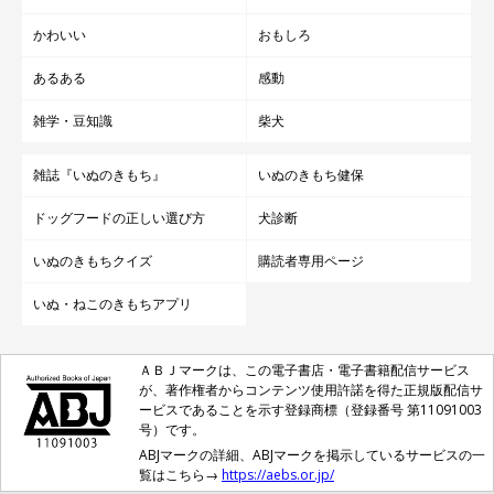
かわいい
おもしろ
あるある
感動
雑学・豆知識
柴犬
雑誌『いぬのきもち』
いぬのきもち健保
ドッグフードの正しい選び方
犬診断
いぬのきもちクイズ
購読者専用ページ
いぬ・ねこのきもちアプリ
ＡＢＪマークは、この電子書店・電子書籍配信サービス
が、著作権者からコンテンツ使用許諾を得た正規版配信サ
ービスであることを示す登録商標（登録番号 第11091003
号）です。
ABJマークの詳細、ABJマークを掲示しているサービスの一
覧はこちら→
https://aebs.or.jp/