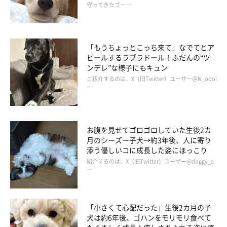
守ってきたゴー …
「もうちょっとこっち来て」なでてとア
ピールするラブラドール！ふだんの“ツ
ンデレ”な様子にもキュン
ご紹介するのは、X（旧Twitter）ユーザー＠N_oooi
…
お腹を見せてゴロゴロしていた生後2カ
月のシーズー子犬→約3年後、人に寄り
添う優しいコに成長した姿にほっこり
紹介するのは、X（旧Twitter）ユーザー@doggy_c
…
「小さくて心配だった」生後2カ月の子
犬は約6年後、ゴハンをモリモリ食べて