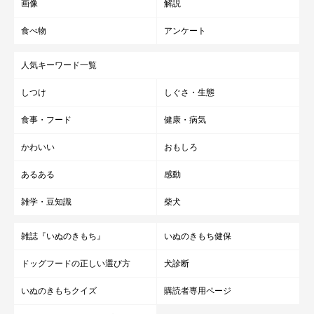
画像
解説
食べ物
アンケート
人気キーワード一覧
しつけ
しぐさ・生態
食事・フード
健康・病気
かわいい
おもしろ
あるある
感動
雑学・豆知識
柴犬
雑誌『いぬのきもち』
いぬのきもち健保
ドッグフードの正しい選び方
犬診断
いぬのきもちクイズ
購読者専用ページ