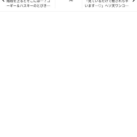
階段を上るとそこには…？コ
「見ているだけで癒されちゃ
ーギー＆ハスキーのとびきり
います…♡」ヘソ天ワンコが
笑顔にキュンです♡
大集合♪それぞれの時間を楽
参照／YouTube（「ねて…ないよ……」襲ってくる眠気と戦い続
しむ
ける柴犬♡【いぬねこライター動画部】】）
撮影協力／味噌ちゃんの飼い主さん（
@misoshiba1017
）
https://youtu.be/bNBfJEes4O4
文／いぬのきもちWeb編集室