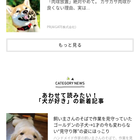
「肉球放置」絶対やめて。 カサカサ肉球が
良くない理由、実は...
PR(AIGATE株式会社)
もっと見る
あわせて読みたい！
「犬が好き」の新着記事
飼い主さんのそばで作業を見守っていた
ゴールデンの子犬→1才の今も変わらな
い“見守り隊”の姿にほっこり
ハンドメイド作家の飼い主さんのそばで、作業を見