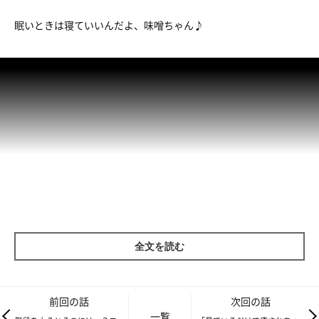
眠いときは寝ていいんだよ、味噌ちゃん♪
全文を読む
＃いぬ・ねこのきもちライター発！
飼い主さんと愛犬・愛猫のほっこり楽しい日常動画をお届けしま
前回の話
次回の話
す♪
一覧