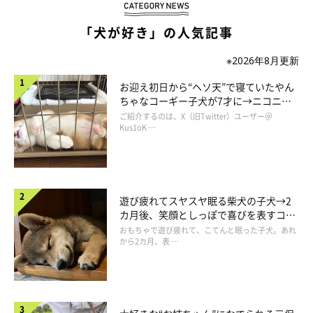
「犬が好き」の人気記事
※2026年8月更新
お迎え初日から“ヘソ天”で寝ていたやん
ちゃなコーギー子犬が7才に→ニコニ
コ“コーギースマイル”が魅力のコに成
ご紹介するのは、X（旧Twitter）ユーザー＠
長！
Kus1oK …
遊び疲れてスヤスヤ眠る柴犬の子犬→2
カ月後、笑顔としっぽで喜びを表すコに
成長！
おもちゃで遊び疲れて、こてんと眠った子犬。あれ
から2カ月、表 …