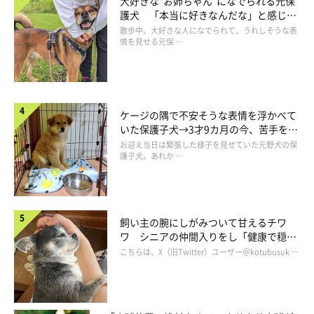
大好きな“お姉ちゃん”になでられる元保
護犬 「本当に好きなんだな」と感じる
表情にほっこり
散歩中、大好きな人になでられて、うれしそうな表
情を見せる元保 …
ケージの隅で不安そうな表情を浮かべて
いた保護子犬→3才9カ月の今、苦手を克
服し頼もしいコに成長！
お迎え当日は緊張した様子を見せていた元野犬の保
護子犬。あれか …
飼い主の腕にしがみついて甘えるチワ
ワ シニアの仲間入りをし「健康で穏や
かな暮らしが続いてほしい」と願う
こちらは、X（旧Twitter）ユーザー＠kotubusuk …