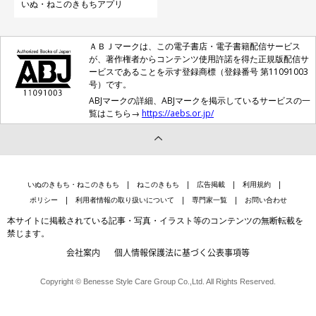
いぬ・ねこのきもちアプリ
ＡＢＪマークは、この電子書店・電子書籍配信サービス
が、著作権者からコンテンツ使用許諾を得た正規版配信サ
ービスであることを示す登録商標（登録番号 第11091003
号）です。
ABJマークの詳細、ABJマークを掲示しているサービスの一
覧はこちら→
https://aebs.or.jp/
いぬのきもち・ねこのきもち
ねこのきもち
広告掲載
利用規約
ポリシー
利用者情報の取り扱いについて
専門家一覧
お問い合わせ
本サイトに掲載されている記事・写真・イラスト等のコンテンツの無断転載を
禁じます。
会社案内
個人情報保護法に基づく公表事項等
Copyright © Benesse Style Care Group Co.,Ltd. All Rights Reserved.