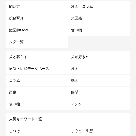
飼い方
漫画・コラム
投稿写真
犬図鑑
獣医師Q&A
食べ物
タグ一覧
犬と暮らす
犬が好き♥
病気・症状データベース
漫画
コラム
動画
画像
解説
食べ物
アンケート
人気キーワード一覧
しつけ
しぐさ・生態