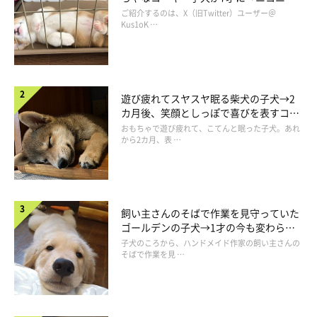
が寄せられています。
コ“コーギースマイル”が魅力のコに成
ご紹介するのは、X（旧Twitter）ユーザー＠
長！
Kus1oK …
遊び疲れてスヤスヤ眠る柴犬の子犬→2
カ月後、笑顔としっぽで喜びを表すコに
成長！
おもちゃで遊び疲れて、こてんと眠った子犬。あれ
から2カ月、表 …
飼い主さんのそばで作業を見守っていた
ゴールデンの子犬→1才の今も変わらな
い“見守り隊”の姿にほっこり
子犬のころから、ハンドメイド作家の飼い主さんの
そばで作業を見 …
こたろうくんの姿はInstagramで