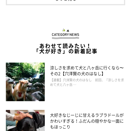
こたろうくんの姿は、
飼い主さんのInstagram
でもチェックして
みてください♪
★Instagram、Twitterで「#いぬのきもち」「#いぬのきもち部」
でご投稿いただいた素敵な写真・動画を紹介しています。
あわせて読みたい！
「犬が好き」の新着記事
参照／Instagram（
@kotachan226
）
文／雨宮カイ
涼しさを求めて犬と八ヶ岳に行くなら〜
その2【穴澤賢の犬のはなし】
【連載】穴澤賢の犬のはなし 前回、『涼しさを求
めて犬と八ヶ岳 …
大好きなじーじに甘えるラブラドールが
かわいすぎる！ふだんの穏やかな一面に
もほっこり