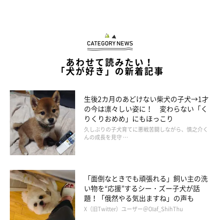
あわせて読みたい！
「犬が好き」の新着記事
生後2カ月のあどけない柴犬の子犬→1才
の今は凛々しい姿に！ 変わらない「く
りくりおめめ」にもほっこり
久しぶりの子犬育てに悪戦苦闘しながら、慎之介く
んの成長を見守 …
「面倒なときでも頑張れる」飼い主の洗
い物を“応援”するシー・ズー子犬が話
題！「俄然やる気出ますね」の声も
X（旧Twitter）ユーザー＠Olaf_ShihThu