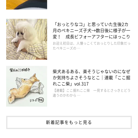
「おっとりなコ」と思っていた生後2カ
月のペキニーズ子犬→数日後に様子が一
変！ 成長ビフォーアフターにほっこり
お迎え初日は、人懐っこくておっとりした印象だっ
たペキニーズの …
柴犬あるある、楽そうじゃないのになぜ
か気持ちよさそうなとこ｜連載「ここ掘
れここ柴」vol.317
【連載】ここ掘れここ柴 一見するとさっきとどう
違うのかわから …
新着記事をもっと見る