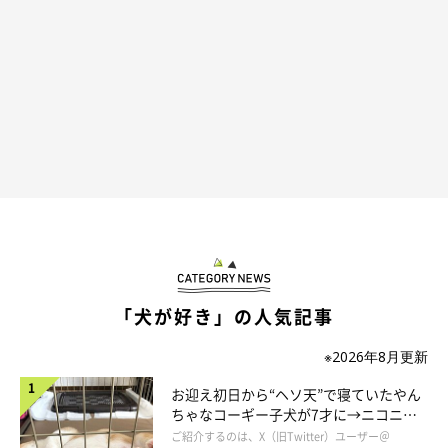
「犬が好き」の人気記事
※2026年8月更新
お迎え初日から“ヘソ天”で寝ていたやん
ちゃなコーギー子犬が7才に→ニコニ
コ“コーギースマイル”が魅力のコに成
ご紹介するのは、X（旧Twitter）ユーザー＠