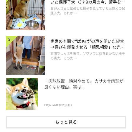
いた保護子犬→3才9カ月の今、苦手を克
服し頼もしいコに成長！
お迎え当日は緊張した様子を見せていた元野犬の保
護子犬。あれか …
実家の玄関で“ばぁば”の声を聞いた柴犬
→喜びを爆発させる「相思相愛」な光景
にほっこり
玄関でしっぽを振り、ソワソワと落ち着かない様子
の柴犬。その先 …
「肉球放置」絶対やめて。 カサカサ肉球が
良くない理由、実は...
PR(AIGATE株式会社)
もっと見る