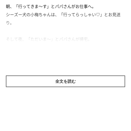
朝、「行ってきま～す」とパパさんがお仕事へ。
シーズー犬の小梅ちゃんは、「行ってらっしゃい♡」とお見送
り。
そして夜、「ただいま～」とパパさんが帰宅。
小梅ちゃんは、「お帰りなさい♡」とお出迎え。
本日は小梅ちゃんの誕生日ということで、ママさんと娘さんはケ
ーキ作り♪
家族みんなに愛されている小梅ちゃんなのでした！
全文を読む