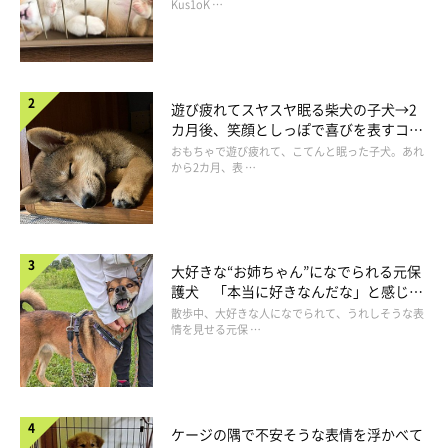
長！
Kus1oK …
遊び疲れてスヤスヤ眠る柴犬の子犬→2
カ月後、笑顔としっぽで喜びを表すコに
成長！
おもちゃで遊び疲れて、こてんと眠った子犬。あれ
から2カ月、表 …
大好きな“お姉ちゃん”になでられる元保
護犬 「本当に好きなんだな」と感じる
表情にほっこり
散歩中、大好きな人になでられて、うれしそうな表
情を見せる元保 …
ケージの隅で不安そうな表情を浮かべて