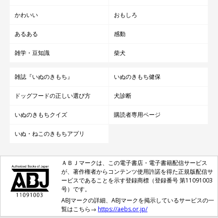
かわいい
おもしろ
あるある
感動
雑学・豆知識
柴犬
雑誌『いぬのきもち』
いぬのきもち健保
ドッグフードの正しい選び方
犬診断
いぬのきもちクイズ
購読者専用ページ
いぬ・ねこのきもちアプリ
ＡＢＪマークは、この電子書店・電子書籍配信サービス
が、著作権者からコンテンツ使用許諾を得た正規版配信サ
ービスであることを示す登録商標（登録番号 第11091003
号）です。
ABJマークの詳細、ABJマークを掲示しているサービスの一
覧はこちら→
https://aebs.or.jp/