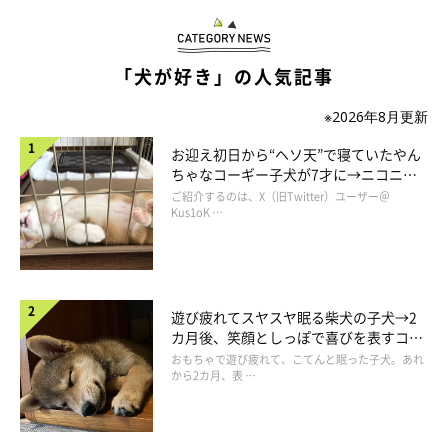
て食べるのですが、視線が冷たい…。
「ボクにはおやつくれないくせに…自分だけ…」
「犬が好き」の人気記事
と言ってるようです。
※2026年8月更新
お迎え初日から“ヘソ天”で寝ていたやん
そんな視線に負けずに食べますけどね。
ちゃなコーギー子犬が7才に→ニコニ
コ“コーギースマイル”が魅力のコに成
ご紹介するのは、X（旧Twitter）ユーザー＠
わんこの視線が痛いのは辛いです…。(；´∀｀)
長！
Kus1oK …
遊び疲れてスヤスヤ眠る柴犬の子犬→2
わんこの目線がいたい…
カ月後、笑顔としっぽで喜びを表すコに
成長！
おもちゃで遊び疲れて、こてんと眠った子犬。あれ
から2カ月、表 …