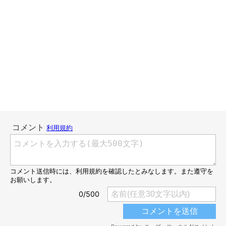
連載「こぐま犬てんすけ」
いぬのきもちWEB MAGAZINE
こんにちは、スズメ天狗。です。
てんすけにおやつをあげる時はなにか良いことをした時、なのが
うちのルール。
家の中の場合だと、トイレをちゃんとした時、呼んだら来た時、
ドライフードを食べた時…とかです。
でもたくさんあげるとすぐお腹を壊すので、ちょっとだけしかあ