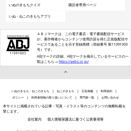
いぬのきもちクイズ
購読者専用ページ
いぬ・ねこのきもちアプリ
ＡＢＪマークは、この電子書店・電子書籍配信サービス
が、著作権者からコンテンツ使用許諾を得た正規版配信サ
ービスであることを示す登録商標（登録番号 第11091003
号）です。
ABJマークの詳細、ABJマークを掲示しているサービスの一
覧はこちら→
https://aebs.or.jp/
いぬのきもち・ねこのきもち
ねこのきもち
広告掲載
利用規約
ポリシー
利用者情報の取り扱いについて
専門家一覧
お問い合わせ
本サイトに掲載されている記事・写真・イラスト等のコンテンツの無断転載を
禁じます。
会社案内
個人情報保護法に基づく公表事項等