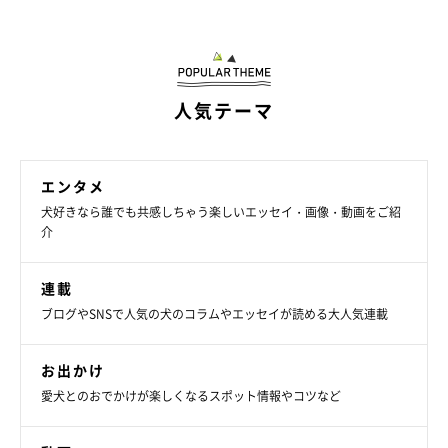
・ツイッター：
@kogumaken
・Instagram：
@suzumetengu
人気テーマ
エンタメ
犬好きなら誰でも共感しちゃう楽しいエッセイ・画像・動画をご紹
介
連載
ブログやSNSで人気の犬のコラムやエッセイが読める大人気連載
お出かけ
愛犬とのおでかけが楽しくなるスポット情報やコツなど
連載「こぐま犬てんすけ」
いぬのきもちWEB MAGAZINE