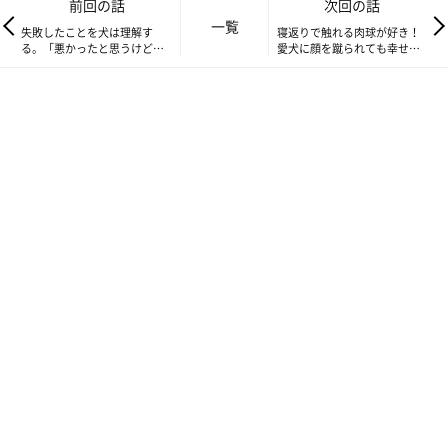
前回の話
次回の話
一覧
失敗したことを犬は理解す
寝返りで触れる肉球が好き！
る。「悪かったと思うけど反
愛犬に顔を蹴られても幸せな
省はしないよ！」｜連載「こ
飼い主｜連載「こぐま犬てん
ぐま犬てんすけ」vol.141
すけ」vol.143