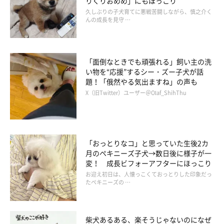
りくりおめめ」にもほっこり
久しぶりの子犬育てに悪戦苦闘しながら、慎之介く
んの成長を見守 …
「面倒なときでも頑張れる」飼い主の洗
い物を“応援”するシー・ズー子犬が話
題！「俄然やる気出ますね」の声も
X（旧Twitter）ユーザー＠Olaf_ShihThu
「おっとりなコ」と思っていた生後2カ
月のペキニーズ子犬→数日後に様子が一
連載「こぐま犬てんすけ」
変！ 成長ビフォーアフターにほっこり
お迎え初日は、人懐っこくておっとりした印象だっ
たペキニーズの …
柴犬あるある、楽そうじゃないのになぜ