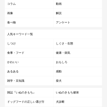
コラム
動画
画像
解説
食べ物
アンケート
人気キーワード一覧
しつけ
しぐさ・生態
食事・フード
健康・病気
かわいい
おもしろ
あるある
感動
雑学・豆知識
柴犬
雑誌『いぬのきもち』
いぬのきもち健保
ドッグフードの正しい選び方
犬診断