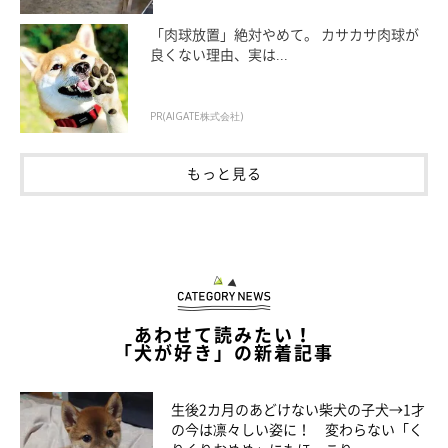
「肉球放置」絶対やめて。 カサカサ肉球が
良くない理由、実は...
PR(AIGATE株式会社)
もっと見る
登場人物紹介
あわせて読みたい！
「犬が好き」の新着記事
生後2カ月のあどけない柴犬の子犬→1才
の今は凛々しい姿に！ 変わらない「く