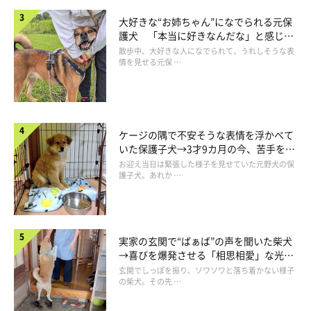
大好きな“お姉ちゃん”になでられる元保
護犬 「本当に好きなんだな」と感じる
表情にほっこり
散歩中、大好きな人になでられて、うれしそうな表
情を見せる元保 …
ケージの隅で不安そうな表情を浮かべて
いた保護子犬→3才9カ月の今、苦手を克
服し頼もしいコに成長！
お迎え当日は緊張した様子を見せていた元野犬の保
連載「こぐま犬てんすけ」
護子犬。あれか …
いぬのきもちWEB MAGAZINE
じーーーーーーーーーーーーーーーー
実家の玄関で“ばぁば”の声を聞いた柴犬
→喜びを爆発させる「相思相愛」な光景
にほっこり
玄関でしっぽを振り、ソワソワと落ち着かない様子
の柴犬。その先 …