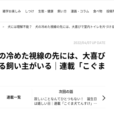
雑学お楽しみ
しつけ
生態・健康
飼い方
漫画・コラム
食べ物
投稿
犬には理解不能？ 犬の冷めた視線の先には、大喜びで室内トイレを片づける飼い
2022/04/07
UP DATE
の冷めた視線の先には、大喜び
る飼い主がいる｜連載「こぐま
次回の話
連載一覧
寂しいことなんてひとつもない！ 誕生日
は嬉しい日｜連載「こぐま犬てんすけ」
vol.148