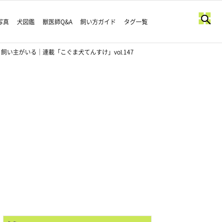
写真
犬図鑑
獣医師Q&A
飼い方ガイド
タグ一覧
主がいる｜連載「こぐま犬てんすけ」vol.147