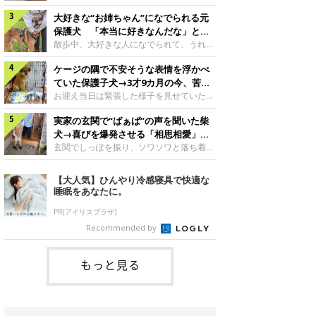
したのでしょうか。今回は、神楽ちゃんの
犬。あれから2カ月、表情や行動にさまざ
成長を飼い主さんと振り返ります！神楽ち
大好きな“お姉ちゃん”になでられる元
まな変化が見られるようになりました。遊
ゃんの成長について聞いた！お迎えから数
び疲れて眠る生後2カ月のなっちゃん遊び
保護犬 「本当に好きなんだな」と感
日後の神楽ちゃん（撮影時生後2カ月）＠
疲れた様子のなっちゃん。@Pkndg_紹介
じる表情にほっこり
散歩中、大好きな人になでられて、うれし
Kus1oKg2vsgdWS2――お迎え当初の神楽
するのは、X（旧Twitter）ユーザー
そうな表情を見せる元保護犬。甘えるよう
ちゃんの様子について教えてください。飼
@Pkndg_さんの愛犬・なっちゃん（取材
ケージの隅で不安そうな表情を浮かべ
な姿に、見ているこちらまでほっこりしま
い主さん： 「お迎え当日から“ヘソ天”で寝
時、生後4カ月／柴犬）。こちらの写真
す。大好きな“お姉ちゃん”に甘える小次郎
ていた保護子犬→3才9カ月の今、苦手
るようなコでし
は、なっちゃんが生後2カ月のころに撮影
くん妹さんになでてもらい、うれしそうな
を克服し頼もしいコに成長！
お迎え当日は緊張した様子を見せていた元
された一枚です。この日、なっちゃんは家
表情を見せる小次郎くん（2026年6月撮
野犬の保護子犬。あれから約3年半、苦手
族と一緒におもちゃで遊んでいました。た
影）。@mika_Jimmy紹介するのは、X（旧
実家の玄関で“ばぁば”の声を聞いた柴
だったことを一つひとつ克服し、家族に寄
くさん遊んで疲れたのか、その後は眠り始
Twitter）ユーザー@mika_Jimmyさんの愛
り添う姿を見せています。お迎え当日、ケ
犬→喜びを爆発させる「相思相愛」な
めたそうです。眠るなっちゃん。
犬・小次郎くん（撮影時5才）。こちら
ージの隅で不安そうにお迎え当日のシルビ
光景にほっこり
玄関でしっぽを振り、ソワソワと落ち着か
@Pkndg_
は、飼い主さんの妹さんと一緒に散歩をし
アちゃん。@nemonemotos今回紹介する
ない様子の柴犬。その先には、大好きな人
たときに撮影したという一枚です。この
のは、X（旧Twitter）ユーザー
との再会が待っていました。玄関でソワソ
【大人気】ひんやり冷感寝具で快適な
日、飼い主さんは実家から自宅へ帰る途
@nemonemotosさんの愛犬・シルビアち
ワする福丸くんソワソワした様子を見せる
睡眠をあなたに。
中、妹さんと公園で待ち合わせ
ゃん（撮影当時、生後推定2カ月）。飼い
福丸くん。@totomo_fukumaru紹介する
主さんが「#最初に撮った一枚」として投
のは、X（旧Twitter）ユーザー
PR(アイリスプラザ)
稿した写真には、ケージの隅で不安そうな
@totomo_fukumaruさんが投稿していた
Recommended by
表情を浮かべるシルビアちゃんの姿が写っ
動画。玄関でしっぽを振っているのは、愛
ていました。こちらは、保護犬だったシル
犬・福丸くん（撮影時11才／柴犬）です。
何やらソワソワしている様子が印象的です
もっと見る
が、それにはほっこりする理由がありまし
た。 玄関で聞こえた、うれしい声ばぁば
に会えて喜ぶ福丸くん。@to