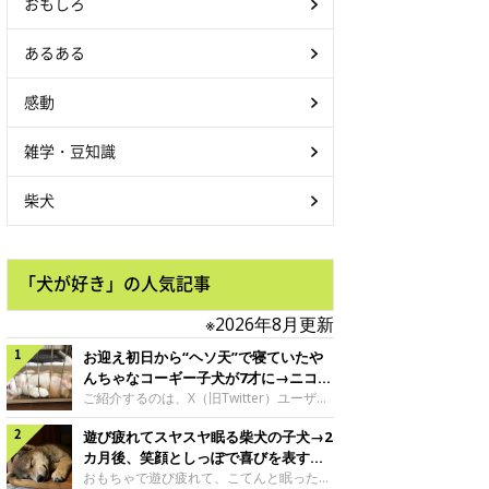
おもしろ
あるある
感動
雑学・豆知識
柴犬
「犬が好き」の人気記事
※2026年8月更新
お迎え初日から“ヘソ天”で寝ていたや
んちゃなコーギー子犬が7才に→ニコニ
コ“コーギースマイル”が魅力のコに成
ご紹介するのは、X（旧Twitter）ユーザー
＠Kus1oKg2vsgdWS2さんの愛犬でウェル
長！
遊び疲れてスヤスヤ眠る柴犬の子犬→2
シュ・コーギー・ペンブロークの神楽ちゃ
ん。今年の8月で7才になるという神楽ちゃ
カ月後、笑顔としっぽで喜びを表すコ
んですが、いったいどんな子犬時代を過ご
に成長！
おもちゃで遊び疲れて、こてんと眠った子