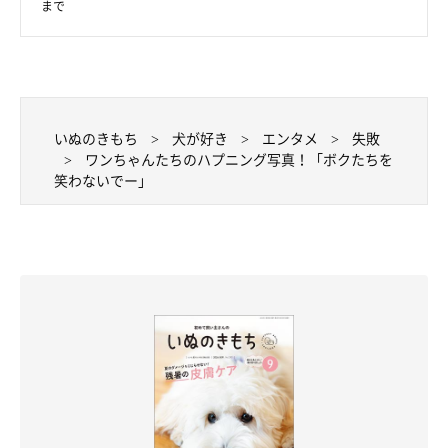
まで
怒るかな？」と、色々なコミュケーションをとりながら、ルール
を覚えていくのです。
Mixのカラちゃんは弟とじゃれ合っています。噛んで、噛まれ
て…これもルールを覚えるための一環ですが…それにしても痛く
いぬのきもち
犬が好き
エンタメ
失敗
ワンちゃんたちのハプニング写真！「ボクたちを
ない？
笑わないでー」
飼い主さんにとって、ワンちゃんの失敗はかわいいものですし、
時としてシャッターチャンスにもなります。こんなに自然な姿を
さらけ出してくれるのは、信頼関係が強固な証ですね！
文／HONTAKA
※写真はスマホアプリ「まいにちのいぬ・ねこのきもち」で投稿
されたものです。