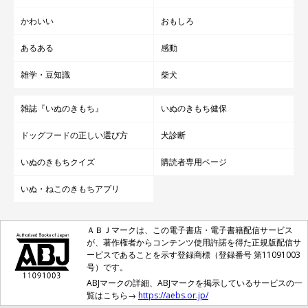
かわいい
おもしろ
あるある
感動
雑学・豆知識
柴犬
雑誌『いぬのきもち』
いぬのきもち健保
ドッグフードの正しい選び方
犬診断
いぬのきもちクイズ
購読者専用ページ
いぬ・ねこのきもちアプリ
ＡＢＪマークは、この電子書店・電子書籍配信サービス
が、著作権者からコンテンツ使用許諾を得た正規版配信サ
ービスであることを示す登録商標（登録番号 第11091003
号）です。
ABJマークの詳細、ABJマークを掲示しているサービスの一
覧はこちら→
https://aebs.or.jp/