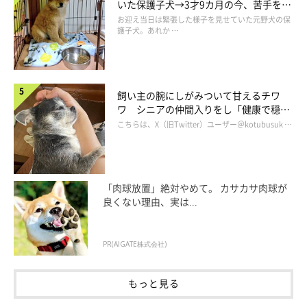
いた保護子犬→3才9カ月の今、苦手を克
服し頼もしいコに成長！
お迎え当日は緊張した様子を見せていた元野犬の保
護子犬。あれか …
動物は成長と共に体の大きさも変わってきます。人間も赤ちゃん
の時にはベビーベッドで寝ていましたが、大人になると大きなベ
ッドで寝るようになります。ワンちゃんだって体が大きくなるの
は同じ。仔犬の時のベッドには入りきらくなってしまいます。
飼い主の腕にしがみついて甘えるチワ
ワ シニアの仲間入りをし「健康で穏や
かな暮らしが続いてほしい」と願う
こちらは、X（旧Twitter）ユーザー＠kotubusuk …
ちょっと小さめのベッドで丸まっているのは、MIXのペコちゃん
です。窮屈そうに見えますが、逆にフィット感が増していいのか
もしれませんね。昔の居場所に戻って、幼い頃を思い出している
「肉球放置」絶対やめて。 カサカサ肉球が
のでしょうか。
良くない理由、実は...
PR(AIGATE株式会社)
もっと見る