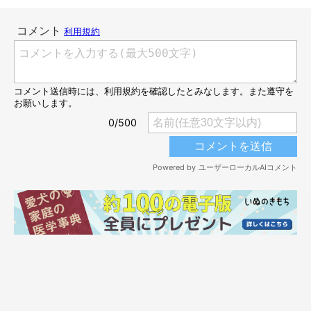
ワンちゃんが鏡に向かって「誰だ！」と威嚇する姿はかわいいで
すよね。しばらく吠えたり鏡を掘る仕草をするかもしれません
が、鏡越しに映る自分の姿に、ワンちゃんは次第に慣れていきま
す。
MIXのがんもくんも鏡に向かって、吠えたり鏡を舐めたりを繰り
返しているようです。しばらくすると鏡に慣れてしまうため、貴
重な写真ですね。きっとがんもくんの冒険の1ページになったこ