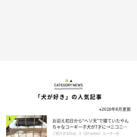
とでしょう。
「犬が好き」の人気記事
※2026年8月更新
お迎え初日から“ヘソ天”で寝ていたやん
ちゃなコーギー子犬が7才に→ニコニ
コ“コーギースマイル”が魅力のコに成
ご紹介するのは、X（旧Twitter）ユーザー＠
ちょっと、このベッド小っちゃくない？