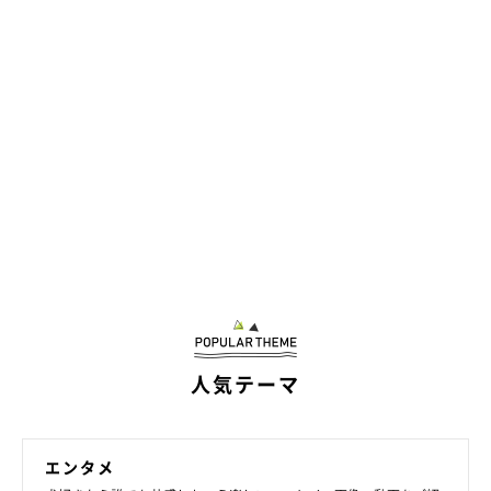
人気テーマ
噛み、噛まれ…
エンタメ