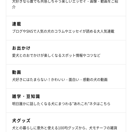
犬好きなら誰でも共感しちゃう楽しいエッセイ・画像・動画をご紹
介
連載
ブログやSNSで人気の犬のコラムやエッセイが読める大人気連載
お出かけ
愛犬とのおでかけが楽しくなるスポット情報やコツなど
動画
犬好きにはたまらない！かわいい・面白い・感動の犬の動画
雑学・豆知識
明日誰かに話したくなる犬にまつわる”あれこれ”ネタはこちら
犬グッズ
ワンちゃんは、互いにじゃれ合うことで社会性を身に付けていき
犬との暮らしに意外と使える100均グッズから、犬モチーフの雑貨
ます。「このくらい噛んだら痛いかな？」「こんなにしつこいと