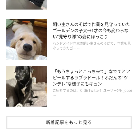
飼い主さんのそばで作業を見守っていた
ゴールデンの子犬→1才の今も変わらな
い“見守り隊”の姿にほっこり
ハンドメイド作家の飼い主さんのそばで、作業を見
守ってきたゴー …
飼い主さんはワンちゃんの可愛い姿が大好きです。可愛いワンち
ゃんをさらに可愛くさせようとして、色々と小道具を用意するこ
ともあるでしょう。
「もうちょっとこっち来て」なでてとア
ピールするラブラドール！ふだんの“ツ
ンデレ”な様子にもキュン
MIXのモコくんはライオンに変身！飼い主さんはモコくんをもっ
ご紹介するのは、X（旧Twitter）ユーザー＠N_oooi
と可愛くさせようとして、amazonで「ポチっ」とカートに入れ
…
てしまったのでしょうか。モコくんの失敗は飼い主さんの「ポチ
っ」を止められなかったことです。「かわいいから、出ておいで
―！」
新着記事をもっと見る