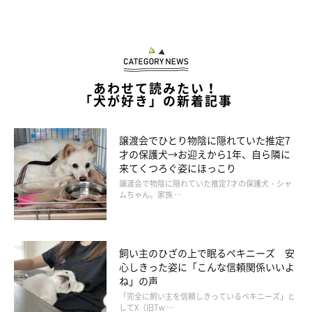
あわせて読みたい！
「犬が好き」の新着記事
譲渡会でひとり物陰に隠れていた推定7
才の保護犬→お迎えから1年、自ら隣に
来てくつろぐ姿にほっこり
変身！でも恥ずかしい…
譲渡会で物陰に隠れていた推定7才の保護犬・シャ
ムちゃん。家族 …
飼い主のひざの上で眠るペキニーズ 安
心しきった姿に「こんな信頼関係いいよ
ね」の声
「完全に飼い主を信頼しきっているペキニーズ」と
してX（旧Tw …