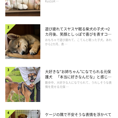
長！
Kus1oK …
遊び疲れてスヤスヤ眠る柴犬の子犬→2
カ月後、笑顔としっぽで喜びを表すコに
成長！
おもちゃで遊び疲れて、こてんと眠った子犬。あれ
から2カ月、表 …
大好きな“お姉ちゃん”になでられる元保
護犬 「本当に好きなんだな」と感じる
表情にほっこり
散歩中、大好きな人になでられて、うれしそうな表
情を見せる元保 …
ケージの隅で不安そうな表情を浮かべて