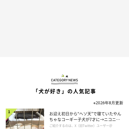
「犬が好き」の人気記事
※2026年8月更新
お迎え初日から“ヘソ天”で寝ていたやん
ちゃなコーギー子犬が7才に→ニコニ
コ“コーギースマイル”が魅力のコに成
ご紹介するのは、X（旧Twitter）ユーザー＠