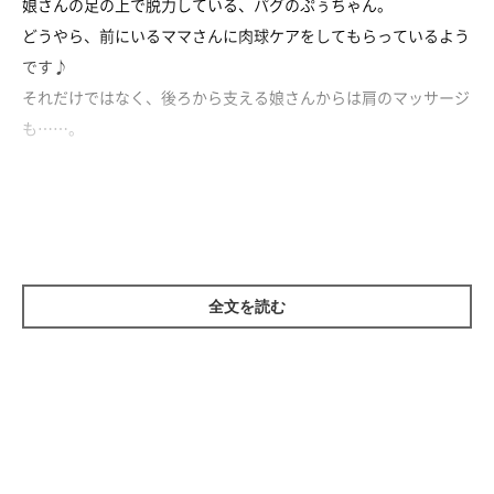
娘さんの足の上で脱力している、パグのぷぅちゃん。
どうやら、前にいるママさんに肉球ケアをしてもらっているよう
です♪
それだけではなく、後ろから支える娘さんからは肩のマッサージ
も……。
2人がかりのVIP待遇！ まるで高級エステサロンに来た常連さん
みたい！？
すっかりほぐれたようで、元気にお鼻を鳴らすぷぅちゃんでした
全文を読む
♡