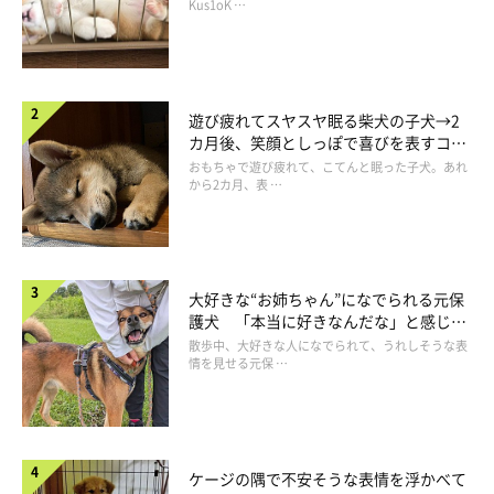
長！
Kus1oK …
遊び疲れてスヤスヤ眠る柴犬の子犬→2
カ月後、笑顔としっぽで喜びを表すコに
成長！
おもちゃで遊び疲れて、こてんと眠った子犬。あれ
から2カ月、表 …
大好きな“お姉ちゃん”になでられる元保
護犬 「本当に好きなんだな」と感じる
表情にほっこり
散歩中、大好きな人になでられて、うれしそうな表
情を見せる元保 …
ケージの隅で不安そうな表情を浮かべて