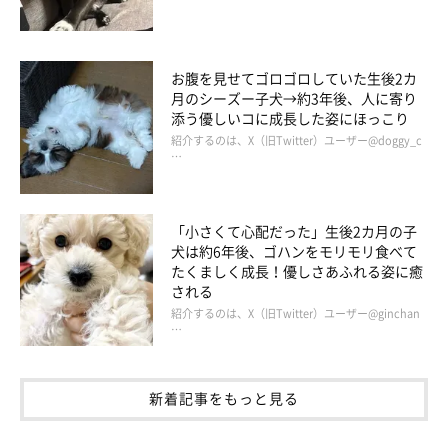
お腹を見せてゴロゴロしていた生後2カ
月のシーズー子犬→約3年後、人に寄り
添う優しいコに成長した姿にほっこり
紹介するのは、X（旧Twitter）ユーザー@doggy_c
…
「小さくて心配だった」生後2カ月の子
犬は約6年後、ゴハンをモリモリ食べて
たくましく成長！優しさあふれる姿に癒
される
紹介するのは、X（旧Twitter）ユーザー@ginchan
…
新着記事をもっと見る