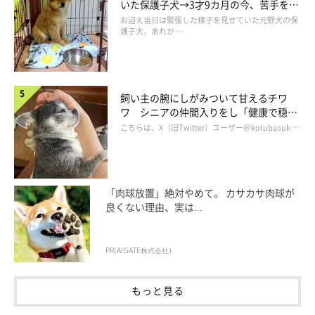
いた保護子犬→3才9カ月の今、苦手を克
服し頼もしいコに成長！
お迎え当日は緊張した様子を見せていた元野犬の保
護子犬。あれか …
飼い主の腕にしがみついて甘えるチワ
ワ シニアの仲間入りをし「健康で穏や
かな暮らしが続いてほしい」と願う
こちらは、X（旧Twitter）ユーザー＠kotubusuk …
「肉球放置」絶対やめて。 カサカサ肉球が
良くない理由、実は...
PR(AIGATE株式会社)
もっと見る