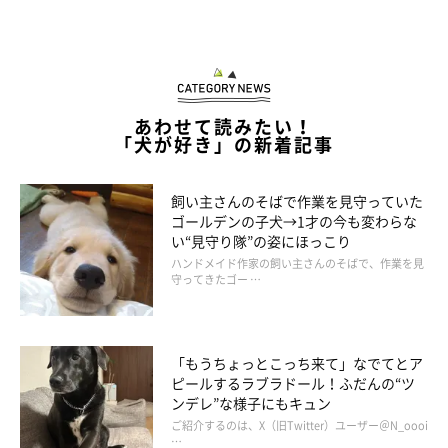
あわせて読みたい！
「犬が好き」の新着記事
飼い主さんのそばで作業を見守っていた
ゴールデンの子犬→1才の今も変わらな
い“見守り隊”の姿にほっこり
ハンドメイド作家の飼い主さんのそばで、作業を見
守ってきたゴー …
「もうちょっとこっち来て」なでてとア
ピールするラブラドール！ふだんの“ツ
ンデレ”な様子にもキュン
ご紹介するのは、X（旧Twitter）ユーザー＠N_oooi
…