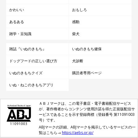
かわいい
おもしろ
あるある
感動
雑学・豆知識
柴犬
雑誌『いぬのきもち』
いぬのきもち健保
ドッグフードの正しい選び方
犬診断
いぬのきもちクイズ
購読者専用ページ
いぬ・ねこのきもちアプリ
ＡＢＪマークは、この電子書店・電子書籍配信サービス
が、著作権者からコンテンツ使用許諾を得た正規版配信サ
ービスであることを示す登録商標（登録番号 第11091003
号）です。
ABJマークの詳細、ABJマークを掲示しているサービスの一
覧はこちら→
https://aebs.or.jp/