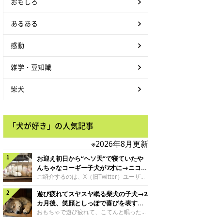
おもしろ
あるある
感動
雑学・豆知識
柴犬
「犬が好き」の人気記事
※2026年8月更新
お迎え初日から“ヘソ天”で寝ていたや
んちゃなコーギー子犬が7才に→ニコニ
コ“コーギースマイル”が魅力のコに成
ご紹介するのは、X（旧Twitter）ユーザー
＠Kus1oKg2vsgdWS2さんの愛犬でウェル
長！
遊び疲れてスヤスヤ眠る柴犬の子犬→2
シュ・コーギー・ペンブロークの神楽ちゃ
ん。今年の8月で7才になるという神楽ちゃ
カ月後、笑顔としっぽで喜びを表すコ
んですが、いったいどんな子犬時代を過ご
に成長！
おもちゃで遊び疲れて、こてんと眠った子