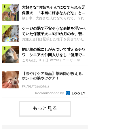
したのでしょうか。今回は、神楽ちゃんの
犬。あれから2カ月、表情や行動にさまざ
成長を飼い主さんと振り返ります！神楽ち
大好きな“お姉ちゃん”になでられる元
まな変化が見られるようになりました。遊
ゃんの成長について聞いた！お迎えから数
び疲れて眠る生後2カ月のなっちゃん遊び
保護犬 「本当に好きなんだな」と感
日後の神楽ちゃん（撮影時生後2カ月）＠
疲れた様子のなっちゃん。@Pkndg_紹介
じる表情にほっこり
散歩中、大好きな人になでられて、うれし
Kus1oKg2vsgdWS2――お迎え当初の神楽
するのは、X（旧Twitter）ユーザー
そうな表情を見せる元保護犬。甘えるよう
ちゃんの様子について教えてください。飼
@Pkndg_さんの愛犬・なっちゃん（取材
ケージの隅で不安そうな表情を浮かべ
な姿に、見ているこちらまでほっこりしま
い主さん： 「お迎え当日から“ヘソ天”で寝
時、生後4カ月／柴犬）。こちらの写真
す。大好きな“お姉ちゃん”に甘える小次郎
ていた保護子犬→3才9カ月の今、苦手
るようなコでし
は、なっちゃんが生後2カ月のころに撮影
くん妹さんになでてもらい、うれしそうな
を克服し頼もしいコに成長！
お迎え当日は緊張した様子を見せていた元
された一枚です。この日、なっちゃんは家
表情を見せる小次郎くん（2026年6月撮
野犬の保護子犬。あれから約3年半、苦手
族と一緒におもちゃで遊んでいました。た
影）。@mika_Jimmy紹介するのは、X（旧
飼い主の腕にしがみついて甘えるチワ
だったことを一つひとつ克服し、家族に寄
くさん遊んで疲れたのか、その後は眠り始
Twitter）ユーザー@mika_Jimmyさんの愛
り添う姿を見せています。お迎え当日、ケ
ワ シニアの仲間入りをし「健康で穏
めたそうです。眠るなっちゃん。
犬・小次郎くん（撮影時5才）。こちら
ージの隅で不安そうにお迎え当日のシルビ
やかな暮らしが続いてほしい」と願う
こちらは、X（旧Twitter）ユーザー＠
@Pkndg_
は、飼い主さんの妹さんと一緒に散歩をし
アちゃん。@nemonemotos今回紹介する
kotubusuke617さんが投稿した写真。写
たときに撮影したという一枚です。この
のは、X（旧Twitter）ユーザー
っているのは、愛犬でチワワのつぶしゃん
【涙やけケア商品】獣医師が教える、
日、飼い主さんは実家から自宅へ帰る途
@nemonemotosさんの愛犬・シルビアち
（本名：こつぶちゃん）です。飼い主さん
ホントの涙やけケア！
中、妹さんと公園で待ち合わせ
ゃん（撮影当時、生後推定2カ月）。飼い
の腕にしがみつくつぶしゃん（撮影時6
主さんが「#最初に撮った一枚」として投
才）＠kotubusuke617撮影当時の状況に
PR(AIGATE株式会社)
稿した写真には、ケージの隅で不安そうな
ついて伺うと、飼い主さんはこう教えてく
Recommended by
表情を浮かべるシルビアちゃんの姿が写っ
れました。飼い主さん： 「ある休日のこ
ていました。こちらは、保護犬だったシル
とです。私がソファに座った途端にひざの
上にのってきたので、そのままなでながら
もっと見る
テレビを見ていたのですが、微動だにしな
いので気になって見てみると、腕にしがみ
つくような形で気持ちよさそうに