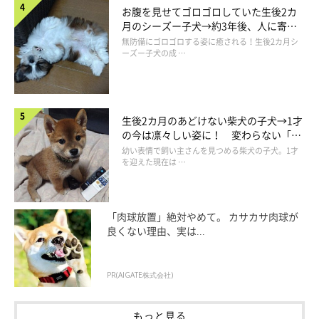
お腹を見せてゴロゴロしていた生後2カ
さんからは
「可愛すぎて、危なすぎて、おもろすぎて何回もみち
月のシーズー子犬→約3年後、人に寄り
ゃいました笑」「僕を忘れてない？ていうアピールでしょうか」
添う優しいコに成長した姿にほっこり
無防備にゴロゴロする姿に癒される！生後2カ月シ
ーズー子犬の成 …
「これはりんごちゃんもゲームに参加してますね」
などの声が寄
せられています。
生後2カ月のあどけない柴犬の子犬→1才
の今は凛々しい姿に！ 変わらない「く
りくりおめめ」にもほっこり
幼い表情で飼い主さんを見つめる柴犬の子犬。1才
を迎えた現在は …
ジェンガ中に絶妙な嫌がらせをしてくる柴犬
pic.twitter.com/uzlDR84vr9
— 柴犬りんご郎 (@ringoro119)
June 3, 2022
「肉球放置」絶対やめて。 カサカサ肉球が
良くない理由、実は...
PR(AIGATE株式会社)
掲載協力／Twitter（
@ringoro119
さん）
※この記事は投稿者さまにご了承をいただいたうえで制作してい
もっと見る