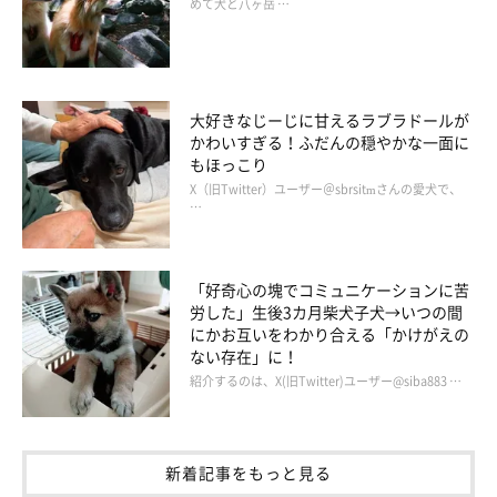
めて犬と八ヶ岳 …
大好きなじーじに甘えるラブラドールが
かわいすぎる！ふだんの穏やかな一面に
もほっこり
X（旧Twitter）ユーザー＠sbrsitmさんの愛犬で、
…
「好奇心の塊でコミュニケーションに苦
労した」生後3カ月柴犬子犬→いつの間
にかお互いをわかり合える「かけがえの
ない存在」に！
紹介するのは、X(旧Twitter)ユーザー@siba883 …
新着記事をもっと見る