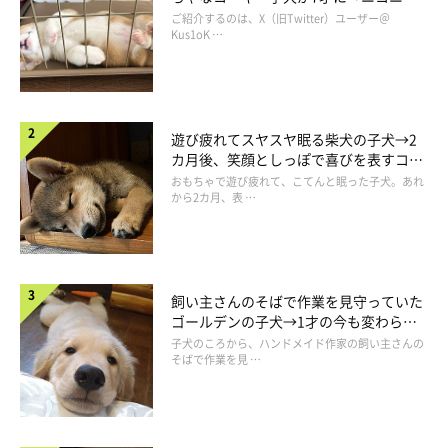
コ“コーギースマイル”が魅力のコに成
ご紹介するのは、X（旧Twitter）ユーザー＠
長！
Kus1oK …
遊び疲れてスヤスヤ眠る柴犬の子犬→2
カ月後、笑顔としっぽで喜びを表すコに
成長！
おもちゃで遊び疲れて、こてんと眠った子犬。あれ
@ringoro119
から2カ月、表 …
寝転がってジェンガにもたれかかったりと、お邪魔行為を繰り返
しています。
飼い主さんのそばで作業を見守っていた
ゴールデンの子犬→1才の今も変わらな
でも、どの行為でもジェンガは倒れない絶妙な嫌がらせというの
い“見守り隊”の姿にほっこり
子犬のころから、ハンドメイド作家の飼い主さんの
が、もう…最高に可愛いです。もしかしたら、飼い主さんたち家
そばで作業を見 …
族と一緒に遊んでいるのかもしれませんね♪
絶妙な嫌がらせをするりんご郎くんの様子に、Twitterユーザー