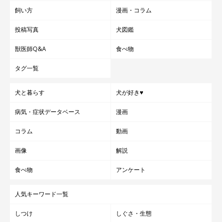
飼い方
漫画・コラム
投稿写真
犬図鑑
獣医師Q&A
食べ物
タグ一覧
犬と暮らす
犬が好き♥
病気・症状データベース
漫画
コラム
動画
画像
解説
食べ物
アンケート
人気キーワード一覧
しつけ
しぐさ・生態