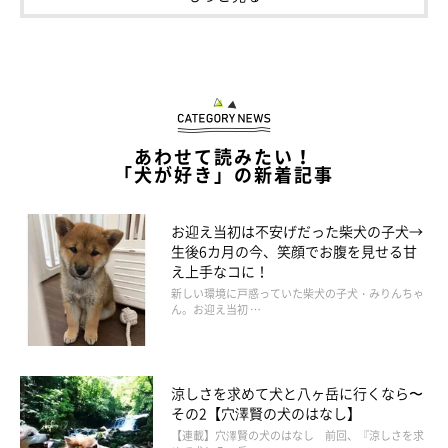
ます。
文／二宮ねこむ
あわせて読みたい！
「犬が好き」の新着記事
お迎え当初は不安げだった柴犬の子犬→
生後6カ月の今、笑顔でお腹を見せる甘
え上手なコに！
新しい環境に戸惑っていた柴犬の子犬・みりんちゃ
ん。お迎え当初 …
涼しさを求めて犬と八ヶ岳に行くなら〜
その2【穴澤賢の犬のはなし】
【連載】穴澤賢の犬のはなし 前回、『涼しさを求