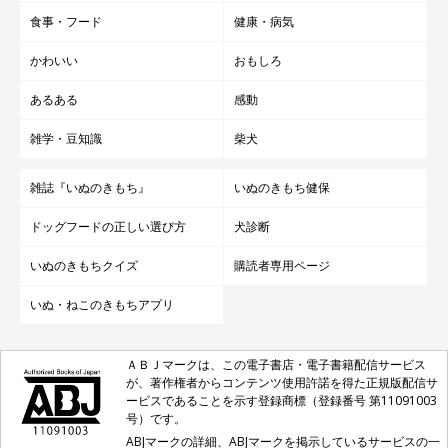
食事・フード
健康・病気
かわいい
おもしろ
あるある
感動
雑学・豆知識
柴犬
雑誌『いぬのきもち』
いぬのきもち健保
ドッグフードの正しい選び方
犬診断
いぬのきもちクイズ
購読者専用ページ
いぬ・ねこのきもちアプリ
ＡＢＪマークは、この電子書店・電子書籍配信サービス
が、著作権者からコンテンツ使用許諾を得た正規版配信サ
ービスであることを示す登録商標（登録番号 第11091003
号）です。
ABJマークの詳細、ABJマークを掲示しているサービスの一