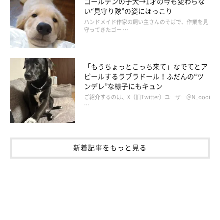
ゴールデンの子犬→1才の今も変わらな
い“見守り隊”の姿にほっこり
ハンドメイド作家の飼い主さんのそばで、作業を見
守ってきたゴー …
「もうちょっとこっち来て」なでてとア
ピールするラブラドール！ふだんの“ツ
ンデレ”な様子にもキュン
ご紹介するのは、X（旧Twitter）ユーザー＠N_oooi
…
新着記事をもっと見る