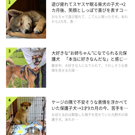
遊び疲れてスヤスヤ眠る柴犬の子犬→2
カ月後、笑顔としっぽで喜びを表すコに
成長！
おもちゃで遊び疲れて、こてんと眠った子犬。あれ
から2カ月、表 …
大好きな“お姉ちゃん”になでられる元保
護犬 「本当に好きなんだな」と感じる
表情にほっこり
散歩中、大好きな人になでられて、うれしそうな表
情を見せる元保 …
ケージの隅で不安そうな表情を浮かべて
いた保護子犬→3才9カ月の今、苦手を克
服し頼もしいコに成長！
お迎え当日は緊張した様子を見せていた元野犬の保
護子犬。あれか …