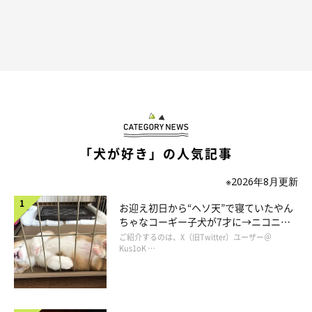
「犬が好き」の人気記事
※2026年8月更新
お迎え初日から“ヘソ天”で寝ていたやん
ちゃなコーギー子犬が7才に→ニコニ
コ“コーギースマイル”が魅力のコに成
ご紹介するのは、X（旧Twitter）ユーザー＠
長！
Kus1oK …