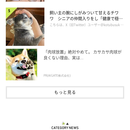
飼い主の腕にしがみついて甘えるチワ
ワ シニアの仲間入りをし「健康で穏や
かな暮らしが続いてほしい」と願う
こちらは、X（旧Twitter）ユーザー＠kotubusuk …
「肉球放置」絶対やめて。 カサカサ肉球が
良くない理由、実は...
PR(AIGATE株式会社)
もっと見る