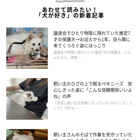
あわせて読みたい！
「犬が好き」の新着記事
譲渡会でひとり物陰に隠れていた推定7
才の保護犬→お迎えから1年、自ら隣に
来てくつろぐ姿にほっこり
譲渡会で物陰に隠れていた推定7才の保護犬・シャ
ムちゃん。家族 …
飼い主のひざの上で眠るペキニーズ 安
心しきった姿に「こんな信頼関係いいよ
ね」の声
「完全に飼い主を信頼しきっているペキニーズ」と
してX（旧Tw …
飼い主さんのそばで作業を見守っていた