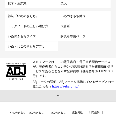
雑学・豆知識
柴犬
雑誌『いぬのきもち』
いぬのきもち健保
ドッグフードの正しい選び方
犬診断
いぬのきもちクイズ
購読者専用ページ
いぬ・ねこのきもちアプリ
ＡＢＪマークは、この電子書店・電子書籍配信サービス
が、著作権者からコンテンツ使用許諾を得た正規版配信サ
ービスであることを示す登録商標（登録番号 第11091003
号）です。
ABJマークの詳細、ABJマークを掲示しているサービスの一
覧はこちら→
https://aebs.or.jp/
いぬのきもち・ねこのきもち
ねこのきもち
広告掲載
利用規約