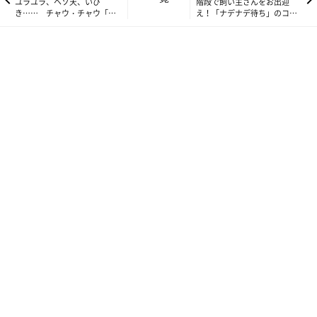
ユラユラ、ヘソ天、いび
階段で飼い主さんをお出迎
き…… チャウ・チャウ「く
え！「ナデナデ待ち」のコー
り蔵くん」の癒しが止まらな
ギー＆ハスキーに癒される♡
い！
＃いぬ・ねこのきもちライター発！
飼い主さんと愛犬・愛猫のほっこり楽しい日常動画をお届けしま
す♪
参照／YouTube（地面にズボッ！ ハイテンションでホリホリし
まくる柴犬【いぬねこライター動画部】）
撮影協力／福くんの飼い主さん（
Instagram:@shiba.mufu
）
https://youtu.be/WTjBJBQe19g
文／いぬのきもちweb編集室