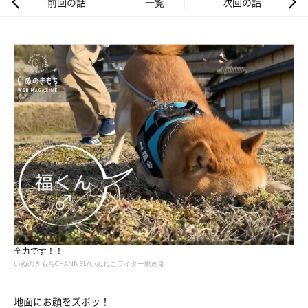
前回の話
一覧
次回の話
全力です！！
いぬのきもちCHANNEL/いぬねこライター動画部
地面にお顔をズボッ！