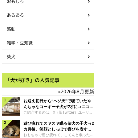
おもしろ
あるある
感動
雑学・豆知識
柴犬
「犬が好き」の人気記事
※2026年8月更新
お迎え初日から“ヘソ天”で寝ていたや
んちゃなコーギー子犬が7才に→ニコニ
コ“コーギースマイル”が魅力のコに成
ご紹介するのは、X（旧Twitter）ユーザー
＠Kus1oKg2vsgdWS2さんの愛犬でウェル
長！
遊び疲れてスヤスヤ眠る柴犬の子犬→2
シュ・コーギー・ペンブロークの神楽ちゃ
ん。今年の8月で7才になるという神楽ちゃ
カ月後、笑顔としっぽで喜びを表すコ
んですが、いったいどんな子犬時代を過ご
に成長！
おもちゃで遊び疲れて、こてんと眠った子