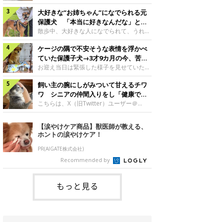
したのでしょうか。今回は、神楽ちゃんの
犬。あれから2カ月、表情や行動にさまざ
成長を飼い主さんと振り返ります！神楽ち
大好きな“お姉ちゃん”になでられる元
まな変化が見られるようになりました。遊
ゃんの成長について聞いた！お迎えから数
び疲れて眠る生後2カ月のなっちゃん遊び
保護犬 「本当に好きなんだな」と感
日後の神楽ちゃん（撮影時生後2カ月）＠
疲れた様子のなっちゃん。@Pkndg_紹介
じる表情にほっこり
散歩中、大好きな人になでられて、うれし
Kus1oKg2vsgdWS2――お迎え当初の神楽
するのは、X（旧Twitter）ユーザー
そうな表情を見せる元保護犬。甘えるよう
ちゃんの様子について教えてください。飼
@Pkndg_さんの愛犬・なっちゃん（取材
ケージの隅で不安そうな表情を浮かべ
な姿に、見ているこちらまでほっこりしま
い主さん： 「お迎え当日から“ヘソ天”で寝
時、生後4カ月／柴犬）。こちらの写真
す。大好きな“お姉ちゃん”に甘える小次郎
ていた保護子犬→3才9カ月の今、苦手
るようなコでし
は、なっちゃんが生後2カ月のころに撮影
くん妹さんになでてもらい、うれしそうな
を克服し頼もしいコに成長！
お迎え当日は緊張した様子を見せていた元
された一枚です。この日、なっちゃんは家
表情を見せる小次郎くん（2026年6月撮
野犬の保護子犬。あれから約3年半、苦手
族と一緒におもちゃで遊んでいました。た
影）。@mika_Jimmy紹介するのは、X（旧
飼い主の腕にしがみついて甘えるチワ
だったことを一つひとつ克服し、家族に寄
くさん遊んで疲れたのか、その後は眠り始
Twitter）ユーザー@mika_Jimmyさんの愛
り添う姿を見せています。お迎え当日、ケ
ワ シニアの仲間入りをし「健康で穏
めたそうです。眠るなっちゃん。
犬・小次郎くん（撮影時5才）。こちら
ージの隅で不安そうにお迎え当日のシルビ
やかな暮らしが続いてほしい」と願う
こちらは、X（旧Twitter）ユーザー＠
@Pkndg_
は、飼い主さんの妹さんと一緒に散歩をし
アちゃん。@nemonemotos今回紹介する
kotubusuke617さんが投稿した写真。写
たときに撮影したという一枚です。この
のは、X（旧Twitter）ユーザー
っているのは、愛犬でチワワのつぶしゃん
【涙やけケア商品】獣医師が教える、
日、飼い主さんは実家から自宅へ帰る途
@nemonemotosさんの愛犬・シルビアち
（本名：こつぶちゃん）です。飼い主さん
ホントの涙やけケア！
中、妹さんと公園で待ち合わせ
ゃん（撮影当時、生後推定2カ月）。飼い
の腕にしがみつくつぶしゃん（撮影時6
主さんが「#最初に撮った一枚」として投
才）＠kotubusuke617撮影当時の状況に
PR(AIGATE株式会社)
稿した写真には、ケージの隅で不安そうな
ついて伺うと、飼い主さんはこう教えてく
Recommended by
表情を浮かべるシルビアちゃんの姿が写っ
れました。飼い主さん： 「ある休日のこ
ていました。こちらは、保護犬だったシル
とです。私がソファに座った途端にひざの
上にのってきたので、そのままなでながら
もっと見る
テレビを見ていたのですが、微動だにしな
いので気になって見てみると、腕にしがみ
つくような形で気持ちよさそうに