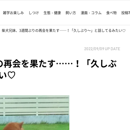
雑学お楽しみ
しつけ
生態・健康
飼い方
漫画・コラム
食べ物
投稿
柴犬兄妹、3週間ぶりの再会を果たす……！「久しぶり～」と話してるみたい♡
2022/09/09
UP DATE
の再会を果たす……！「久しぶ
い♡