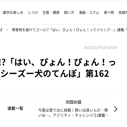
雑学お楽しみ
しつけ
生態・健康
飼い方
漫画・コラム
食べ物
投稿
ぽ
障害物を避けてゴール!?「はい、ぴょん！ぴょん！ってジャンプ…」|連載「
2022/10/17
UP DATE
!?「はい、ぴょん！ぴょん！っ
シーズー犬のてんぽ」第162
次回の話
連載一覧
今度は登り台に挑戦！勢いは良いんだ…勢
いは…。アジリティ・チャレンジ②|連載
「シーズー犬のてんぽ」第163回