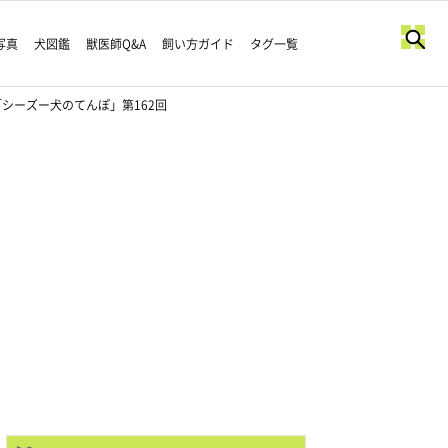
写真
犬図鑑
獣医師Q&A
飼い方ガイド
タグ一覧
シーズー犬のてんぽ」第162回