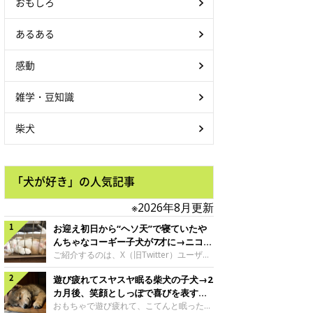
おもしろ
あるある
感動
雑学・豆知識
柴犬
「犬が好き」の人気記事
※2026年8月更新
お迎え初日から“ヘソ天”で寝ていたや
んちゃなコーギー子犬が7才に→ニコニ
コ“コーギースマイル”が魅力のコに成
ご紹介するのは、X（旧Twitter）ユーザー
＠Kus1oKg2vsgdWS2さんの愛犬でウェル
長！
遊び疲れてスヤスヤ眠る柴犬の子犬→2
シュ・コーギー・ペンブロークの神楽ちゃ
ん。今年の8月で7才になるという神楽ちゃ
カ月後、笑顔としっぽで喜びを表すコ
んですが、いったいどんな子犬時代を過ご
に成長！
おもちゃで遊び疲れて、こてんと眠った子