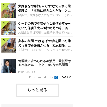
したのでしょうか。今回は、神楽ちゃんの
犬。あれから2カ月、表情や行動にさまざ
成長を飼い主さんと振り返ります！神楽ち
大好きな“お姉ちゃん”になでられる元
まな変化が見られるようになりました。遊
ゃんの成長について聞いた！お迎えから数
び疲れて眠る生後2カ月のなっちゃん遊び
保護犬 「本当に好きなんだな」と感
日後の神楽ちゃん（撮影時生後2カ月）＠
疲れた様子のなっちゃん。@Pkndg_紹介
じる表情にほっこり
散歩中、大好きな人になでられて、うれし
Kus1oKg2vsgdWS2――お迎え当初の神楽
するのは、X（旧Twitter）ユーザー
そうな表情を見せる元保護犬。甘えるよう
ちゃんの様子について教えてください。飼
@Pkndg_さんの愛犬・なっちゃん（取材
ケージの隅で不安そうな表情を浮かべ
な姿に、見ているこちらまでほっこりしま
い主さん： 「お迎え当日から“ヘソ天”で寝
時、生後4カ月／柴犬）。こちらの写真
す。大好きな“お姉ちゃん”に甘える小次郎
ていた保護子犬→3才9カ月の今、苦手
るようなコでし
は、なっちゃんが生後2カ月のころに撮影
くん妹さんになでてもらい、うれしそうな
を克服し頼もしいコに成長！
お迎え当日は緊張した様子を見せていた元
された一枚です。この日、なっちゃんは家
表情を見せる小次郎くん（2026年6月撮
野犬の保護子犬。あれから約3年半、苦手
族と一緒におもちゃで遊んでいました。た
影）。@mika_Jimmy紹介するのは、X（旧
実家の玄関で“ばぁば”の声を聞いた柴
だったことを一つひとつ克服し、家族に寄
くさん遊んで疲れたのか、その後は眠り始
Twitter）ユーザー@mika_Jimmyさんの愛
り添う姿を見せています。お迎え当日、ケ
犬→喜びを爆発させる「相思相愛」な
めたそうです。眠るなっちゃん。
犬・小次郎くん（撮影時5才）。こちら
ージの隅で不安そうにお迎え当日のシルビ
光景にほっこり
玄関でしっぽを振り、ソワソワと落ち着か
@Pkndg_
は、飼い主さんの妹さんと一緒に散歩をし
アちゃん。@nemonemotos今回紹介する
ない様子の柴犬。その先には、大好きな人
たときに撮影したという一枚です。この
のは、X（旧Twitter）ユーザー
との再会が待っていました。玄関でソワソ
管理職に求められるAI活用。最低限や
日、飼い主さんは実家から自宅へ帰る途
@nemonemotosさんの愛犬・シルビアち
ワする福丸くんソワソワした様子を見せる
るべき3つのことと、NGな自己認識
中、妹さんと公園で待ち合わせ
ゃん（撮影当時、生後推定2カ月）。飼い
福丸くん。@totomo_fukumaru紹介する
主さんが「#最初に撮った一枚」として投
のは、X（旧Twitter）ユーザー
PR(ビズヒント)
稿した写真には、ケージの隅で不安そうな
@totomo_fukumaruさんが投稿していた
Recommended by
表情を浮かべるシルビアちゃんの姿が写っ
動画。玄関でしっぽを振っているのは、愛
ていました。こちらは、保護犬だったシル
犬・福丸くん（撮影時11才／柴犬）です。
何やらソワソワしている様子が印象的です
もっと見る
が、それにはほっこりする理由がありまし
た。 玄関で聞こえた、うれしい声ばぁば
に会えて喜ぶ福丸くん。@to