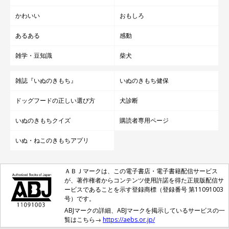
かわいい
おもしろ
あるある
感動
雑学・豆知識
柴犬
雑誌『いぬのきもち』
いぬのきもち健保
ドッグフードの正しい選び方
犬診断
いぬのきもちクイズ
購読者専用ページ
いぬ・ねこのきもちアプリ
ＡＢＪマークは、この電子書店・電子書籍配信サービス
が、著作権者からコンテンツ使用許諾を得た正規版配信サ
ービスであることを示す登録商標（登録番号 第11091003
号）です。
ABJマークの詳細、ABJマークを掲示しているサービスの一
覧はこちら→
https://aebs.or.jp/