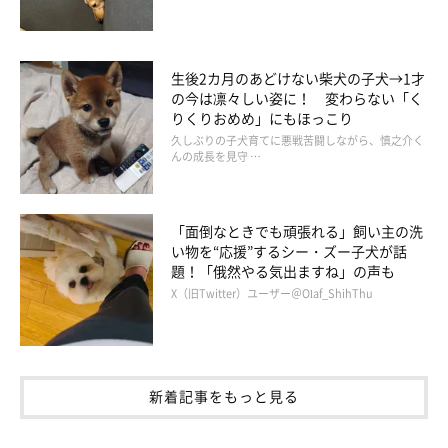
生後2カ月のあどけない柴犬の子犬→1才
の今は凛々しい姿に！ 変わらない「く
りくりおめめ」にもほっこり
久しぶりの子犬育てに悪戦苦闘しながら、慎之介く
んの成長を見守 …
「面倒なときでも頑張れる」飼い主の洗
い物を“応援”するシー・ズー子犬が話
題！「俄然やる気出ますね」の声も
X（旧Twitter）ユーザー＠Olaf_ShihThu
新着記事をもっと見る