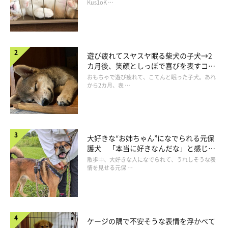
長！
Kus1oK …
遊び疲れてスヤスヤ眠る柴犬の子犬→2
カ月後、笑顔としっぽで喜びを表すコに
成長！
おもちゃで遊び疲れて、こてんと眠った子犬。あれ
から2カ月、表 …
大好きな“お姉ちゃん”になでられる元保
護犬 「本当に好きなんだな」と感じる
表情にほっこり
散歩中、大好きな人になでられて、うれしそうな表
情を見せる元保 …
ケージの隅で不安そうな表情を浮かべて