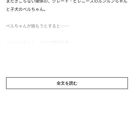
まだぎこちない関係の、グレート・ピレニーズのルンルンちゃん
と子犬のベルちゃん。
ベルちゃんが絡もうとすると……
ルンルンちゃん、ボスの貫禄発揮！
しかしベルちゃん、怒られてもめげません。
そして最後には並んでくつろいだりしちゃいます。
全文を読む
徐々に距離が近づいている2頭なのでした。