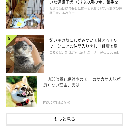
いた保護子犬→3才9カ月の今、苦手を克
服し頼もしいコに成長！
お迎え当日は緊張した様子を見せていた元野犬の保
護子犬。あれか …
飼い主の腕にしがみついて甘えるチワ
ワ シニアの仲間入りをし「健康で穏や
かな暮らしが続いてほしい」と願う
こちらは、X（旧Twitter）ユーザー＠kotubusuk …
「肉球放置」絶対やめて。 カサカサ肉球が
良くない理由、実は...
PR(AIGATE株式会社)
もっと見る