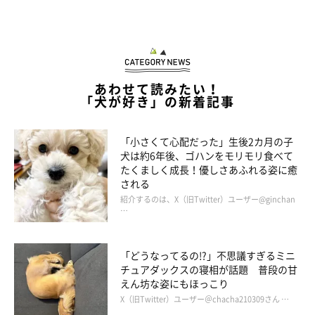
あわせて読みたい！
「犬が好き」の新着記事
「小さくて心配だった」生後2カ月の子
犬は約6年後、ゴハンをモリモリ食べて
たくましく成長！優しさあふれる姿に癒
される
紹介するのは、X（旧Twitter）ユーザー@ginchan
…
「どうなってるの!?」不思議すぎるミニ
チュアダックスの寝相が話題 普段の甘
えん坊な姿にもほっこり
X（旧Twitter）ユーザー＠chacha210309さん …