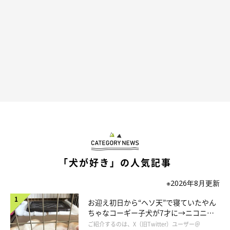
「犬が好き」の人気記事
※2026年8月更新
お迎え初日から“ヘソ天”で寝ていたやん
ちゃなコーギー子犬が7才に→ニコニ
コ“コーギースマイル”が魅力のコに成
ご紹介するのは、X（旧Twitter）ユーザー＠