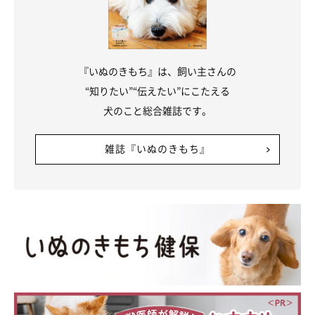
『いぬのきもち』は、飼い主さんの
“知りたい”“伝えたい”にこたえる
「横から見るとぺったんこ 絶ペキニーズ」
犬のこと総合雑誌です。
@kuma_pon0907
雑誌『いぬのきもち』
日常で愛らしい姿をたくさん見せてくれる、ぽん太郎くん。飼い
主さんが思う「ぽん太郎くんの魅力」とは、なんなのでしょう
か。
飼い主さん：
「短い足とぺたんこなお顔がとっても魅力的です。横顔は絶壁！
（笑） 興奮するとレッサーパンダのように立ち上がる姿も可愛
いです。ぽん太郎はいつでもどんなときでも、しっぽを振って嬉
しそうに近づいてきてくれるので、見ていて癒されますね」