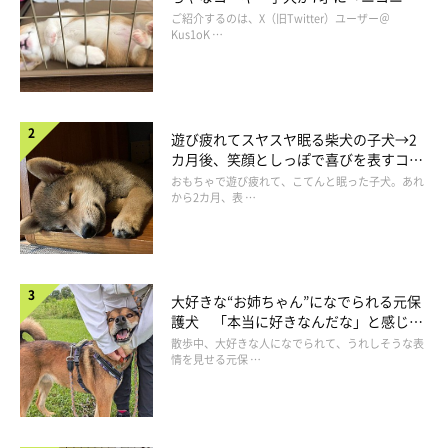
コ“コーギースマイル”が魅力のコに成
ご紹介するのは、X（旧Twitter）ユーザー＠
長！
Kus1oK …
遊び疲れてスヤスヤ眠る柴犬の子犬→2
カ月後、笑顔としっぽで喜びを表すコに
成長！
おもちゃで遊び疲れて、こてんと眠った子犬。あれ
から2カ月、表 …
大好きな“お姉ちゃん”になでられる元保
護犬 「本当に好きなんだな」と感じる
表情にほっこり
散歩中、大好きな人になでられて、うれしそうな表
@kuma_pon0907
情を見せる元保 …
飼い主さんによれば、ぽん太郎くんの「フミフミ」は普段からよ
く見られるのだとか。見慣れている光景なものの、毎回「可愛い