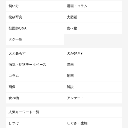
ながら、これからも一日一日を大切に過ごしていきたいですね」
飼い方
漫画・コラム
投稿写真
犬図鑑
写真提供・取材協力／Twitter（
@kuma_pon0907
さん）
※この記事は投稿者さまにご了承をいただいたうえで制作してい
獣医師Q&A
食べ物
ます。
タグ一覧
取材・文／雨宮カイ
犬と暮らす
犬が好き♥
病気・症状データベース
漫画
コラム
動画
画像
解説
食べ物
アンケート
人気キーワード一覧
しつけ
しぐさ・生態