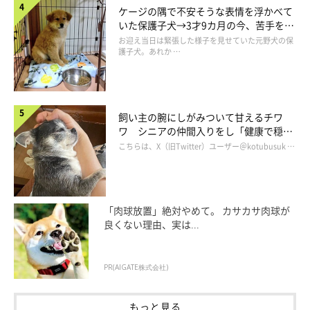
な」と思いながら見ているといいます。
ケージの隅で不安そうな表情を浮かべて
いた保護子犬→3才9カ月の今、苦手を克
服し頼もしいコに成長！
お迎え当日は緊張した様子を見せていた元野犬の保
飼い主さん：
護子犬。あれか …
「あのときのぽん太郎も、とても可愛くて癒されました。ぽん太
郎にとって、『フミフミ』は安心して眠りにつける行動なのかな
と思っています」
飼い主の腕にしがみついて甘えるチワ
ワ シニアの仲間入りをし「健康で穏や
かな暮らしが続いてほしい」と願う
こちらは、X（旧Twitter）ユーザー＠kotubusuk …
「肉球放置」絶対やめて。 カサカサ肉球が
良くない理由、実は...
PR(AIGATE株式会社)
もっと見る