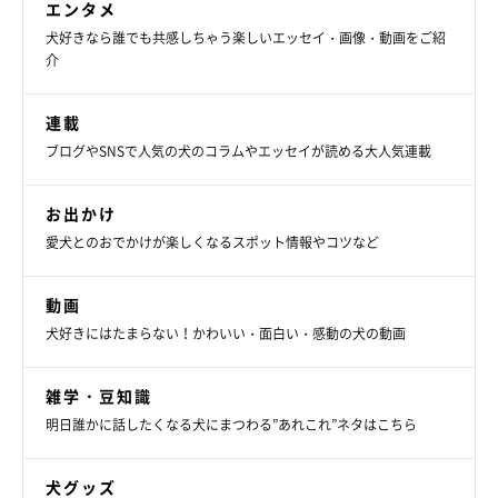
また、気まぐれで飽きっぽく、頑固でマイペースな一面もあるそ
エンタメ
うで、飼い主さんは
「まるで猫ちゃんみたいだな」
と感じている
犬好きなら誰でも共感しちゃう楽しいエッセイ・画像・動画をご紹
介
そうです。そんなぽん太郎くんは、見た目が「タヌキ」にそっく
りなことから
「タヌキチ」
の愛称で親しまれているのだとか！
連載
ブログやSNSで人気の犬のコラムやエッセイが読める大人気連載
お出かけ
愛犬とのおでかけが楽しくなるスポット情報やコツなど
動画
犬好きにはたまらない！かわいい・面白い・感動の犬の動画
雑学・豆知識
明日誰かに話したくなる犬にまつわる”あれこれ”ネタはこちら
犬グッズ