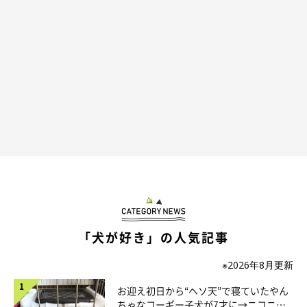
「犬が好き」の人気記事
※2026年8月更新
ぽん太郎くんの「フミフミ」は普段からよく
お迎え初日から“ヘソ天”で寝ていたやん
見られる
ちゃなコーギー子犬が7才に→ニコニ