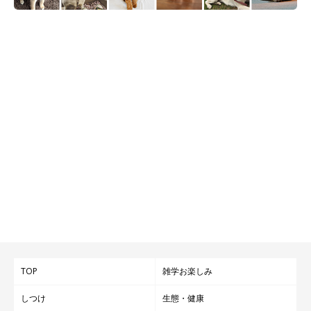
@kuma_pon0907
最後に、「2頭の愛犬との暮らし」は飼い主さんにとってどのよ
うなものなのか、聞いてみました。
飼い主さん：
「犬は人より寿命が短いので、たくさん愛してあげて楽しい思い
TOP
雑学お楽しみ
出を作ってあげたい——そう思うと、自分自身も日々の生活を大
切に生きていこうと思わせてくれます。2頭との出会いに感謝し
しつけ
生態・健康