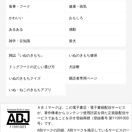
食事・フード
健康・病気
かわいい
おもしろ
あるある
感動
雑学・豆知識
柴犬
雑誌『いぬのきもち』
いぬのきもち健保
ドッグフードの正しい選び方
犬診断
いぬのきもちクイズ
購読者専用ページ
いぬ・ねこのきもちアプリ
ＡＢＪマークは、この電子書店・電子書籍配信サービス
が、著作権者からコンテンツ使用許諾を得た正規版配信サ
ービスであることを示す登録商標（登録番号 第11091003
号）です。
ABJマークの詳細、ABJマークを掲示しているサービスの一