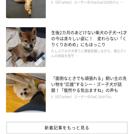
X（旧Twitter）ユーザー＠chacha210309さん …
生後2カ月のあどけない柴犬の子犬→1才
靴下が大好きなぽん太郎くん。仕事から帰宅したパパさんの足元で、いつも
の今は凛々しい姿に！ 変わらない「く
靴下をもらえるのを待っているのだとか。靴下をくわえてハムハムしながら
りくりおめめ」にもほっこり
楽しんでいることが多いそう。
久しぶりの子犬育てに悪戦苦闘しながら、慎之介く
@kuma_pon0907
んの成長を見守 …
ヤンチャでイタズラ大好きで、いつも元気いっぱいに走り回って
「面倒なときでも頑張れる」飼い主の洗
いるという、ぽん太郎くん。人も犬も大好きなフレンドリーなコ
い物を“応援”するシー・ズー子犬が話
だそうで、なでられるとすぐにゴローンと転がってお腹を見せた
題！「俄然やる気出ますね」の声も
りと、甘え上手なコでもあるのだとか。
X（旧Twitter）ユーザー＠Olaf_ShihThu
新着記事をもっと見る