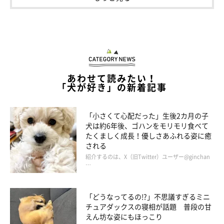
ぽん太郎くんってどんなコ？
あわせて読みたい！
「犬が好き」の新着記事
「小さくて心配だった」生後2カ月の子
犬は約6年後、ゴハンをモリモリ食べて
たくましく成長！優しさあふれる姿に癒
される
紹介するのは、X（旧Twitter）ユーザー@ginchan
…
「どうなってるの!?」不思議すぎるミニ
チュアダックスの寝相が話題 普段の甘
えん坊な姿にもほっこり