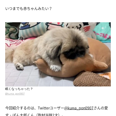
いつまでも赤ちゃんみたい？
眠くなっちゃった？
@kuma_pon0907
今回紹介するのは、Twitterユーザー
@kuma_pon0907
さんの愛
犬・ぽん太郎くん（取材当時2才）。