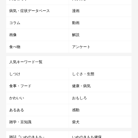
病気・症状データベース
漫画
コラム
動画
画像
解説
食べ物
アンケート
人気キーワード一覧
しつけ
しぐさ・生態
食事・フード
健康・病気
かわいい
おもしろ
あるある
感動
雑学・豆知識
柴犬
雑誌『いぬのきもち』
いぬのきもち健保