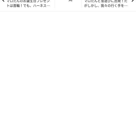
マロたんのお誕生日プレゼン
マロたんと雪遊びに出発！だ
トは首輪！でも、ハーネスの
がしかし、我々の行く手を阻
ほうがいいのかな？トレーナ
む最強寒波！？
ーに聞いてみた！
「じゃま…」
わたしがベッドに入ると、ため息をつきながらわたしの足元に移
動し、わたしの足に尻尾だけくっつけて寝ます。明け方寒くなる
と移動し、わたしの脇に鼻先を突っ込んで寝ます。くすぐったい
けど、最高に幸せなひとときです。