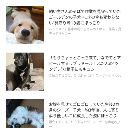
飼い主さんのそばで作業を見守っていた
ゴールデンの子犬→1才の今も変わらな
い“見守り隊”の姿にほっこり
ハンドメイド作家の飼い主さんのそばで、作業を見
守ってきたゴー …
「もうちょっとこっち来て」なでてとア
ピールするラブラドール！ふだんの“ツ
ンデレ”な様子にもキュン
犬と一緒に寝ることに賛否両論ありますが
ご紹介するのは、X（旧Twitter）ユーザー＠N_oooi
…
パピーの頃はケージで寝てたのですが、いつの間にやら一緒に寝
るようになりました。「さむいです！」とベッドに潜り込んで来
お腹を見せてゴロゴロしていた生後2カ
て尻尾をくっ付けるマロたんの可愛さや、幸せそうな寝顔を見る
月のシーズー子犬→約3年後、人に寄り
と、一緒に寝るのも悪くないと思います。ただ、毎朝シーツに付
添う優しいコに成長した姿にほっこり
紹介するのは、X（旧Twitter）ユーザー@doggy_c
いたマロ毛を取るのは本当に面倒です(笑)
…