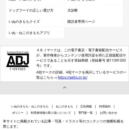
ドッグフードの正しい選び方
犬診断
いぬのきもちクイズ
購読者専用ページ
いぬ・ねこのきもちアプリ
ＡＢＪマークは、この電子書店・電子書籍配信サービス
が、著作権者からコンテンツ使用許諾を得た正規版配信サ
ービスであることを示す登録商標（登録番号 第11091003
号）です。
ABJマークの詳細、ABJマークを掲示しているサービスの一
覧はこちら→
https://aebs.or.jp/
いぬのきもち・ねこのきもち
ねこのきもち
広告掲載
利用規約
ポリシー
利用者情報の取り扱いについて
専門家一覧
お問い合わせ
本サイトに掲載されている記事・写真・イラスト等のコンテンツの無断転載を
禁じます。