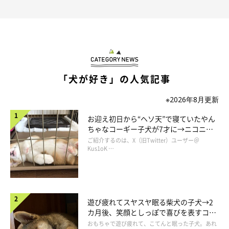
「なんだかさらっと、たいじゅうをばらされたきがする」
マロたんには、マロたんにしか見えない(聞こえない)何かが怖く
てブルブル震えることが年に2度ほどあります。そんな時には、
マロたんを抱えてその上からお布団を被せ、「だいじょうぶ〜こ
わくない〜♪」とオリジナルソングを歌いながらトントンして落
「犬が好き」の人気記事
ち着かせています。なので、飼い主に乗っかると安心することを
憶えたようです。あらやだ可愛い！重いけど！
※2026年8月更新
お迎え初日から“ヘソ天”で寝ていたやん
ちゃなコーギー子犬が7才に→ニコニ
コ“コーギースマイル”が魅力のコに成
ご紹介するのは、X（旧Twitter）ユーザー＠
長！
Kus1oK …
遊び疲れてスヤスヤ眠る柴犬の子犬→2
カ月後、笑顔としっぽで喜びを表すコに
成長！
おもちゃで遊び疲れて、こてんと眠った子犬。あれ