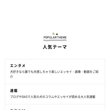
@minapple
(インスタから一枚)
毛布の柄がマロたんのあんよに見えて楽しい。
吸湿発熱素材は、水分を熱に変えるそうですが、犬は肉球にしか
汗腺がないので、人間と一緒に寝ない限りマロたん的には普通の
毛布なのかも？
人気テーマ
まだまだ寒い日が続くようですので、みなさんも暖かくしてお過
ごしくださいね。
エンタメ
犬好きなら誰でも共感しちゃう楽しいエッセイ・画像・動画をご紹
介
連載
ブログやSNSで人気の犬のコラムやエッセイが読める大人気連載