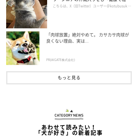
かな暮らしが続いてほしい」と願う
こちらは、X（旧Twitter）ユーザー＠kotubusuk …
「肉球放置」絶対やめて。 カサカサ肉球が
良くない理由、実は...
「ちょうどいい…zzz」
そして、お布団を鼻でめくり毛布の上で寝ます。マロたんに毛布
PR(AIGATE株式会社)
の上に寝られると、わたしは寝返りを打つことができません。お
布団も剥ぎ取られるし寒い。でもいいの、寒くてもマロたんと一
もっと見る
緒に寝たいから。マロたんの昆布の匂いがする頭をクンクンしな
がら寝たいから。
あわせて読みたい！
「犬が好き」の新着記事