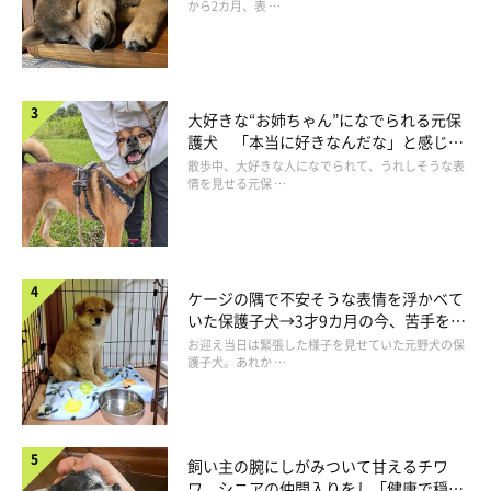
から2カ月、表 …
大好きな“お姉ちゃん”になでられる元保
そんな可愛いマロたんと寒すぎる今年の冬をどうにか乗り切るべ
護犬 「本当に好きなんだな」と感じる
く、北海道在住の友人が「ぬくい！」と絶賛している毛布を購入
表情にほっこり
散歩中、大好きな人になでられて、うれしそうな表
情を見せる元保 …
してみました。「あたたかい〜♪」でおなじみのアレです。ほん
とにめっちゃぬくい！ぬくいのですが…毛皮を着ているマロたん
には暑いようで一緒に寝てくれなくなりました(๑´0`๑)
ケージの隅で不安そうな表情を浮かべて
いた保護子犬→3才9カ月の今、苦手を克
服し頼もしいコに成長！
お迎え当日は緊張した様子を見せていた元野犬の保
護子犬。あれか …
飼い主の腕にしがみついて甘えるチワ
ワ シニアの仲間入りをし「健康で穏や