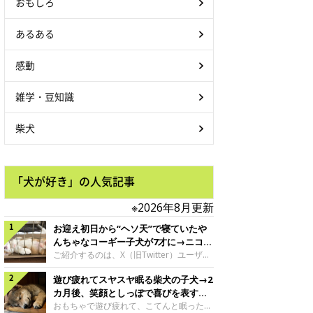
おもしろ
あるある
感動
雑学・豆知識
柴犬
「犬が好き」の人気記事
※2026年8月更新
お迎え初日から“ヘソ天”で寝ていたや
んちゃなコーギー子犬が7才に→ニコニ
コ“コーギースマイル”が魅力のコに成
ご紹介するのは、X（旧Twitter）ユーザー
＠Kus1oKg2vsgdWS2さんの愛犬でウェル
長！
遊び疲れてスヤスヤ眠る柴犬の子犬→2
シュ・コーギー・ペンブロークの神楽ちゃ
ん。今年の8月で7才になるという神楽ちゃ
カ月後、笑顔としっぽで喜びを表すコ
んですが、いったいどんな子犬時代を過ご
に成長！
おもちゃで遊び疲れて、こてんと眠った子