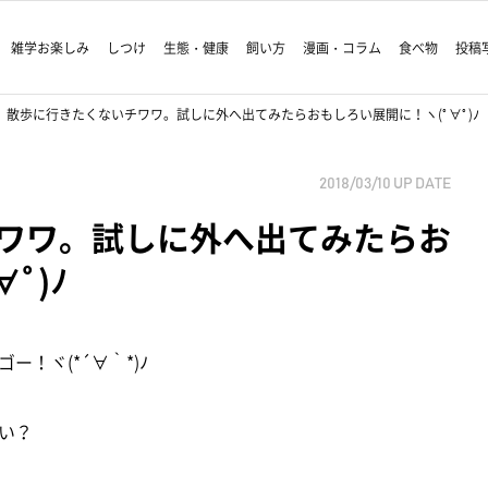
雑学お楽しみ
しつけ
生態・健康
飼い方
漫画・コラム
食べ物
投稿
散歩に行きたくないチワワ。試しに外へ出てみたらおもしろい展開に！ヽ(ﾟ∀ﾟ)ﾉ
2018/03/10
UP DATE
ワワ。試しに外へ出てみたらお
ﾟ)ﾉ
！ヾ(*´∀｀*)ﾉ
い？