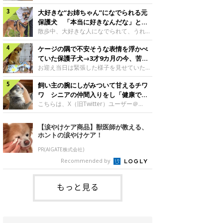
したのでしょうか。今回は、神楽ちゃんの
犬。あれから2カ月、表情や行動にさまざ
成長を飼い主さんと振り返ります！神楽ち
大好きな“お姉ちゃん”になでられる元
まな変化が見られるようになりました。遊
ゃんの成長について聞いた！お迎えから数
び疲れて眠る生後2カ月のなっちゃん遊び
保護犬 「本当に好きなんだな」と感
日後の神楽ちゃん（撮影時生後2カ月）＠
疲れた様子のなっちゃん。@Pkndg_紹介
じる表情にほっこり
散歩中、大好きな人になでられて、うれし
Kus1oKg2vsgdWS2――お迎え当初の神楽
するのは、X（旧Twitter）ユーザー
そうな表情を見せる元保護犬。甘えるよう
ちゃんの様子について教えてください。飼
@Pkndg_さんの愛犬・なっちゃん（取材
ケージの隅で不安そうな表情を浮かべ
な姿に、見ているこちらまでほっこりしま
い主さん： 「お迎え当日から“ヘソ天”で寝
時、生後4カ月／柴犬）。こちらの写真
す。大好きな“お姉ちゃん”に甘える小次郎
ていた保護子犬→3才9カ月の今、苦手
るようなコでし
は、なっちゃんが生後2カ月のころに撮影
くん妹さんになでてもらい、うれしそうな
を克服し頼もしいコに成長！
お迎え当日は緊張した様子を見せていた元
された一枚です。この日、なっちゃんは家
表情を見せる小次郎くん（2026年6月撮
野犬の保護子犬。あれから約3年半、苦手
族と一緒におもちゃで遊んでいました。た
影）。@mika_Jimmy紹介するのは、X（旧
飼い主の腕にしがみついて甘えるチワ
だったことを一つひとつ克服し、家族に寄
くさん遊んで疲れたのか、その後は眠り始
Twitter）ユーザー@mika_Jimmyさんの愛
り添う姿を見せています。お迎え当日、ケ
ワ シニアの仲間入りをし「健康で穏
めたそうです。眠るなっちゃん。
犬・小次郎くん（撮影時5才）。こちら
ージの隅で不安そうにお迎え当日のシルビ
やかな暮らしが続いてほしい」と願う
こちらは、X（旧Twitter）ユーザー＠
@Pkndg_
は、飼い主さんの妹さんと一緒に散歩をし
アちゃん。@nemonemotos今回紹介する
kotubusuke617さんが投稿した写真。写
たときに撮影したという一枚です。この
のは、X（旧Twitter）ユーザー
っているのは、愛犬でチワワのつぶしゃん
【涙やけケア商品】獣医師が教える、
日、飼い主さんは実家から自宅へ帰る途
@nemonemotosさんの愛犬・シルビアち
（本名：こつぶちゃん）です。飼い主さん
ホントの涙やけケア！
中、妹さんと公園で待ち合わせ
ゃん（撮影当時、生後推定2カ月）。飼い
の腕にしがみつくつぶしゃん（撮影時6
主さんが「#最初に撮った一枚」として投
才）＠kotubusuke617撮影当時の状況に
PR(AIGATE株式会社)
稿した写真には、ケージの隅で不安そうな
ついて伺うと、飼い主さんはこう教えてく
Recommended by
表情を浮かべるシルビアちゃんの姿が写っ
れました。飼い主さん： 「ある休日のこ
ていました。こちらは、保護犬だったシル
とです。私がソファに座った途端にひざの
上にのってきたので、そのままなでながら
もっと見る
テレビを見ていたのですが、微動だにしな
いので気になって見てみると、腕にしがみ
つくような形で気持ちよさそうに