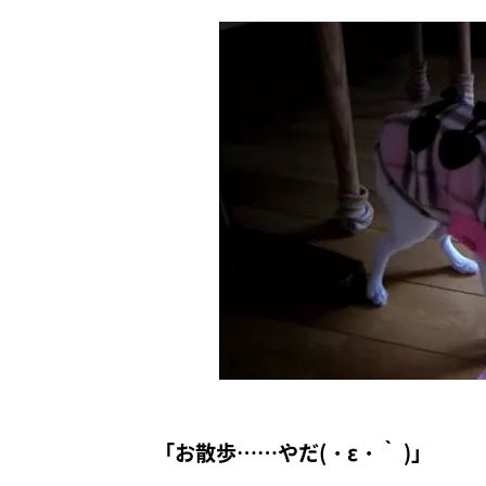
「お散歩……やだ(・ε・｀ )」