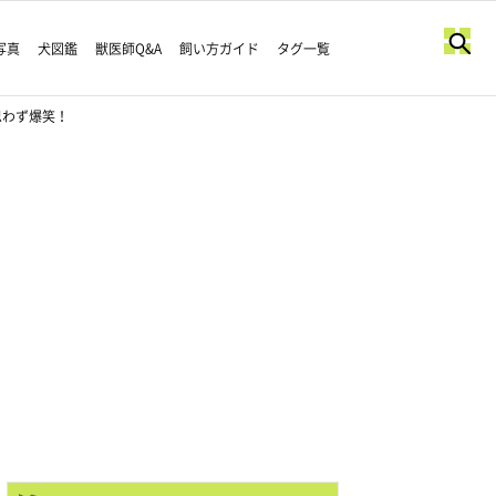
写真
犬図鑑
獣医師Q&A
飼い方ガイド
タグ一覧
思わず爆笑！