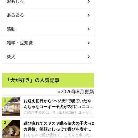
おもしろ
あるある
感動
雑学・豆知識
柴犬
「犬が好き」の人気記事
※2026年8月更新
お迎え初日から“ヘソ天”で寝ていたや
んちゃなコーギー子犬が7才に→ニコニ
コ“コーギースマイル”が魅力のコに成
ご紹介するのは、X（旧Twitter）ユーザー
＠Kus1oKg2vsgdWS2さんの愛犬でウェル
長！
遊び疲れてスヤスヤ眠る柴犬の子犬→2
シュ・コーギー・ペンブロークの神楽ちゃ
ん。今年の8月で7才になるという神楽ちゃ
カ月後、笑顔としっぽで喜びを表すコ
んですが、いったいどんな子犬時代を過ご
に成長！
おもちゃで遊び疲れて、こてんと眠った子