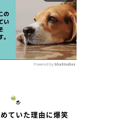
Powered by 
GliaStudios
M
u
t
e
つめていた理由に爆笑