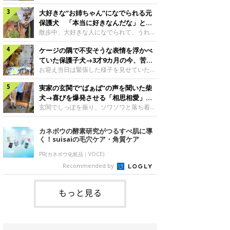
したのでしょうか。今回は、神楽ちゃんの
犬。あれから2カ月、表情や行動にさまざ
成長を飼い主さんと振り返ります！神楽ち
大好きな“お姉ちゃん”になでられる元
まな変化が見られるようになりました。遊
ゃんの成長について聞いた！お迎えから数
び疲れて眠る生後2カ月のなっちゃん遊び
保護犬 「本当に好きなんだな」と感
日後の神楽ちゃん（撮影時生後2カ月）＠
疲れた様子のなっちゃん。@Pkndg_紹介
じる表情にほっこり
散歩中、大好きな人になでられて、うれし
Kus1oKg2vsgdWS2――お迎え当初の神楽
するのは、X（旧Twitter）ユーザー
そうな表情を見せる元保護犬。甘えるよう
ちゃんの様子について教えてください。飼
@Pkndg_さんの愛犬・なっちゃん（取材
ケージの隅で不安そうな表情を浮かべ
な姿に、見ているこちらまでほっこりしま
い主さん： 「お迎え当日から“ヘソ天”で寝
時、生後4カ月／柴犬）。こちらの写真
す。大好きな“お姉ちゃん”に甘える小次郎
ていた保護子犬→3才9カ月の今、苦手
るようなコでし
は、なっちゃんが生後2カ月のころに撮影
くん妹さんになでてもらい、うれしそうな
を克服し頼もしいコに成長！
お迎え当日は緊張した様子を見せていた元
された一枚です。この日、なっちゃんは家
表情を見せる小次郎くん（2026年6月撮
野犬の保護子犬。あれから約3年半、苦手
族と一緒におもちゃで遊んでいました。た
影）。@mika_Jimmy紹介するのは、X（旧
実家の玄関で“ばぁば”の声を聞いた柴
だったことを一つひとつ克服し、家族に寄
くさん遊んで疲れたのか、その後は眠り始
Twitter）ユーザー@mika_Jimmyさんの愛
り添う姿を見せています。お迎え当日、ケ
犬→喜びを爆発させる「相思相愛」な
めたそうです。眠るなっちゃん。
犬・小次郎くん（撮影時5才）。こちら
ージの隅で不安そうにお迎え当日のシルビ
光景にほっこり
玄関でしっぽを振り、ソワソワと落ち着か
@Pkndg_
は、飼い主さんの妹さんと一緒に散歩をし
アちゃん。@nemonemotos今回紹介する
ない様子の柴犬。その先には、大好きな人
たときに撮影したという一枚です。この
のは、X（旧Twitter）ユーザー
との再会が待っていました。玄関でソワソ
カネボウの酵素研究がつるすべ肌に導
日、飼い主さんは実家から自宅へ帰る途
@nemonemotosさんの愛犬・シルビアち
ワする福丸くんソワソワした様子を見せる
く！suisaiの毛穴ケア・角質ケア
中、妹さんと公園で待ち合わせ
ゃん（撮影当時、生後推定2カ月）。飼い
福丸くん。@totomo_fukumaru紹介する
主さんが「#最初に撮った一枚」として投
のは、X（旧Twitter）ユーザー
PR(カネボウ化粧品｜VOCE)
稿した写真には、ケージの隅で不安そうな
@totomo_fukumaruさんが投稿していた
Recommended by
表情を浮かべるシルビアちゃんの姿が写っ
動画。玄関でしっぽを振っているのは、愛
ていました。こちらは、保護犬だったシル
犬・福丸くん（撮影時11才／柴犬）です。
何やらソワソワしている様子が印象的です
もっと見る
が、それにはほっこりする理由がありまし
た。 玄関で聞こえた、うれしい声ばぁば
に会えて喜ぶ福丸くん。@to