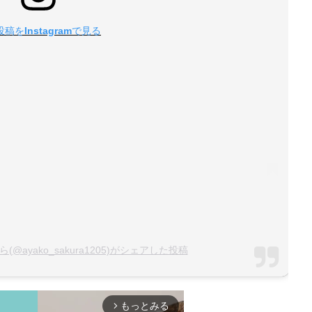
稿をInstagramで見る
@ayako_sakura1205)がシェアした投稿
もっとみる
arrow_forward_ios