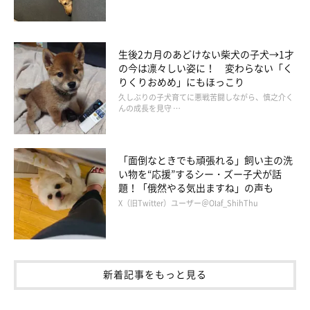
@hanahana.1202
生後2カ月のあどけない柴犬の子犬→1才
「もう、首が忙しいワン(*_*)！」
の今は凛々しい姿に！ 変わらない「く
りくりおめめ」にもほっこり
久しぶりの子犬育てに悪戦苦闘しながら、慎之介く
とでも言うかのように、自分から飼い主さんに近づく花ちゃんな
んの成長を見守 …
のでした。
首をかしげる姿、とーってもかわいいので、ぜひこちらの動画で
「面倒なときでも頑張れる」飼い主の洗
い物を“応援”するシー・ズー子犬が話
ご覧くださいね♪
題！「俄然やる気出ますね」の声も
X（旧Twitter）ユーザー＠Olaf_ShihThu
新着記事をもっと見る