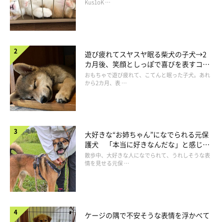
長！
Kus1oK …
@ hanahana.1202
遊び疲れてスヤスヤ眠る柴犬の子犬→2
カ月後、笑顔としっぽで喜びを表すコに
成長！
おもちゃで遊び疲れて、こてんと眠った子犬。あれ
「んんッ(｀・ω・´)？」
から2カ月、表 …
横に思いっきり首をかしげます！
大好きな“お姉ちゃん”になでられる元保
首
しかも、飼い主さんが小刻みに吹く口笛の音にもつられて、
護犬 「本当に好きなんだな」と感じる
も小刻みに動く！！
表情にほっこり
散歩中、大好きな人になでられて、うれしそうな表
情を見せる元保 …
ケージの隅で不安そうな表情を浮かべて