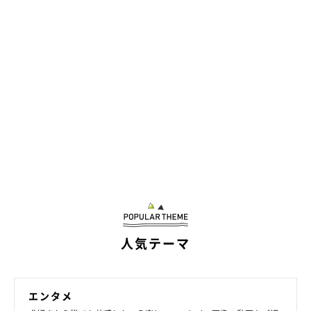
ママの口笛に、反応(^з^)-☆ ハナちゃん、お首が凄く傾いて
ますよ?
人気テーマ
平田花
さん(@hanahana.1202)がシェアした投稿 -
2018年 4月月15日午前2時06分PDT
エンタメ
飼い主さんによると、イタズラをしているときでも、口笛の音が