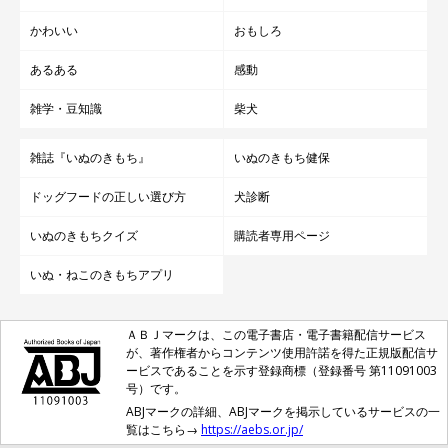
かわいい
おもしろ
あるある
感動
雑学・豆知識
柴犬
雑誌『いぬのきもち』
いぬのきもち健保
ドッグフードの正しい選び方
犬診断
いぬのきもちクイズ
購読者専用ページ
いぬ・ねこのきもちアプリ
ＡＢＪマークは、この電子書店・電子書籍配信サービス
が、著作権者からコンテンツ使用許諾を得た正規版配信サ
ービスであることを示す登録商標（登録番号 第11091003
号）です。
ABJマークの詳細、ABJマークを掲示しているサービスの一
覧はこちら→
https://aebs.or.jp/