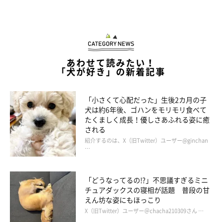
最後は……
あわせて読みたい！
「犬が好き」の新着記事
「小さくて心配だった」生後2カ月の子
犬は約6年後、ゴハンをモリモリ食べて
たくましく成長！優しさあふれる姿に癒
される
紹介するのは、X（旧Twitter）ユーザー@ginchan
…
「どうなってるの!?」不思議すぎるミニ
チュアダックスの寝相が話題 普段の甘
えん坊な姿にもほっこり
X（旧Twitter）ユーザー＠chacha210309さん …