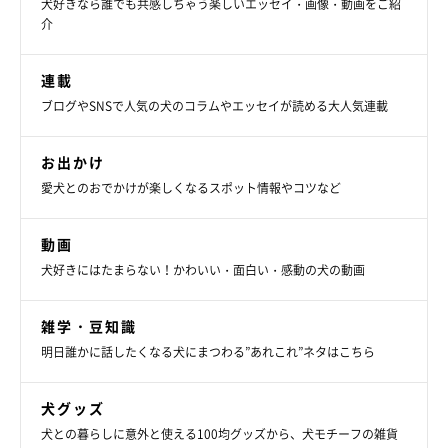
犬好きなら誰でも共感しちゃう楽しいエッセイ・画像・動画をご紹
聞こえるとパッタリやめるのだそう！
介
連載
飼い主さんの口笛にまんまとあやつられてしまう花ちゃんなので
ブログやSNSで人気の犬のコラムやエッセイが読める大人気連載
した(*´Д｀)♡
お出かけ
愛犬とのおでかけが楽しくなるスポット情報やコツなど
★Instagram、Twitterで「#いぬのきもち」「#いぬのきもち部」
でご投稿いただいた素敵な写真・動画を紹介しています。
動画
犬好きにはたまらない！かわいい・面白い・感動の犬の動画
参照／Instagram（
@hanahana.1202
）
文／Ayano Yamabuki
雑学・豆知識
明日誰かに話したくなる犬にまつわる”あれこれ”ネタはこちら
犬グッズ
犬との暮らしに意外と使える100均グッズから、犬モチーフの雑貨