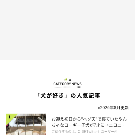
耳の先まで神経がとおっているかのように反応して……
「犬が好き」の人気記事
※2026年8月更新
お迎え初日から“ヘソ天”で寝ていたやん
ちゃなコーギー子犬が7才に→ニコニ
コ“コーギースマイル”が魅力のコに成
ご紹介するのは、X（旧Twitter）ユーザー＠