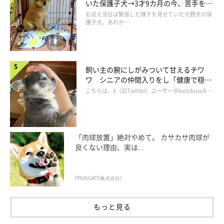
いた保護子犬→3才9カ月の今、苦手を克
服し頼もしいコに成長！
お迎え当日は緊張した様子を見せていた元野犬の保
護子犬。あれか …
飼い主の腕にしがみついて甘えるチワ
ワ シニアの仲間入りをし「健康で穏や
かな暮らしが続いてほしい」と願う
こちらは、X（旧Twitter）ユーザー＠kotubusuk …
「肉球放置」絶対やめて。 カサカサ肉球が
良くない理由、実は...
@hanahana.1202
PR(AIGATE株式会社)
動いてしまう！！！
もっと見る