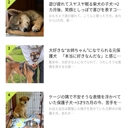
「このときは無我夢中で水たまりを掘り返していました。楽しん
遊び疲れてスヤスヤ眠る柴犬の子犬→2
でいたようで、ヒカルはとっても満足げな顔をしていました」
カ月後、笑顔としっぽで喜びを表すコに
成長！
おもちゃで遊び疲れて、こてんと眠った子犬。あれ
から2カ月、表 …
そしてフォロワーから
「泥棒だ！かわいい！」「お家に入れてく
れるだろうか」
などの反応をもらうと、
「警察を呼ばないと～」
「（このままでは）入れません」
などと返事をしてコメント欄は
大盛り上がりするのでした。
大好きな“お姉ちゃん”になでられる元保
護犬 「本当に好きなんだな」と感じる
表情にほっこり
散歩中、大好きな人になでられて、うれしそうな表
飼い主さん：
情を見せる元保 …
「みなさんに楽しんで笑ってもらえたみたいで、私もとても楽し
くなりました。そして妻に写真を送ったら相当びっくりしていま
したが、大笑いしていました」
ケージの隅で不安そうな表情を浮かべて
いた保護子犬→3才9カ月の今、苦手を克
服し頼もしいコに成長！
お迎え当日は緊張した様子を見せていた元野犬の保
護子犬。あれか …