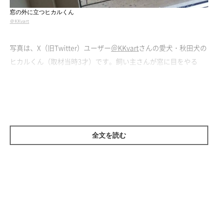
窓の外に立つヒカルくん
＠KKvart
写真は、X（旧Twitter）ユーザー
＠KKvart
さんの愛犬・秋田犬の
ヒカルくん（取材当時3才）です。飼い主さんが窓に目をやる
と、
「家のなかに入りたい」
といわんばかりにヒカルくんが立っ
ていました。
でも、その顔を見ると、”泥棒ひげ”のような黒くて丸い泥がつい
ています。
「こんなことになってしまった経験のある人はいます
全文を読む
か」
と嘆く飼い主さんに、詳しい状況をお聞きします。
雨上がりの庭は要注意！