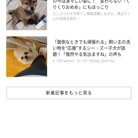
の今は凛々しい姿に！ 変わらない「く
撃を受けても、いつもやり返さない優しいコです。庭に出すと走
りくりおめめ」にもほっこり
り回って、ほかの秋田犬たちと楽しく遊んでいます。このコはい
久しぶりの子犬育てに悪戦苦闘しながら、慎之介く
んの成長を見守 …
つも一緒にいるので、私にとっては子どものような存在です。優
しくて楽しいコです」
「面倒なときでも頑張れる」飼い主の洗
同居する犬たちのなかで、ムードメーカー的な存在のヒカルく
い物を“応援”するシー・ズー子犬が話
題！「俄然やる気出ますね」の声も
ん。その楽しい性格で、今回は飼い主さんとフォロワーを笑わせ
X（旧Twitter）ユーザー＠Olaf_ShihThu
てくれました！
写真提供・取材協力／
＠KKvart
さん／X（旧Twitter）
※この記事は投稿者さまにご了承をいただいたうえで制作してい
新着記事をもっと見る
ます。
取材・文／小崎華