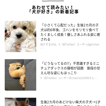
あわせて読みたい！
「犬が好き」の新着記事
「小さくて心配だった」生後2カ月の子
犬は約6年後、ゴハンをモリモリ食べて
たくましく成長！優しさあふれる姿に癒
される
紹介するのは、X（旧Twitter）ユーザー@ginchan
…
眠っているヒカルくん
「どうなってるの!?」不思議すぎるミニ
＠KKvart
チュアダックスの寝相が話題 普段の甘
えん坊な姿にもほっこり
ヒカルくんには同居する犬がいます。
X（旧Twitter）ユーザー＠chacha210309さん …
飼い主さん：
「自宅には9頭（男のコ4頭、女のコ5頭）の秋田犬がいますが、
生後2カ月のあどけない柴犬の子犬→1才
そのなかでヒカルは楽しい性格を発揮しています。女のコから攻