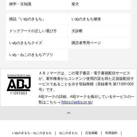
雑学・豆知識
柴犬
雑誌『いぬのきもち』
いぬのきもち健保
ドッグフードの正しい選び方
犬診断
いぬのきもちクイズ
購読者専用ページ
いぬ・ねこのきもちアプリ
ＡＢＪマークは、この電子書店・電子書籍配信サービス
が、著作権者からコンテンツ使用許諾を得た正規版配信サ
ービスであることを示す登録商標（登録番号 第11091003
号）です。
ABJマークの詳細、ABJマークを掲示しているサービスの一
覧はこちら→
https://aebs.or.jp/
いぬのきもち・ねこのきもち
ねこのきもち
広告掲載
利用規約