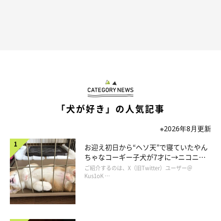
「犬が好き」の人気記事
※2026年8月更新
オスワリするヒカルくん
＠KKvart
お迎え初日から“ヘソ天”で寝ていたやん
ちゃなコーギー子犬が7才に→ニコニ
コ“コーギースマイル”が魅力のコに成
飼い主さんによれば、ヒカルくんは水たまりを掘ることに没頭し
ご紹介するのは、X（旧Twitter）ユーザー＠
長！
Kus1oK …
ていたそうです。
飼い主さん：