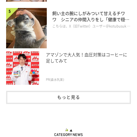
飼い主の腕にしがみついて甘えるチワ
ワ シニアの仲間入りをし「健康で穏や
かな暮らしが続いてほしい」と願う
こちらは、X（旧Twitter）ユーザー＠kotubusuk …
アマゾンで大人気！血圧対策はコーヒーに
足してみて
PR(森永乳業)
ヒカルくんは優しくて楽しい性格
もっと見る