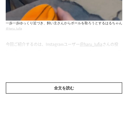
一歩一歩ゆっくり近づき、飼い主さんからボールを取ろうとするはるちゃん
＠haru_lufia
今回ご紹介するのは、Instagramユーザー
＠haru_lufia
さんの投
稿。飼い主さんが寝たふりをしながらボールを持っていると、愛
犬のミニチュア・シュナウザー、
はるちゃん（投稿時6才）
がこ
っそり近づいてきました。はるちゃんは飼い主さんが寝ていると
思っているようで、飼い主さんが持っているボールがほしくて、
起こさないよう様子をうかがいながら取りに来たよう。
全文を読む
そして飼い主さんに近づくほど次第に動きが慎重になり……、最
後は念願のボールをゲットすることができたようです！
思わず笑顔になってしまうはるちゃんの行動に、Instagramユー