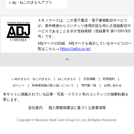
いぬ・ねこのきもちアプリ
ＡＢＪマークは、この電子書店・電子書籍配信サービス
が、著作権者からコンテンツ使用許諾を得た正規版配信サ
ービスであることを示す登録商標（登録番号 第11091003
号）です。
ABJマークの詳細、ABJマークを掲示しているサービスの一
覧はこちら→
https://aebs.or.jp/
いぬのきもち・ねこのきもち
ねこのきもち
広告掲載
利用規約
ポリシー
利用者情報の取り扱いについて
専門家一覧
お問い合わせ
本サイトに掲載されている記事・写真・イラスト等のコンテンツの無断転載を
禁じます。
会社案内
個人情報保護法に基づく公表事項等
Copyright © Benesse Style Care Group Co.,Ltd. All Rights Reserved.