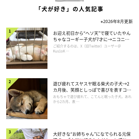
た。この行動は普段からよくします！」
「犬が好き」の人気記事
抜き足差し足でゆっくりと近づき、飼い主さんが起きないか確認
※2026年8月更新
しながらこっそりボールをゲットしたはるちゃん。飼い主さんは
お迎え初日から“ヘソ天”で寝ていたやん
このときのはるちゃんの心境について、「一緒に遊んでいる途中
ちゃなコーギー子犬が7才に→ニコニ
コ“コーギースマイル”が魅力のコに成
で私が寝ていることに気がつき、今なら手からボールを取れる！
ご紹介するのは、X（旧Twitter）ユーザー＠
長！
Kus1oK …
と思って作戦を決行したのでは」と分析していました。
遊び疲れてスヤスヤ眠る柴犬の子犬→2
カ月後、笑顔としっぽで喜びを表すコに
成長！
おもちゃで遊び疲れて、こてんと眠った子犬。あれ
から2カ月、表 …
大好きな“お姉ちゃん”になでられる元保