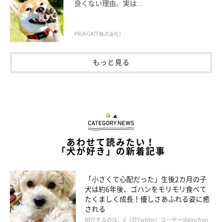
良くない理由、実は...
PR(AIGATE株式会社)
もっと見る
ボール遊びが大好きなはるちゃん
＠haru_lufia
あわせて読みたい！
愛らしいはるちゃんの普段の様子についても、詳しく聞いてみま
「犬が好き」の新着記事
した！
「小さくて心配だった」生後2カ月の子
犬は約6年後、ゴハンをモリモリ食べて
飼い主さん：
たくましく成長！優しさあふれる姿に癒
「普段は静かでおとなしいですが、遊ぶとガラッと変わって大は
される
しゃぎします。運動が大好きで、気が済むまでボール投げをしな
紹介するのは、X（旧Twitter）ユーザー@ginchan