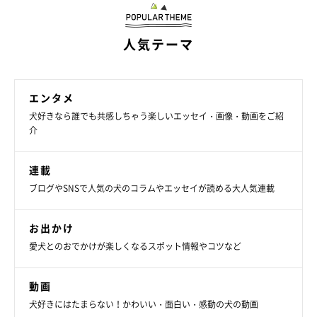
人気テーマ
>（獣医師が解説）「寝たふりをした」飼い主さんを起こさない
ようボールを取りに行くミニシュナ 行動の心理は？
エンタメ
写真提供・取材協力／
＠haru_lufia
さん／Instagram
犬好きなら誰でも共感しちゃう楽しいエッセイ・画像・動画をご紹
※この記事は投稿者さまにご了承をいただいたうえで制作してい
介
ます。
取材・文／宮田あゆみ
連載
ブログやSNSで人気の犬のコラムやエッセイが読める大人気連載
お出かけ
愛犬とのおでかけが楽しくなるスポット情報やコツなど
動画
犬好きにはたまらない！かわいい・面白い・感動の犬の動画