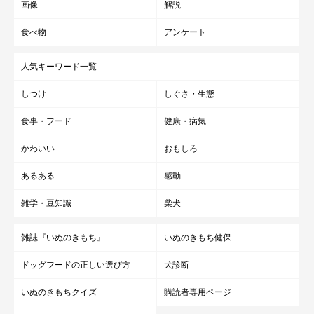
画像
解説
食べ物
アンケート
人気キーワード一覧
しつけ
しぐさ・生態
食事・フード
健康・病気
かわいい
おもしろ
あるある
感動
雑学・豆知識
柴犬
雑誌『いぬのきもち』
いぬのきもち健保
ドッグフードの正しい選び方
犬診断
いぬのきもちクイズ
購読者専用ページ