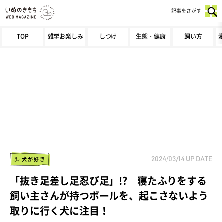
記事をさがす
TOP
雑学お楽しみ
しつけ
生態・健康
飼い方
犬が好き
2024/03/14
UP DATE
「抜き足差し足忍び足」!? 寝たふりをする
飼い主さんが持つボールを、起こさないよう
取りに行く犬に注目！