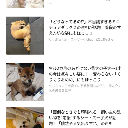
…
いとお散歩から帰ってくれません。食いしん坊なところもあり、
いつも私がご飯を食べているときは、横か真下で待ち構えていま
「どうなってるの!?」不思議すぎるミニ
す」
チュアダックスの寝相が話題 普段の甘
えん坊な姿にもほっこり
ボール遊びが好きだというはるちゃん。今回の動画でも、飼い主
X（旧Twitter）ユーザー＠chacha210309さん …
さんが持っていたボールがどうしてもほしかったのかもしれませ
んね。
生後2カ月のあどけない柴犬の子犬→1才
の今は凛々しい姿に！ 変わらない「く
りくりおめめ」にもほっこり
久しぶりの子犬育てに悪戦苦闘しながら、慎之介く
んの成長を見守 …
「面倒なときでも頑張れる」飼い主の洗
い物を“応援”するシー・ズー子犬が話
題！「俄然やる気出ますね」の声も