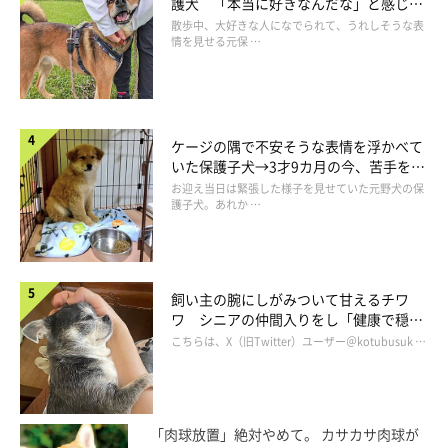
護犬 「本当に好きなんだな」と感じる
表情にほっこり
散歩中、大好きな人になでられて、うれしそうな表
情を見せる元保 …
はるちゃんについて、もっと詳しく知りた
ケージの隅で不安そうな表情を浮かべて
い！
いた保護子犬→3才9カ月の今、苦手を克
服し頼もしいコに成長！
お迎え当日は緊張した様子を見せていた元野犬の保
護子犬。あれか …
飼い主の腕にしがみついて甘えるチワ
ワ シニアの仲間入りをし「健康で穏や
かな暮らしが続いてほしい」と願う
こちらは、X（旧Twitter）ユーザー＠kotubusuk …
「肉球放置」絶対やめて。 カサカサ肉球が