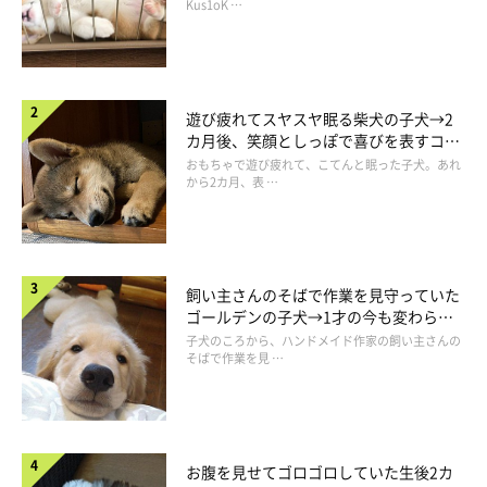
長！
Kus1oK …
んだね……｣
という反応があったのだとか。多くの人にとって
は、ビックリする変化だったようです。
飼い主さんによると、ちろるちゃんはふだんとシャンプーしてい
遊び疲れてスヤスヤ眠る柴犬の子犬→2
るときでは、見た目のほかにも変化するところがあるそうです。
カ月後、笑顔としっぽで喜びを表すコに
成長！
おもちゃで遊び疲れて、こてんと眠った子犬。あれ
から2カ月、表 …
飼い主さん：
「表情が豊かなので喜怒哀楽がすぐわかります。
シャワーを浴び
ると顔に気持ちがあらわれ、体に落ち込んだような雰囲気が出ま
す
」
飼い主さんのそばで作業を見守っていた
ゴールデンの子犬→1才の今も変わらな
い“見守り隊”の姿にほっこり
シャンプーに対するちろるちゃんの気持ちもあって、より別犬っ
子犬のころから、ハンドメイド作家の飼い主さんの
そばで作業を見 …
ぽく見えたのかも！？
お腹を見せてゴロゴロしていた生後2カ