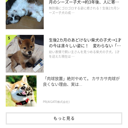
月のシーズー子犬→約3年後、人に寄り
添う優しいコに成長した姿にほっこり
無防備にゴロゴロする姿に癒される！生後2カ月シ
ーズー子犬の成 …
生後2カ月のあどけない柴犬の子犬→1才
の今は凛々しい姿に！ 変わらない「く
りくりおめめ」にもほっこり
幼い表情で飼い主さんを見つめる柴犬の子犬。1才
を迎えた現在は …
「肉球放置」絶対やめて。 カサカサ肉球が
良くない理由、実は...
「おもしろいちろるちゃんが好き」
PR(AIGATE株式会社)
もっと見る