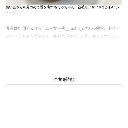
飼い主さんを見つめて舌を出すちろるちゃん、被毛がフサフサでかわいい
＠__mohu_c
写真はX（旧Twitter）ユーザー
＠__mohu_c
さんの愛犬、トイ・
プードルのちろるちゃん（取材当時8才）です。長くてボリュー
ムのある被毛が特徴的。コロンと丸っこいフォルムからガッシリ
した体が想像されますが、シャンプーするために飼い主さんが体
にお湯をかけると……
全文を読む