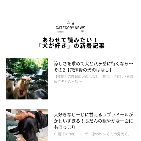
あわせて読みたい！
「犬が好き」の新着記事
涼しさを求めて犬と八ヶ岳に行くなら〜
その2【穴澤賢の犬のはなし】
【連載】穴澤賢の犬のはなし 前回、『涼しさを求
めて犬と八ヶ岳 …
別の日の様子、床に置かれたクッションに座るちろるちゃん
＠__mohu_c
大好きなじーじに甘えるラブラドールが
かわいすぎる！ふだんの穏やかな一面に
飼い主さんによるとちろるちゃんはマイペースで、ユニークな動
もほっこり
きをすることがあるのだとか。そして、少しばかり気難しい性格
X（旧Twitter）ユーザー＠sbrsitmさんの愛犬で、
…