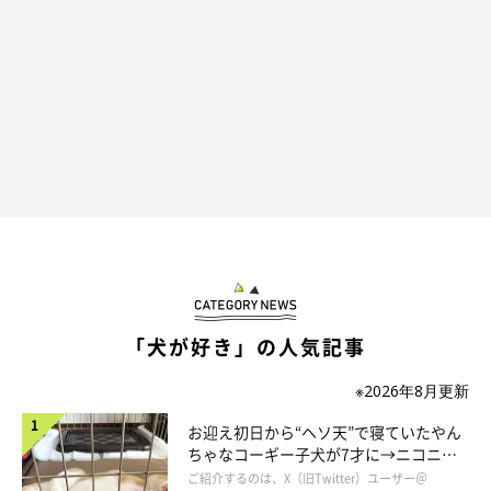
別の日の様子、椅子の上に座るちろるちゃん
「犬が好き」の人気記事
＠__mohu_c
※2026年8月更新
もちろん、ふだんとシャンプーをしているときの変化に衝撃を受
お迎え初日から“ヘソ天”で寝ていたやん
けたのは飼い主さんだけではありませんでした。この投稿を見た
ちゃなコーギー子犬が7才に→ニコニ
周囲の人からも、
｢同一の犬じゃないみたい｣｢やっぱり犬だった
コ“コーギースマイル”が魅力のコに成
ご紹介するのは、X（旧Twitter）ユーザー＠