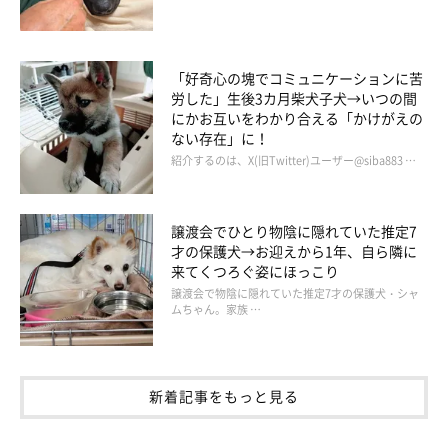
をしているそうです。
飼い主さん：
「好奇心の塊でコミュニケーションに苦
「自分の飲み水は、新鮮なものを要求してきます。入れてから少
労した」生後3カ月柴犬子犬→いつの間
し時間が経ったお水は飲みません。
にかお互いをわかり合える「かけがえの
ない存在」に！
その要求の方法が独特で、変な動きをしてアピールしてくるの
紹介するのは、X(旧Twitter)ユーザー@siba883 …
で、すごくおもしろいです
」
譲渡会でひとり物陰に隠れていた推定7
飼い主さんにとっては、ちろるちゃんの見た目と行動のすべてが
才の保護犬→お迎えから1年、自ら隣に
愛おしくてたまらないことがわかりました。
来てくつろぐ姿にほっこり
譲渡会で物陰に隠れていた推定7才の保護犬・シャ
ムちゃん。家族 …
写真提供・取材協力／
＠__mohu_c
さん／X（旧Twitter）
※この記事は投稿者さまにご了承をいただいたうえで制作してい
ます。
新着記事をもっと見る
取材・文／小崎華