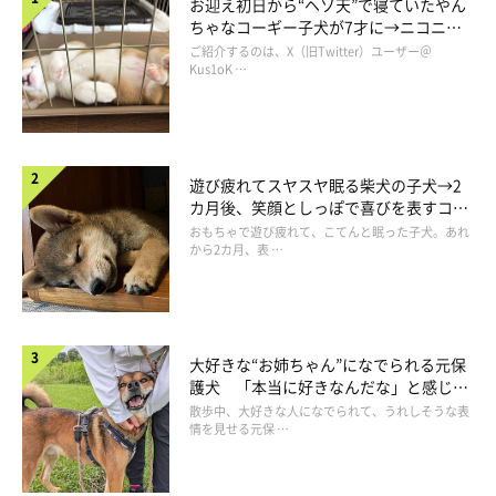
お迎え初日から“ヘソ天”で寝ていたやん
ちゃなコーギー子犬が7才に→ニコニ
コ“コーギースマイル”が魅力のコに成
ご紹介するのは、X（旧Twitter）ユーザー＠
長！
Kus1oK …
遊び疲れてスヤスヤ眠る柴犬の子犬→2
カ月後、笑顔としっぽで喜びを表すコに
成長！
おもちゃで遊び疲れて、こてんと眠った子犬。あれ
から2カ月、表 …
緊張のせいか「無」な表情のタロさん
大好きな“お姉ちゃん”になでられる元保
護犬 「本当に好きなんだな」と感じる
表情にほっこり
散歩中、大好きな人になでられて、うれしそうな表
情を見せる元保 …