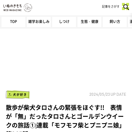
記事をさがす
TOP
雑学お楽しみ
しつけ
生態・健康
飼い方
犬が好き
2024/05/23
UP DATE
散歩が柴犬タロさんの緊張をほぐす!! 表情
が「無」だったタロさんとゴールデンウイー
クの旅話①|連載「モフモフ柴とプニプニ娘」