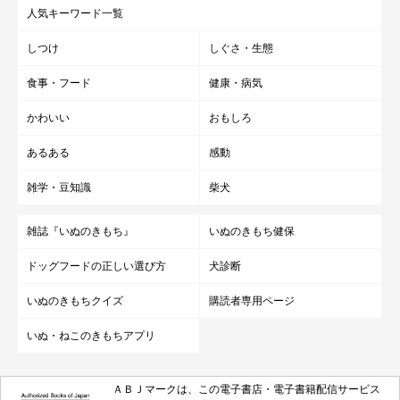
人気キーワード一覧
しつけ
しぐさ・生態
食事・フード
健康・病気
かわいい
おもしろ
あるある
感動
雑学・豆知識
柴犬
雑誌『いぬのきもち』
いぬのきもち健保
ドッグフードの正しい選び方
犬診断
いぬのきもちクイズ
購読者専用ページ
いぬ・ねこのきもちアプリ
ＡＢＪマークは、この電子書店・電子書籍配信サービス