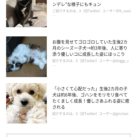
ンデレ”な様子にもキュン
ご紹介するのは、X（旧Twitter）ユーザー＠N_oooi
…
お腹を見せてゴロゴロしていた生後2カ
月のシーズー子犬→約3年後、人に寄り
添う優しいコに成長した姿にほっこり
紹介するのは、X（旧Twitter）ユーザー@doggy_c
…
散歩の後は緊張もほぐれたのか、戻ったキャンピングカーでいつ
も通りの様子でくつろいでいました。
「小さくて心配だった」生後2カ月の子
犬は約6年後、ゴハンをモリモリ食べて
たくましく成長！優しさあふれる姿に癒
される
紹介するのは、X（旧Twitter）ユーザー@ginchan
…