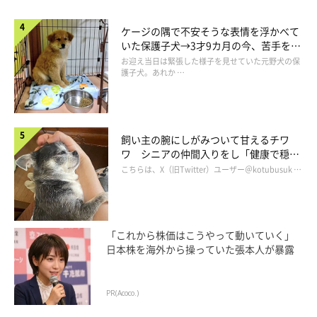
ケージの隅で不安そうな表情を浮かべて
いた保護子犬→3才9カ月の今、苦手を克
服し頼もしいコに成長！
お迎え当日は緊張した様子を見せていた元野犬の保
護子犬。あれか …
飼い主の腕にしがみついて甘えるチワ
ワ シニアの仲間入りをし「健康で穏や
この先どうなるのかと不安に感じ始めた頃、休憩のためタロさん
かな暮らしが続いてほしい」と願う
こちらは、X（旧Twitter）ユーザー＠kotubusuk …
を散歩へ連れて行きました。
するとニコニコのタロさん！どうやら散歩に出たかったようで
す。
「これから株価はこうやって動いていく」
日本株を海外から操っていた張本人が暴露
PR(Acoco.)