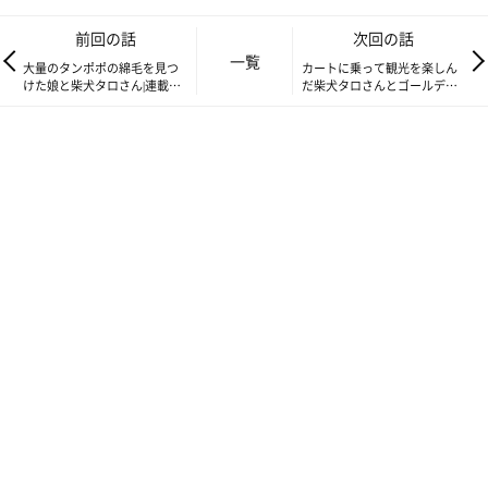
前回の話
次回の話
一覧
大量のタンポポの綿毛を見つ
カートに乗って観光を楽しん
けた娘と柴犬タロさん|連載
だ柴犬タロさんとゴールデン
「モフモフ柴とプニプニ娘」
ウイークの旅話②|連載「モフ
第264話
モフ柴とプニプニ娘」第266
話
タロさんも乗れるキャンピングカーを借りました