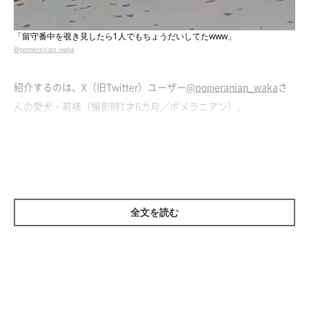
「留守番中を覗き見したら1人でもちょうだいしてたwww」
@pomeranian_waka
紹介するのは、X（旧Twitter）ユーザー
@pomeranian_waka
さ
んの愛犬・若様（撮影時1才6カ月／ポメラニアン）。
こちらの動画は、出社した飼い主さんが、昼休みにペットカメラ
の映像を確認したときのもの。そこには、おもちゃを前にして前
足をひょいひょい動かし、ひとりで
「ちょうだいポーズ」
をして
いる若様の姿が映っていました。
全文を読む
若様は普段の留守番では寝ていることが多く、ひとり遊びをする
ことはあまりないといいます。そのため、ひとり遊びをしながら
ちょうだいポーズをする若様に、飼い主さんは驚いたそうです。