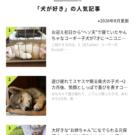
「犬が好き」の人気記事
※2026年8月更新
お迎え初日から“ヘソ天”で寝ていたやん
ちゃなコーギー子犬が7才に→ニコニ
コ“コーギースマイル”が魅力のコに成
ご紹介するのは、X（旧Twitter）ユーザー＠
長！
Kus1oK …
若様はどんなコ？
遊び疲れてスヤスヤ眠る柴犬の子犬→2
カ月後、笑顔としっぽで喜びを表すコに
成長！
おもちゃで遊び疲れて、こてんと眠った子犬。あれ
から2カ月、表 …
大好きな“お姉ちゃん”になでられる元保