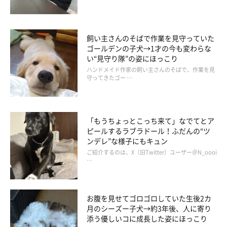
@pomeranian_waka
散歩中に笑顔で見上げてくれるときや、スキンシップ・おやつ・
飼い主さんのそばで作業を見守っていた
おもちゃで遊ぶときなどにしっぽを振ってくれるとき、おもちゃ
ゴールデンの子犬→1才の今も変わらな
い“見守り隊”の姿にほっこり
で元気いっぱい遊んだ後にくっついて寝てくれるときなど、若様
ハンドメイド作家の飼い主さんのそばで、作業を見
との暮らしは「癒しがたくさんある」と話す飼い主さん。
守ってきたゴー …
「相棒のような存在」
だという若様への思いを聞きました。
「もうちょっとこっち来て」なでてとア
ピールするラブラドール！ふだんの“ツ
飼い主さん：
ンデレ”な様子にもキュン
「若様は、私の生活の中でとても大きな存在です。若様といろん
ご紹介するのは、X（旧Twitter）ユーザー＠N_oooi
なところにたくさんお出かけしてきたので、これからもたくさん
…
いろんな経験をしていきたいと思います」
お腹を見せてゴロゴロしていた生後2カ
月のシーズー子犬→約3年後、人に寄り
関連記事:
「魚の骨が喉に刺さった飼い主を心配して様子
添う優しいコに成長した姿にほっこり