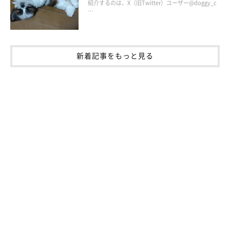
を確認しにきた」ポメラニアン 「優しく健気
紹介するのは、X（旧Twitter）ユーザー@doggy_c
…
な姿」が愛おしい
じーっとこちらを見つめているのは、X（旧Twitter）ユーザー
@pomeranian_wakaさんの愛犬・若様（撮影時2才／ポメラニア
ン）。なんだか心配そうな表情をしているようにも見えますが、一
体どうしたのでしょうか。飼い主さんに話を聞くと、若様の行動の
理由にキュンとしてしまうんです。
写真提供・取材協力／
@pomeranian_waka
さん／X（旧
新着記事をもっと見る
Twitter）
取材・文／二宮ねこむ
※この記事は投稿者さまに取材し、了承の上制作したものです。
2024年6月時点の情報であり、現在と異なる場合があります。