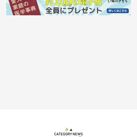
「おもちゃにおやつを詰めて仕事に出かけたので、
『取り出した
いけれどなかなか取れないもどかしさを、ちょうだいポーズで表
現したのかな？』
と思います。でも、もしちょうだいの練習だっ
たとしたら、かわいいなと思います」
留守番中を覗き見したら1人でもちょうだいしてたwww
#ポメ
ラニアン
pic.twitter.com/0UpLAynllP
— ポメラニアンの若様 (@pomeranian_waka)
June 4, 2024