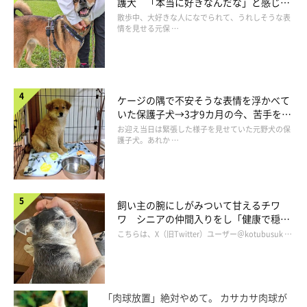
護犬 「本当に好きなんだな」と感じる
表情にほっこり
散歩中、大好きな人になでられて、うれしそうな表
情を見せる元保 …
ケージの隅で不安そうな表情を浮かべて
いた保護子犬→3才9カ月の今、苦手を克
服し頼もしいコに成長！
お迎え当日は緊張した様子を見せていた元野犬の保
護子犬。あれか …
飼い主の腕にしがみついて甘えるチワ
カメラを見つめて決めポーズの若様
ワ シニアの仲間入りをし「健康で穏や
@pomeranian_waka
かな暮らしが続いてほしい」と願う
こちらは、X（旧Twitter）ユーザー＠kotubusuk …
若様は元気いっぱいでやんちゃな性格で、周囲の人からは
「いつ
も笑顔だね」
と言われるそう。人もほかの犬のことも大好きで、
とくに好きな犬相手には道端や公園でも自分からゴロンと寝転が
「肉球放置」絶対やめて。 カサカサ肉球が