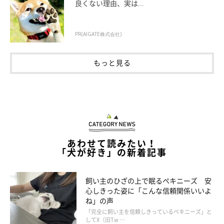
良くない理由、実は...
ってお腹を見せるのだとか。
公園で会う人からは
「世渡り上手」
と言われているそうです。
PR(AIGATE株式会社)
もっと見る
あわせて読みたい！
「犬が好き」の新着記事
飼い主のひざの上で眠るペキニーズ 安
心しきった姿に「こんな信頼関係いいよ
ね」の声
「完全に飼い主を信頼しきっているペキニーズ」と
笑顔がキュートな若様
してX（旧Tw …