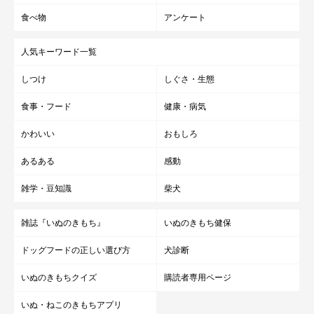
食べ物
アンケート
人気キーワード一覧
しつけ
しぐさ・生態
食事・フード
健康・病気
かわいい
おもしろ
あるある
感動
雑学・豆知識
柴犬
雑誌『いぬのきもち』
いぬのきもち健保
ドッグフードの正しい選び方
犬診断
いぬのきもちクイズ
購読者専用ページ
いぬ・ねこのきもちアプリ