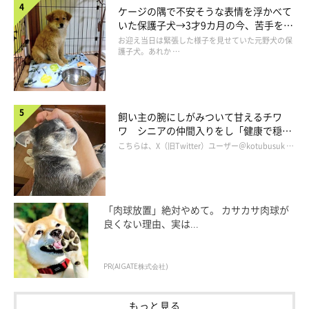
ケージの隅で不安そうな表情を浮かべて
いた保護子犬→3才9カ月の今、苦手を克
服し頼もしいコに成長！
お迎え当日は緊張した様子を見せていた元野犬の保
護子犬。あれか …
コッペパンちゃんはどんなコに成長した？
飼い主の腕にしがみついて甘えるチワ
ワ シニアの仲間入りをし「健康で穏や
かな暮らしが続いてほしい」と願う
こちらは、X（旧Twitter）ユーザー＠kotubusuk …
「肉球放置」絶対やめて。 カサカサ肉球が
良くない理由、実は...
PR(AIGATE株式会社)
もっと見る