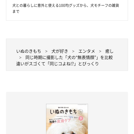
したばかりの頃に撮影した愛犬・しらたまちゃん（取材時9才／柴
犬との暮らしに意外と使える100均グッズから、犬モチーフの雑貨
犬）の姿が映っています。お迎え当時のことや成長したしらたまち
写真提供・取材協力／
@cuteshiratama
さん／X（旧Twitter）
まで
ゃんについて、飼い主さんに話を聞きました。
取材・文／雨宮カイ
※この記事は投稿者さまに取材し、了承の上制作したものです。
2024年10月時点の情報であり、現在と異なる場合があります。
いぬのきもち
犬が好き
エンタメ
癒し
同じ時期に撮影した「犬の“無表情顔”」を比較
違いがスゴくて「同じコよね!?」とびっくり