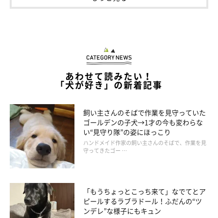
《写真左から》先住犬・しらたまちゃん（取材時9才／柴犬）、コッペパン
ちゃん
@cuteshiratama
取材時、コッペパンちゃんは1才になりました。先住犬・しらた
まちゃんと日々競い合っているからか、
「負けん気が強いコ」
に
あわせて読みたい！
成長したとのこと。遊びの最中にも諦めない姿がよく見られると
「犬が好き」の新着記事
いい、飼い主さんは感心しているのだとか。
飼い主さんのそばで作業を見守っていた
そんなコッペパンちゃんは、顔は幼さを残しつつも体は日々成長
ゴールデンの子犬→1才の今も変わらな
しているそうで、
「体高は先住犬のしらたまとほぼ同じになっ
い“見守り隊”の姿にほっこり
ハンドメイド作家の飼い主さんのそばで、作業を見
た」
といいます。
守ってきたゴー …
「もうちょっとこっち来て」なでてとア
ピールするラブラドール！ふだんの“ツ
ンデレ”な様子にもキュン