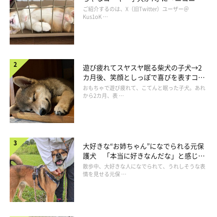
らしく、ウンチ中の写真はシュッとしていておとなびた印象を受
コ“コーギースマイル”が魅力のコに成
ご紹介するのは、X（旧Twitter）ユーザー＠
長！
Kus1oK …
けました。
同じような“無表情顔”なのに、
『違うコのようでおもしろいな』
と。あらためて
『同じコよね!?』
という感じでしたね（笑）」
遊び疲れてスヤスヤ眠る柴犬の子犬→2
カ月後、笑顔としっぽで喜びを表すコに
成長！
おもちゃで遊び疲れて、こてんと眠った子犬。あれ
から2カ月、表 …
大好きな“お姉ちゃん”になでられる元保
護犬 「本当に好きなんだな」と感じる
表情にほっこり
散歩中、大好きな人になでられて、うれしそうな表
情を見せる元保 …