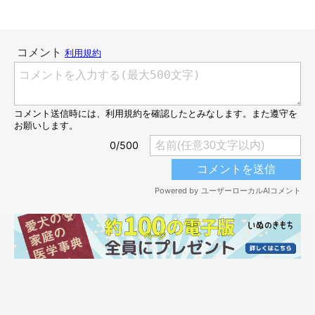
顔がシュッとしてる！
@cuteshiratama
2枚目の写真は、コッペパンちゃんがウンチをしていたときのも
の。少し離れた距離から
「踏ん張っていたときの顔」
を撮影した
ようです。真顔で真剣な様子が伝わってくる写真ですね。
1枚目のまるっとした顔と比べると、この写真は
顔が全体的にシ
ュッとしている
印象です。