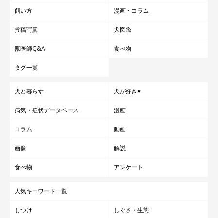
飼い方
漫画・コラム
投稿写真
犬図鑑
獣医師Q&A
食べ物
タグ一覧
犬と暮らす
犬が好き♥
病気・症状データベース
漫画
コラム
動画
画像
解説
食べ物
アンケート
人気キーワード一覧
しつけ
しぐさ・生態