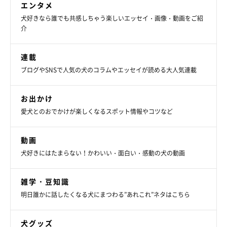
エンタメ
犬好きなら誰でも共感しちゃう楽しいエッセイ・画像・動画をご紹
ニコニコ笑顔が可愛らしい♪
介
@cuteshiratama
連載
2頭の愛犬と過ごす日々について、
「時間はあっという間に過ぎ
ブログやSNSで人気の犬のコラムやエッセイが読める大人気連載
てしまうので、今あるこの瞬間を大事にしたいし、これから過ご
す時間も大事にしていきたいと考えています」
と話す飼い主さ
お出かけ
ん。
愛犬とのおでかけが楽しくなるスポット情報やコツなど
これからもコッペパンちゃんたちと一緒に、楽しい毎日を過ごし
動画
ていってほしいですね！
犬好きにはたまらない！かわいい・面白い・感動の犬の動画
関連記事:
雑学・豆知識
「垂れ耳」が可愛くて元気いっぱいな子犬と家
明日誰かに話したくなる犬にまつわる”あれこれ”ネタはこちら
族に！ 9年の月日を共にし、新たな「可愛い」
の発見も
紹介するのは、X（旧Twitter）ユーザー@cuteshiratamaさんが
「しらたまのアルバム見返すとあれもこれも可愛い しかしこの姿
犬グッズ
の時は一瞬で過ぎ去った」と投稿していた動画。そこには、お迎え