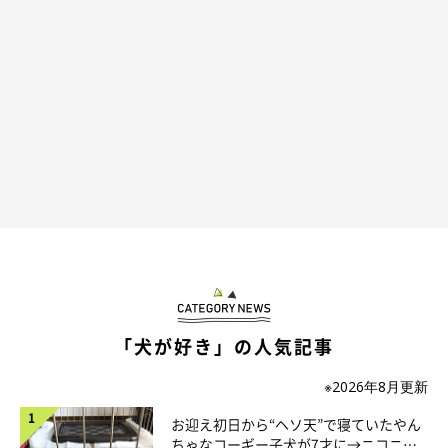
「同一犬物です」
@cuteshiratama
コッペパンちゃんの顔の変化がよくわかる2枚の写真を、Xに投稿
していた飼い主さん。写真を比較して、あらためてどのようなこ
「犬が好き」の人気記事
とを思ったのでしょうか。
※2026年8月更新
飼い主さん：
お迎え初日から“ヘソ天”で寝ていたやん
「同じ月齢のころに撮ったものですが、寝起きの写真は横長で愛
ちゃなコーギー子犬が7才に→ニコニ