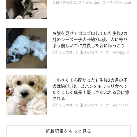
ご紹介するのは、X（旧Twitter）ユーザー＠N_oooi
…
お腹を見せてゴロゴロしていた生後2カ
月のシーズー子犬→約3年後、人に寄り
添う優しいコに成長した姿にほっこり
紹介するのは、X（旧Twitter）ユーザー@doggy_c
…
「小さくて心配だった」生後2カ月の子
犬は約6年後、ゴハンをモリモリ食べて
たくましく成長！優しさあふれる姿に癒
される
紹介するのは、X（旧Twitter）ユーザー@ginchan
…
“こんがり”とした茶色のボディが魅力！
@cuteshiratama
新着記事をもっと見る