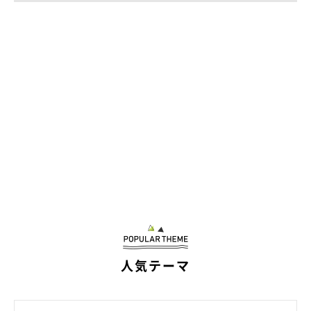
また、「コッペパン」という名前に相応しい、
“こんがり”とした
茶色のボディが魅力なコ
に成長したそうです。
飼い主さん：
「たまに、毛の流れなどの影響で
『焼きムラ』
のようになってい
たりも（笑） しっぽの先が黒いところも可愛くて、愛らしくて
ナデナデしまくっています！」
人気テーマ