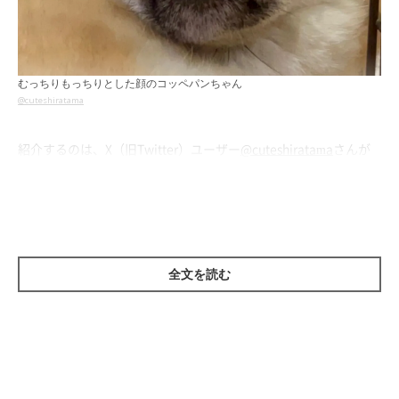
むっちりもっちりとした顔のコッペパンちゃん
@cuteshiratama
紹介するのは、X（旧Twitter）ユーザー
@cuteshiratama
さんが
「同一犬物です」
と投稿していた、愛犬・コッペパンちゃん（撮
影時、生後8カ月／柴犬）の2枚の写真。
1枚目は、ケージの中で寝ていたコッペパンちゃんの
「寝起きの
顔」
をおさめたものだそう。むっちりもっちりとした顔が可愛ら
全文を読む
しいですね！
そんなコッペパンちゃんの「同じ時期に撮影した別の写真」を見
てみると……違いにびっくりするんです。