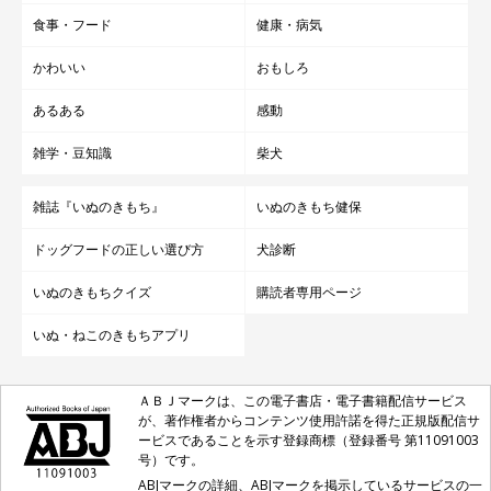
食事・フード
健康・病気
かわいい
おもしろ
あるある
感動
雑学・豆知識
柴犬
雑誌『いぬのきもち』
いぬのきもち健保
ドッグフードの正しい選び方
犬診断
いぬのきもちクイズ
購読者専用ページ
いぬ・ねこのきもちアプリ
ＡＢＪマークは、この電子書店・電子書籍配信サービス
が、著作権者からコンテンツ使用許諾を得た正規版配信サ
ービスであることを示す登録商標（登録番号 第11091003
号）です。
ABJマークの詳細、ABJマークを掲示しているサービスの一