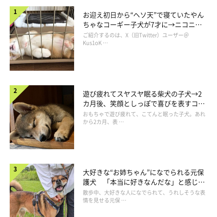
お迎え初日から“ヘソ天”で寝ていたやん
ちゃなコーギー子犬が7才に→ニコニ
コ“コーギースマイル”が魅力のコに成
ご紹介するのは、X（旧Twitter）ユーザー＠
長！
Kus1oK …
甘えん坊なところが可愛らしい！
遊び疲れてスヤスヤ眠る柴犬の子犬→2
カ月後、笑顔としっぽで喜びを表すコに
成長！
おもちゃで遊び疲れて、こてんと眠った子犬。あれ
から2カ月、表 …
大好きな“お姉ちゃん”になでられる元保
護犬 「本当に好きなんだな」と感じる
表情にほっこり
散歩中、大好きな人になでられて、うれしそうな表
情を見せる元保 …