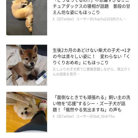
関連記事:
チュアダックスの寝相が話題 普段の甘
普段はまったくしっぽを振らないポメラニアン
えん坊な姿にもほっこり
が、寝ているときにフリフリ！ ペットカメラ
X（旧Twitter）ユーザー＠chacha210309さん …
が捉えた貴重な瞬間にキュン
紹介するのは、X（旧Twitter）ユーザー@WolfSableLeo926さんが
投稿していた動画。ペットカメラで撮影した愛犬・レオくん（撮影
時2才／ポメラニアン）が映っています。布団の上でぐっすりと眠
っている様子のレオくん。飼い主さんに話を聞くと、たまたまペッ
トカメラの録画履歴を確認していたところ、夜中に動体検知されて
関連記事:
いたものを発見したのだそう。録画した動画を確認したところ、レ
生後2カ月のあどけない柴犬の子犬→1才
散歩中、「車！」の言葉に反応し道の端に自ら
オくんの愛らしい姿がおさめられていたといいます。
の今は凛々しい姿に！ 変わらない「く
移動する犬 飼い主に向ける「ドヤ顔」が可愛
りくりおめめ」にもほっこり
すぎた！
X（旧Twitter）ユーザー@WolfSableLeo926さんの愛犬・レオくん
は、飼い主さんが教えるワザをあっという間に吸収。散歩中に
久しぶりの子犬育てに悪戦苦闘しながら、慎之介く
「車！」と言われて、道の端に避けていくのでした。天才で愛嬌い
んの成長を見守 …
っぱいのレオくんの撮影当時の様子について、飼い主さんに詳しい
お話をうかがいました。
写真提供・取材協力／
@WolfSableLeo926
さん／X（旧Twitter）
取材・文／雨宮カイ
「面倒なときでも頑張れる」飼い主の洗
※この記事は投稿者さまに取材し、了承の上制作したものです。
い物を“応援”するシー・ズー子犬が話
2024年11月時点の情報であり、現在と異なる場合があります。
題！「俄然やる気出ますね」の声も
X（旧Twitter）ユーザー＠Olaf_ShihThu