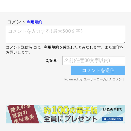
絶対に離さない？
@WolfSableLeo926
レオくんが手を離してくれず、遅刻しそうになった飼い主さん。
その様子を投稿したところ、Xユーザーから
「むしろお休み
で！！！」「これは…可愛い 『もう、仕事辞めちゃおっかな
ぁ…』案件ですね！」「おててが……つぶらな瞳も可愛すぎる」
「それは仕方ない」「案外このホールド強いですよね 無理無
理〜」
などのたくさんの反響の声が寄せられたのだとか！
反響があったことについて、飼い主さんはこうコメントしていま
す。
飼い主さん：
「たくさんの方に可愛いと思っていただけて、とっても嬉しいで
す！ これを見てくれた方ならきっと、『仕事に行けない』と思
ってしまう飼い主の気持ちに納得しちゃいますよね（笑）」