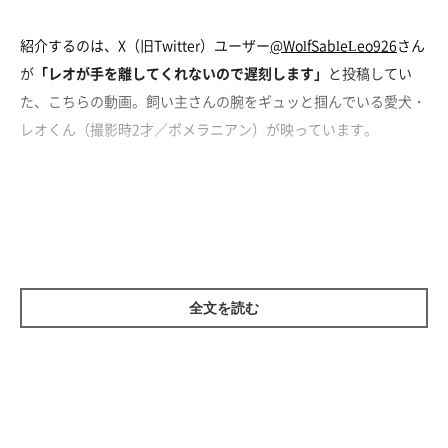
紹介するのは、X（旧Twitter）ユーザー
@WolfSableLeo926
さん
が
「レオが手を離してくれないので遅刻します」
と投稿してい
た、こちらの動画。飼い主さんの腕をギュッと掴んでいる愛犬・
レオくん（撮影時2才／ポメラニアン）が映っています。
仕事に行く前に見られたというレオくんの愛らしい行動につい
て、飼い主さんに話を聞きました。
飼い主さん：
「撮影時は歯磨きガムを与えようとしていたのですが、レオは
全文を読む
『歯磨きガムちょうだいよ！』
って感じでしがみついているんだ
と思います（笑）
レオは抱っこするときなども、飼い主の腕にしっかりとしがみつ
いてきます。その様子がいつもとにかく可愛くて愛おしすぎま