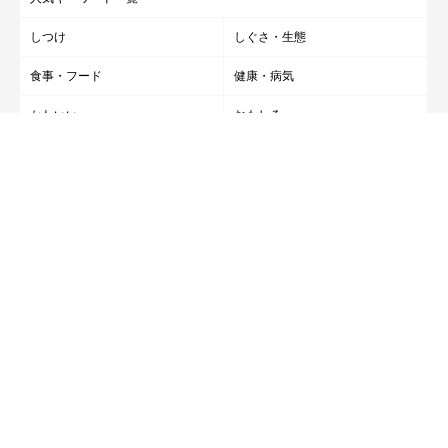
しつけ
しぐさ・生態
食事・フード
健康・病気
かわいい
おもしろ
あるある
感動
雑学・豆知識
柴犬
雑誌『いぬのきもち』
いぬのきもち健保
ドッグフードの正しい選び方
犬診断
いぬのきもちクイズ
購読者専用ページ
いぬ・ねこのきもちアプリ
ＡＢＪマークは、この電子書店・電子書籍配信サービス
が、著作権者からコンテンツ使用許諾を得た正規版配信サ