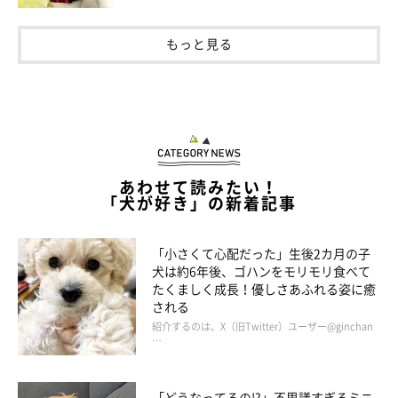
もっと見る
あわせて読みたい！
「犬が好き」の新着記事
「小さくて心配だった」生後2カ月の子
犬は約6年後、ゴハンをモリモリ食べて
飼い主さんに甘えるレオくん。「これされて惚れない人類いるの？」と飼い
たくましく成長！優しさあふれる姿に癒
主さん。
される
@WolfSableLeo926
紹介するのは、X（旧Twitter）ユーザー@ginchan
…
これからも大好きな飼い主さんにたくさん甘えてほしいですね！
「どうなってるの!?」不思議すぎるミニ