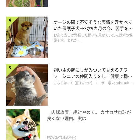
ケージの隅で不安そうな表情を浮かべて
いた保護子犬→3才9カ月の今、苦手を克
服し頼もしいコに成長！
お迎え当日は緊張した様子を見せていた元野犬の保
まったり中のレオくん。このときも飼い主さんの腕をギュッ！
護子犬。あれか …
@WolfSableLeo926
甘えん坊な性格だというレオくん。飼い主さんの膝の上に何度も
飼い主の腕にしがみついて甘えるチワ
登ってくるなど、日常では可愛らしい姿がたくさん見られるのだ
ワ シニアの仲間入りをし「健康で穏や
とか。
かな暮らしが続いてほしい」と願う
こちらは、X（旧Twitter）ユーザー＠kotubusuk …
そんなレオくんは
「『今の飼い主のすべて』と言っても過言では
ない」
というほど、飼い主さんにとって大きな存在となっている
「肉球放置」絶対やめて。 カサカサ肉球が
ようです。
良くない理由、実は...
PR(AIGATE株式会社)