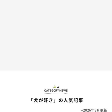
レオが手を離してくれないので遅刻します
pic.twitter.com/StC8d2LuwX
— レオ (@WolfSableLeo926)
October 23, 2024
「犬が好き」の人気記事
※2026年8月更新