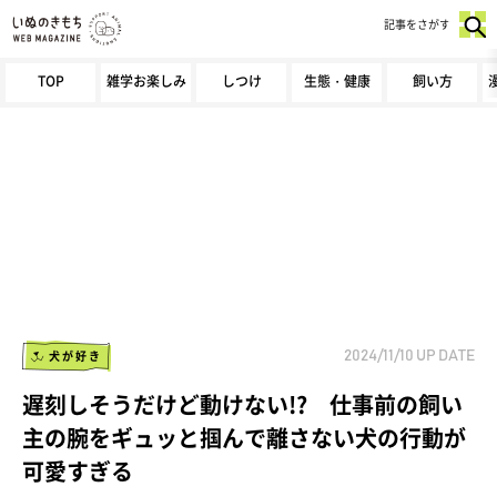
記事をさがす
TOP
雑学お楽しみ
しつけ
生態・健康
飼い方
犬が好き
2024/11/10
UP DATE
遅刻しそうだけど動けない!? 仕事前の飼い
主の腕をギュッと掴んで離さない犬の行動が
可愛すぎる