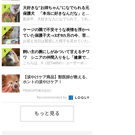
したのでしょうか。今回は、神楽ちゃんの
犬。あれから2カ月、表情や行動にさまざ
成長を飼い主さんと振り返ります！神楽ち
大好きな“お姉ちゃん”になでられる元
まな変化が見られるようになりました。遊
ゃんの成長について聞いた！お迎えから数
び疲れて眠る生後2カ月のなっちゃん遊び
保護犬 「本当に好きなんだな」と感
日後の神楽ちゃん（撮影時生後2カ月）＠
疲れた様子のなっちゃん。@Pkndg_紹介
じる表情にほっこり
散歩中、大好きな人になでられて、うれし
Kus1oKg2vsgdWS2――お迎え当初の神楽
するのは、X（旧Twitter）ユーザー
そうな表情を見せる元保護犬。甘えるよう
ちゃんの様子について教えてください。飼
@Pkndg_さんの愛犬・なっちゃん（取材
ケージの隅で不安そうな表情を浮かべ
な姿に、見ているこちらまでほっこりしま
い主さん： 「お迎え当日から“ヘソ天”で寝
時、生後4カ月／柴犬）。こちらの写真
す。大好きな“お姉ちゃん”に甘える小次郎
ていた保護子犬→3才9カ月の今、苦手
るようなコでし
は、なっちゃんが生後2カ月のころに撮影
くん妹さんになでてもらい、うれしそうな
を克服し頼もしいコに成長！
お迎え当日は緊張した様子を見せていた元
された一枚です。この日、なっちゃんは家
表情を見せる小次郎くん（2026年6月撮
野犬の保護子犬。あれから約3年半、苦手
族と一緒におもちゃで遊んでいました。た
影）。@mika_Jimmy紹介するのは、X（旧
飼い主の腕にしがみついて甘えるチワ
だったことを一つひとつ克服し、家族に寄
くさん遊んで疲れたのか、その後は眠り始
Twitter）ユーザー@mika_Jimmyさんの愛
り添う姿を見せています。お迎え当日、ケ
ワ シニアの仲間入りをし「健康で穏
めたそうです。眠るなっちゃん。
犬・小次郎くん（撮影時5才）。こちら
ージの隅で不安そうにお迎え当日のシルビ
やかな暮らしが続いてほしい」と願う
こちらは、X（旧Twitter）ユーザー＠
@Pkndg_
は、飼い主さんの妹さんと一緒に散歩をし
アちゃん。@nemonemotos今回紹介する
kotubusuke617さんが投稿した写真。写
たときに撮影したという一枚です。この
のは、X（旧Twitter）ユーザー
っているのは、愛犬でチワワのつぶしゃん
【涙やけケア商品】獣医師が教える、
日、飼い主さんは実家から自宅へ帰る途
@nemonemotosさんの愛犬・シルビアち
（本名：こつぶちゃん）です。飼い主さん
ホントの涙やけケア！
中、妹さんと公園で待ち合わせ
ゃん（撮影当時、生後推定2カ月）。飼い
の腕にしがみつくつぶしゃん（撮影時6
主さんが「#最初に撮った一枚」として投
才）＠kotubusuke617撮影当時の状況に
PR(AIGATE株式会社)
稿した写真には、ケージの隅で不安そうな
ついて伺うと、飼い主さんはこう教えてく
Recommended by
表情を浮かべるシルビアちゃんの姿が写っ
れました。飼い主さん： 「ある休日のこ
ていました。こちらは、保護犬だったシル
とです。私がソファに座った途端にひざの
上にのってきたので、そのままなでながら
もっと見る
テレビを見ていたのですが、微動だにしな
いので気になって見てみると、腕にしがみ
つくような形で気持ちよさそうに