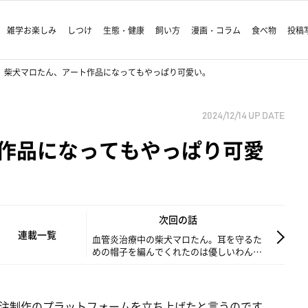
雑学お楽しみ
しつけ
生態・健康
飼い方
漫画・コラム
食べ物
投稿
柴犬マロたん、アート作品になってもやっぱり可愛い。
2024/12/14
UP DATE
作品になってもやっぱり可愛
次回の話
連載一覧
血管炎治療中の柴犬マロたん。耳を守るた
めの帽子を編んでくれたのは優しいわんこ
の飼い主さん！
注制作のプラットフォームを立ち上げたと言うのです。