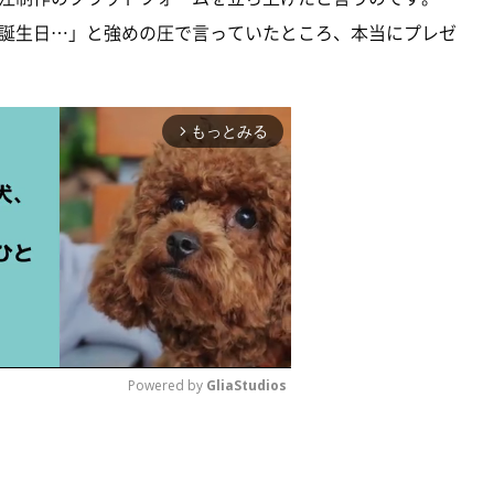
誕生日…」と強めの圧で言っていたところ、本当にプレゼ
もっとみる
arrow_forward_ios
Powered by 
GliaStudios
M
u