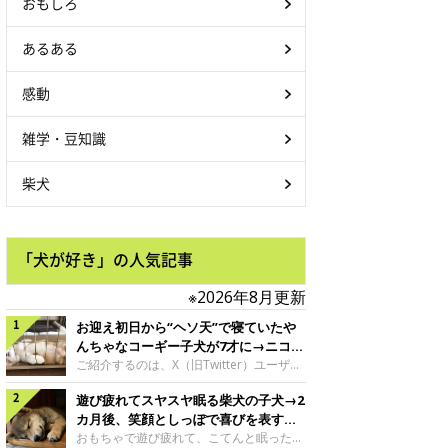
おもしろ
あるある
感動
雑学・豆知識
柴犬
「犬が好き」の人気記事
※2026年8月更新
お迎え初日から“ヘソ天”で寝ていたや
んちゃなコーギー子犬が7才に→ニコニ
コ“コーギースマイル”が魅力のコに成
ご紹介するのは、X（旧Twitter）ユーザー
＠Kus1oKg2vsgdWS2さんの愛犬でウェル
長！
遊び疲れてスヤスヤ眠る柴犬の子犬→2
シュ・コーギー・ペンブロークの神楽ちゃ
ん。今年の8月で7才になるという神楽ちゃ
カ月後、笑顔としっぽで喜びを表すコ
んですが、いったいどんな子犬時代を過ご
に成長！
おもちゃで遊び疲れて、こてんと眠った子