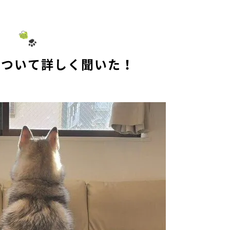
M
u
t
e
について詳しく聞いた！