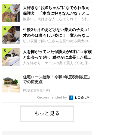
したのでしょうか。今回は、神楽ちゃんの
犬。あれから2カ月、表情や行動にさまざ
成長を飼い主さんと振り返ります！神楽ち
大好きな“お姉ちゃん”になでられる元
まな変化が見られるようになりました。遊
ゃんの成長について聞いた！お迎えから数
び疲れて眠る生後2カ月のなっちゃん遊び
保護犬 「本当に好きなんだな」と感
日後の神楽ちゃん（撮影時生後2カ月）＠
疲れた様子のなっちゃん。@Pkndg_紹介
じる表情にほっこり
散歩中、大好きな人になでられて、うれし
Kus1oKg2vsgdWS2――お迎え当初の神楽
するのは、X（旧Twitter）ユーザー
そうな表情を見せる元保護犬。甘えるよう
ちゃんの様子について教えてください。飼
@Pkndg_さんの愛犬・なっちゃん（取材
生後2カ月のあどけない柴犬の子犬→1
な姿に、見ているこちらまでほっこりしま
い主さん： 「お迎え当日から“ヘソ天”で寝
時、生後4カ月／柴犬）。こちらの写真
す。大好きな“お姉ちゃん”に甘える小次郎
才の今は凛々しい姿に！ 変わらない
るようなコでし
は、なっちゃんが生後2カ月のころに撮影
くん妹さんになでてもらい、うれしそうな
「くりくりおめめ」にもほっこり
幼い表情で飼い主さんを見つめる柴犬の子
された一枚です。この日、なっちゃんは家
表情を見せる小次郎くん（2026年6月撮
犬。1才を迎えた現在はすっかり成犬らし
族と一緒におもちゃで遊んでいました。た
影）。@mika_Jimmy紹介するのは、X（旧
人を怖がっていた保護犬が6才に→家族
くなりましたが、子犬のころから変わらな
くさん遊んで疲れたのか、その後は眠り始
Twitter）ユーザー@mika_Jimmyさんの愛
いところもあるそうです。家族に迎えたば
と出会って5年、穏やかに成長した現在
めたそうです。眠るなっちゃん。
犬・小次郎くん（撮影時5才）。こちら
かりの小さな慎之介くん生後2カ月の慎之
の姿にグッとくる
人を怖がり、ケージの奥で震えていた保護
@Pkndg_
は、飼い主さんの妹さんと一緒に散歩をし
介くん。@BLACKpurupuru紹介するの
犬。家族と出会って5年、今では笑顔を見
たときに撮影したという一枚です。この
は、X（旧Twitter）ユーザー
せ、飼い主さんの娘さんにも少しずつ心を
住宅ローン控除「令和3年度税制改正」
日、飼い主さんは実家から自宅へ帰る途
@BLACKpurupuruさんの愛犬・慎之介く
開くようになりました。（写真左から）先
での変更点
中、妹さんと公園で待ち合わせ
ん（取材時1才／柴犬）です。こちらは、
住犬・ライナちゃん、レオナちゃん。
慎之介くんが生後2カ月のころ、家族に迎
@lina_and_leona紹介するのは、
PR(東京証券取引所)
えて約2週間後に撮影された一枚。小さな
Instagramユーザー@lina_and_leonaさん
Recommended by
体とあどけない表情が印象的です。飼い主
の愛犬・レオナちゃん（取材時6才／柴犬
さんの夫に抱っこされる慎之介くん。@B
／写真右）です。穏やかで優しい表情を見
せる今の姿からは想像できませんが、レオ
もっと見る
ナちゃんには悲しい過去があるといいま
す。人が怖くてケージの中で震えていた家
に来て2日目のレオナちゃん。@