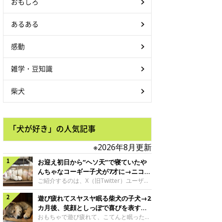
おもしろ
あるある
感動
雑学・豆知識
柴犬
「犬が好き」の人気記事
※2026年8月更新
お迎え初日から“ヘソ天”で寝ていたや
んちゃなコーギー子犬が7才に→ニコニ
コ“コーギースマイル”が魅力のコに成
ご紹介するのは、X（旧Twitter）ユーザー
＠Kus1oKg2vsgdWS2さんの愛犬でウェル
長！
遊び疲れてスヤスヤ眠る柴犬の子犬→2
シュ・コーギー・ペンブロークの神楽ちゃ
ん。今年の8月で7才になるという神楽ちゃ
カ月後、笑顔としっぽで喜びを表すコ
んですが、いったいどんな子犬時代を過ご
に成長！
おもちゃで遊び疲れて、こてんと眠った子