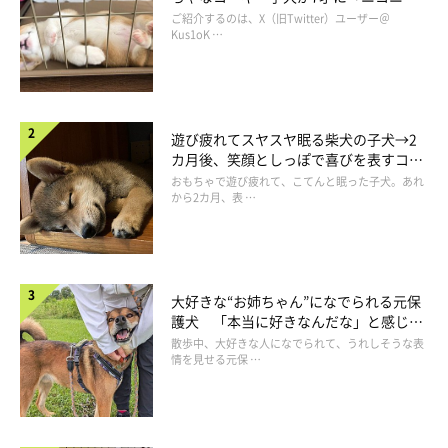
コ“コーギースマイル”が魅力のコに成
ご紹介するのは、X（旧Twitter）ユーザー＠
長！
Kus1oK …
遊び疲れてスヤスヤ眠る柴犬の子犬→2
カ月後、笑顔としっぽで喜びを表すコに
成長！
おもちゃで遊び疲れて、こてんと眠った子犬。あれ
から2カ月、表 …
大好きな“お姉ちゃん”になでられる元保
護犬 「本当に好きなんだな」と感じる
ロアくんをお迎えしたときの様子。先住ハスキーたちは興味津々！
表情にほっこり
散歩中、大好きな人になでられて、うれしそうな表
@RenaSyun
情を見せる元保 …
3頭の愛犬たちと賑やかな毎日を過ごしている飼い主さん。子犬
のロアくんは
「チビすけのくせに、怖いもの知らずのやんちゃ坊