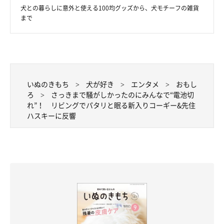
犬との暮らしに意外と使える100均グッズから、犬モチーフの雑貨
まで
仲良くおやつ待ち！
@RenaSyun
ロアくんたちの成長をそばで見守っている飼い主さん。
「かけが
いぬのきもち
犬が好き
エンタメ
おもし
えのない存在」
だという3頭の愛犬たちとのこれからについて、
ろ
さっきまで騒がしかったのにみんなで“電池切
れ”！ リビングでパタリと眠る新入りコーギー&先住
こんな思いを語っていました。
ハスキーに反響
飼い主さん：
「2年前にリクをお迎えしたときに、
『お迎えするのはこれが最
後だね』
って言っていたのに、まさかの3頭目！ しかも初のコ
ーギー！
『大丈夫？ ハスキーと喧嘩しない？』
なんて心配を
よそに、ハスキーのほうがタジタジで（笑）
ロアが大きくなったらどんなふうになるのか、今から楽しみで