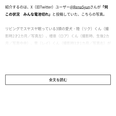
紹介するのは、X（旧Twitter）ユーザー
@RenaSyun
さんが
「何
この状況 みんな電池切れ」
と投稿していた、こちらの写真。
リビングでスヤスヤ眠っている3頭の愛犬・陸（リク）くん（撮
影時2才2カ月／写真左）、楼亜（ロア）くん（撮影時、生後2カ
月／写真中央）、零（レイ）くん（撮影時3才1カ月／写真右）が
写っています。
全文を読む