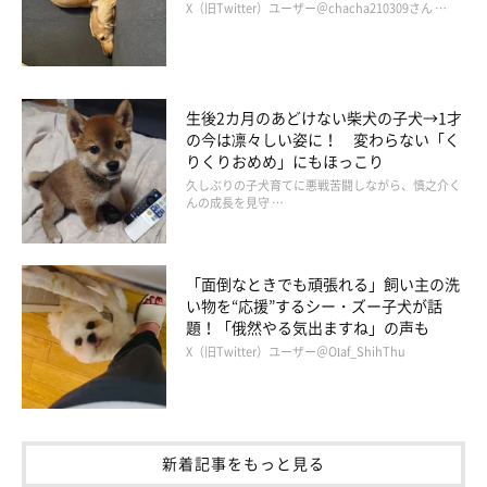
X（旧Twitter）ユーザー＠chacha210309さん …
生後2カ月のあどけない柴犬の子犬→1才
の今は凛々しい姿に！ 変わらない「く
りくりおめめ」にもほっこり
久しぶりの子犬育てに悪戦苦闘しながら、慎之介く
んの成長を見守 …
「面倒なときでも頑張れる」飼い主の洗
仲良く遊ぶロアくん、リクくん
い物を“応援”するシー・ズー子犬が話
@RenaSyun
題！「俄然やる気出ますね」の声も
X（旧Twitter）ユーザー＠Olaf_ShihThu
飼い主さん：
「リクは、ロアとよく一緒に遊んでくれていて。
『体格差があり
すぎて大丈夫かな？』
と心配でしたが、ちゃんとロアと同じ目線
で遊んでいて偉いなぁと。ロアもそんなリクが大好きなのか、い
新着記事をもっと見る
つも一緒にガウガウわちゃわちゃしていてとても良い関係です」