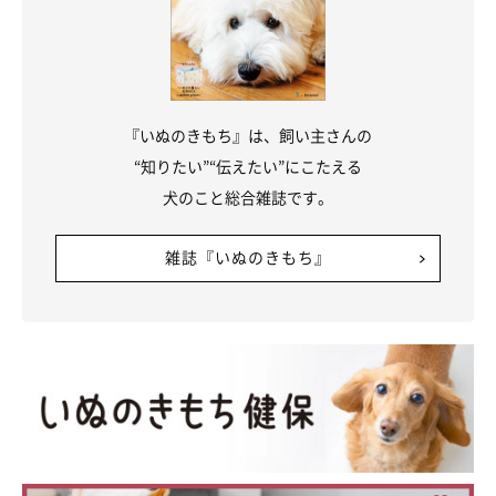
す。このコたちとの幸せな時間をこれからも大事にしていきたい
と思います」
関連記事:
『いぬのきもち』は、飼い主さんの
夫と妻で「お見送りの態度」に差が出すぎるハ
“知りたい”“伝えたい”にこたえる
スキー兄弟→1年後のさらなる変化にクスッとす
犬のこと総合雑誌です。
る！
紹介するのは、Twitterユーザー@RenaSyunさんのエピソード。2頭
の愛犬・レイくんとリクくんと暮らしている飼い主さんは、「主人
が出勤するときの様子と、自分が出勤するときの様子がどれだけ違
うのか」と思い、写真を撮影することにしたそう。ご主人のことを
雑誌『いぬのきもち』
見送るときの2頭は、窓際で背筋をピシッと伸ばして見送っていま
写真提供・取材協力／
@RenaSyun
さん／X（旧Twitter）
すが、飼い主さんが出かけるときの2頭は……。飼い主さんにお話
取材・文／雨宮カイ
を聞きました。
※この記事は投稿者さまに取材し、了承の上制作したものです。
2025年4月時点の情報であり、現在と異なる場合があります。