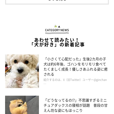
くっついて眠るロアくん、レイくん
@RenaSyun
そんな3頭の関係性について、飼い主さんはこのように話してい
あわせて読みたい！
ます。
「犬が好き」の新着記事
飼い主さん：
「小さくて心配だった」生後2カ月の子
犬は約6年後、ゴハンをモリモリ食べて
「レイは優しいけれどちょっと神経質なところがあるので、まだ
たくましく成長！優しさあふれる姿に癒
ロアに対してどう接していいのか戸惑っているようです。いじめ
される
たりはしていないので大丈夫ですが、仲良くなるまでもう少し時
紹介するのは、X（旧Twitter）ユーザー@ginchan
…
間がかかるのかなと」
「どうなってるの!?」不思議すぎるミニ
チュアダックスの寝相が話題 普段の甘
えん坊な姿にもほっこり