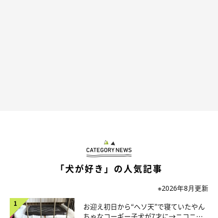
日時点）がつくなど大きな反響がありました。当時の出来事につ
いて、飼い主さんは次のように話しています。
飼い主さん：
「見た瞬間、
『え？ さっきまで騒がしかったのにもう寝てるじ
ゃん！（笑）』
と、思わずスマホでパチリ。
そして、真ん中で寝ているロアの姿に
『コーギーってこんなふう
に寝るの？』『初めて見た（笑） 何コレ！ 可愛い』
と、家
族全員が笑いました」
「犬が好き」の人気記事
※2026年8月更新
ロアくんと先住ハスキーたちの関係性は？
お迎え初日から“ヘソ天”で寝ていたやん
ちゃなコーギー子犬が7才に→ニコニ