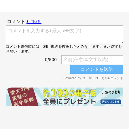
す。
電池切れするロアくん
@RenaSyun
この微笑ましい光景は、Xで3.2万件の「いいね」（2025年4月10