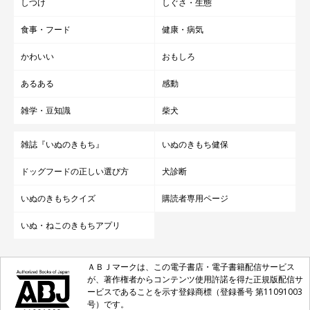
しつけ
しぐさ・生態
食事・フード
健康・病気
かわいい
おもしろ
あるある
感動
雑学・豆知識
柴犬
雑誌『いぬのきもち』
いぬのきもち健保
ドッグフードの正しい選び方
犬診断
いぬのきもちクイズ
購読者専用ページ
いぬ・ねこのきもちアプリ
ＡＢＪマークは、この電子書店・電子書籍配信サービス
が、著作権者からコンテンツ使用許諾を得た正規版配信サ
ービスであることを示す登録商標（登録番号 第11091003
号）です。