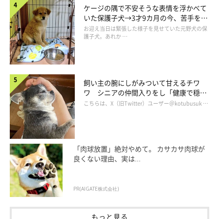
主」
だといい、自分よりはるかに大きいお兄ちゃん犬たちに向か
ケージの隅で不安そうな表情を浮かべて
って吠えまくっているのだそう。
いた保護子犬→3才9カ月の今、苦手を克
服し頼もしいコに成長！
お迎え当日は緊張した様子を見せていた元野犬の保
護子犬。あれか …
「我が家では“ちびっ子ギャング”と呼んでいます」
と、ロアくん
について話す飼い主さん。ロアくんはレイくんとリクくんを追い
かけ回しているそうで、2頭は逃げるのに必死なのだとか！
飼い主の腕にしがみついて甘えるチワ
ワ シニアの仲間入りをし「健康で穏や
かな暮らしが続いてほしい」と願う
こちらは、X（旧Twitter）ユーザー＠kotubusuk …
「肉球放置」絶対やめて。 カサカサ肉球が
良くない理由、実は...
PR(AIGATE株式会社)
もっと見る