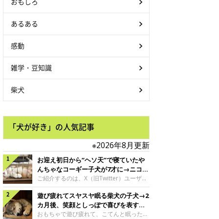
おもしろ
あるある
感動
雑学・豆知識
柴犬
「犬が好き」の人気記事
※2026年8月更新
お迎え初日から“ヘソ天”で寝ていたや
んちゃなコーギー子犬が7才に→ニコニ
コ“コーギースマイル”が魅力のコに成
ご紹介するのは、X（旧Twitter）ユーザー
＠Kus1oKg2vsgdWS2さんの愛犬でウェル
長！
遊び疲れてスヤスヤ眠る柴犬の子犬→2
シュ・コーギー・ペンブロークの神楽ちゃ
ん。今年の8月で7才になるという神楽ちゃ
カ月後、笑顔としっぽで喜びを表すコ
んですが、いったいどんな子犬時代を過ご
に成長！
おもちゃで遊び疲れて、こてんと眠った子