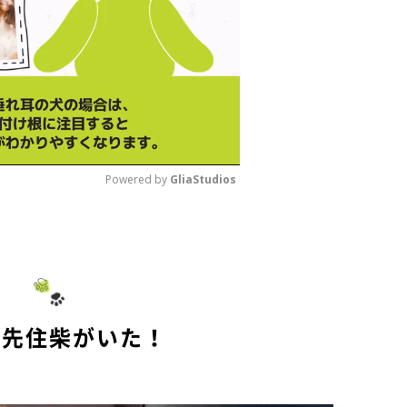
Powered by 
GliaStudios
M
u
t
e
に先住柴がいた！