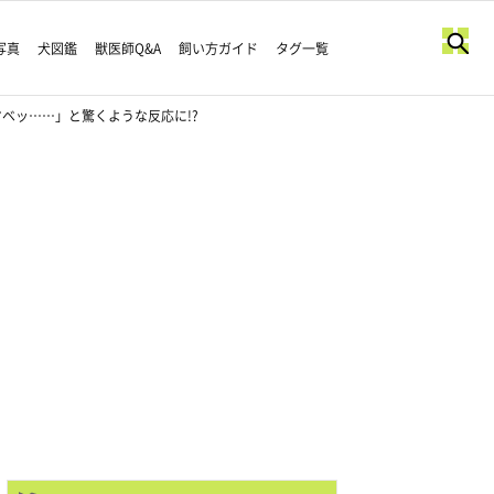
写真
犬図鑑
獣医師Q&A
飼い方ガイド
タグ一覧
ベッ……」と驚くような反応に!?