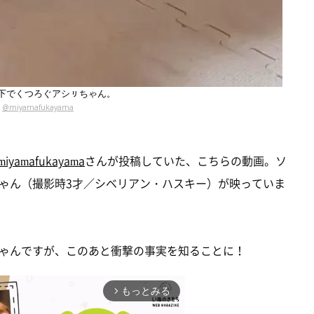
下でくつろぐアシㇼちゃん。
@miyamafukayama
iyamafukayama
さんが投稿していた、こちらの動画。ソ
ゃん（撮影時3才／シベリアン・ハスキー）が映っていま
ゃんですが、このあと衝撃の事実を知ることに！
もっとみる
arrow_forward_ios