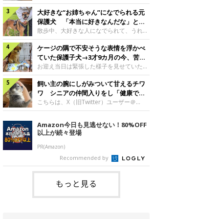
したのでしょうか。今回は、神楽ちゃんの
犬。あれから2カ月、表情や行動にさまざ
成長を飼い主さんと振り返ります！神楽ち
大好きな“お姉ちゃん”になでられる元
まな変化が見られるようになりました。遊
ゃんの成長について聞いた！お迎えから数
び疲れて眠る生後2カ月のなっちゃん遊び
保護犬 「本当に好きなんだな」と感
日後の神楽ちゃん（撮影時生後2カ月）＠
疲れた様子のなっちゃん。@Pkndg_紹介
じる表情にほっこり
散歩中、大好きな人になでられて、うれし
Kus1oKg2vsgdWS2――お迎え当初の神楽
するのは、X（旧Twitter）ユーザー
そうな表情を見せる元保護犬。甘えるよう
ちゃんの様子について教えてください。飼
@Pkndg_さんの愛犬・なっちゃん（取材
ケージの隅で不安そうな表情を浮かべ
な姿に、見ているこちらまでほっこりしま
い主さん： 「お迎え当日から“ヘソ天”で寝
時、生後4カ月／柴犬）。こちらの写真
す。大好きな“お姉ちゃん”に甘える小次郎
ていた保護子犬→3才9カ月の今、苦手
るようなコでし
は、なっちゃんが生後2カ月のころに撮影
くん妹さんになでてもらい、うれしそうな
を克服し頼もしいコに成長！
お迎え当日は緊張した様子を見せていた元
された一枚です。この日、なっちゃんは家
表情を見せる小次郎くん（2026年6月撮
野犬の保護子犬。あれから約3年半、苦手
族と一緒におもちゃで遊んでいました。た
影）。@mika_Jimmy紹介するのは、X（旧
飼い主の腕にしがみついて甘えるチワ
だったことを一つひとつ克服し、家族に寄
くさん遊んで疲れたのか、その後は眠り始
Twitter）ユーザー@mika_Jimmyさんの愛
り添う姿を見せています。お迎え当日、ケ
ワ シニアの仲間入りをし「健康で穏
めたそうです。眠るなっちゃん。
犬・小次郎くん（撮影時5才）。こちら
ージの隅で不安そうにお迎え当日のシルビ
やかな暮らしが続いてほしい」と願う
こちらは、X（旧Twitter）ユーザー＠
@Pkndg_
は、飼い主さんの妹さんと一緒に散歩をし
アちゃん。@nemonemotos今回紹介する
kotubusuke617さんが投稿した写真。写
たときに撮影したという一枚です。この
のは、X（旧Twitter）ユーザー
っているのは、愛犬でチワワのつぶしゃん
Amazon今日も見逃せない！80%OFF
日、飼い主さんは実家から自宅へ帰る途
@nemonemotosさんの愛犬・シルビアち
（本名：こつぶちゃん）です。飼い主さん
以上が続々登場
中、妹さんと公園で待ち合わせ
ゃん（撮影当時、生後推定2カ月）。飼い
の腕にしがみつくつぶしゃん（撮影時6
主さんが「#最初に撮った一枚」として投
才）＠kotubusuke617撮影当時の状況に
PR(Amazon)
稿した写真には、ケージの隅で不安そうな
ついて伺うと、飼い主さんはこう教えてく
Recommended by
表情を浮かべるシルビアちゃんの姿が写っ
れました。飼い主さん： 「ある休日のこ
ていました。こちらは、保護犬だったシル
とです。私がソファに座った途端にひざの
上にのってきたので、そのままなでながら
もっと見る
テレビを見ていたのですが、微動だにしな
いので気になって見てみると、腕にしがみ
つくような形で気持ちよさそうに