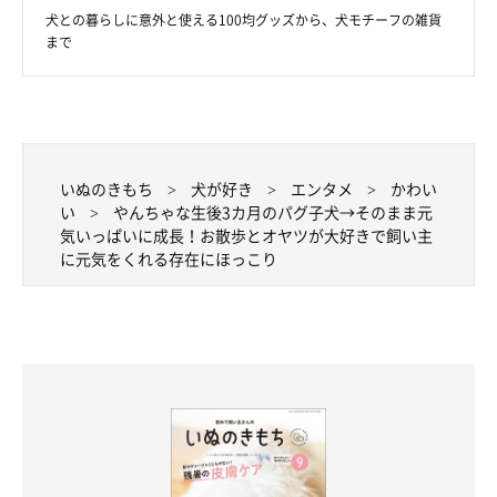
犬との暮らしに意外と使える100均グッズから、犬モチーフの雑貨
まで
前足を家族の手にそっと乗せるグミちゃん
@itita_itita
最後に、飼い主さんにとってグミちゃんはどのような存在か、ま
いぬのきもち
犬が好き
エンタメ
かわい
た、グミちゃんと一緒にこれからどのように暮らしていきたいか
い
やんちゃな生後3カ月のパグ子犬→そのまま元
について聞きました。
気いっぱいに成長！お散歩とオヤツが大好きで飼い主
に元気をくれる存在にほっこり
飼い主さん：
「
大切な家族
です。楽しいときや辛いときいつも近くにいてくれ
ます。今後もグミちゃんが楽しく過ごせるように散歩ライフを楽
しみます！」
写真提供・取材協力／
@itita_itita
さん／X（旧Twitter）
取材・文／COCO