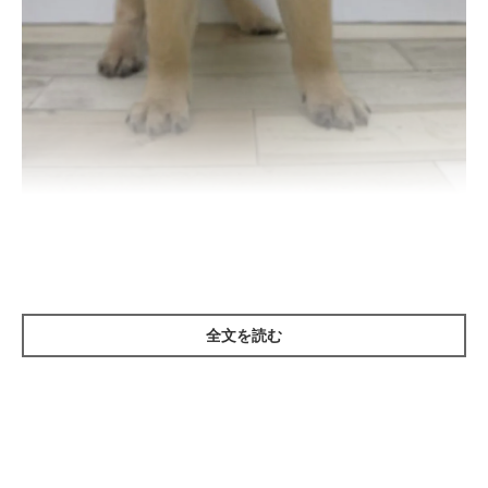
生後3カ月頃のグミちゃん
@itita_itita
紹介するのは、Ｘ（旧Twitter）ユーザー
@itita_itita
さんの愛
全文を読む
犬・グミちゃん（取材時、4才／パグ）。こちらは生後3カ月頃の
グミちゃんです。
約4年後
、グミちゃんはどのような姿に成長したのでしょうか。