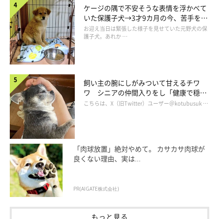
ケージの隅で不安そうな表情を浮かべて
いた保護子犬→3才9カ月の今、苦手を克
服し頼もしいコに成長！
お迎え当日は緊張した様子を見せていた元野犬の保
護子犬。あれか …
飼い主の腕にしがみついて甘えるチワ
ワ シニアの仲間入りをし「健康で穏や
かな暮らしが続いてほしい」と願う
こちらは、X（旧Twitter）ユーザー＠kotubusuk …
抱っこをおねだりしている様子のグミちゃん
@itita_itita
「肉球放置」絶対やめて。 カサカサ肉球が
飼い主さん曰く、グミちゃんは
優しくてやんちゃな性格
なのだそ
良くない理由、実は...
うです。
PR(AIGATE株式会社)
飼い主さん：
「うちの子どもにちょっかいを出されてもお姉ちゃんらしく我慢
もっと見る