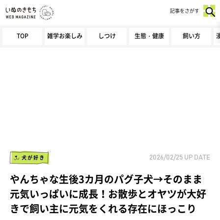
記事をさがす
TOP
雑学お楽しみ
しつけ
生態・健康
飼い方
犬が好き
2026/02/25
UP DATE
やんちゃな生後3カ月のパグ子犬→そのまま
元気いっぱいに成長！お散歩とオヤツが大好
きで飼い主に元気をくれる存在にほっこり