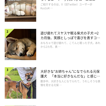
コ“コーギースマイル”が魅力のコに成
ご紹介するのは、X（旧Twitter）ユーザー＠
長！
Kus1oK …
グミちゃんはどんなコ？
遊び疲れてスヤスヤ眠る柴犬の子犬→2
カ月後、笑顔としっぽで喜びを表すコに
成長！
おもちゃで遊び疲れて、こてんと眠った子犬。あれ
から2カ月、表 …
大好きな“お姉ちゃん”になでられる元保
護犬 「本当に好きなんだな」と感じる
表情にほっこり
散歩中、大好きな人になでられて、うれしそうな表
情を見せる元保 …