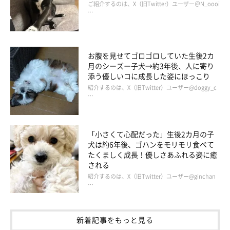
ご紹介するのは、X（旧Twitter）ユーザー＠N_oooi
…
お腹を見せてゴロゴロしていた生後2カ
月のシーズー子犬→約3年後、人に寄り
添う優しいコに成長した姿にほっこり
紹介するのは、X（旧Twitter）ユーザー@doggy_c
…
お散歩中のグミちゃん
@itita_itita
「小さくて心配だった」生後2カ月の子
また、グミちゃんと生活する中で飼い主さんが幸せに感じるエピ
犬は約6年後、ゴハンをモリモリ食べて
ソードも教えてもらいました。
たくましく成長！優しさあふれる姿に癒
される
紹介するのは、X（旧Twitter）ユーザー@ginchan
飼い主さん：
…
「毎日の散歩が楽しいです。仕事の後に散歩に行くんですが、
ニ
コニコしてるグミちゃんを見ると元気をもらえます
」
新着記事をもっと見る