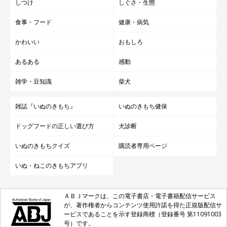
しつけ
しぐさ・生態
食事・フード
健康・病気
かわいい
おもしろ
あるある
感動
雑学・豆知識
柴犬
雑誌『いぬのきもち』
いぬのきもち健保
ドッグフードの正しい選び方
犬診断
いぬのきもちクイズ
購読者専用ページ
いぬ・ねこのきもちアプリ
ＡＢＪマークは、この電子書店・電子書籍配信サービス
が、著作権者からコンテンツ使用許諾を得た正規版配信サ
ービスであることを示す登録商標（登録番号 第11091003
号）です。