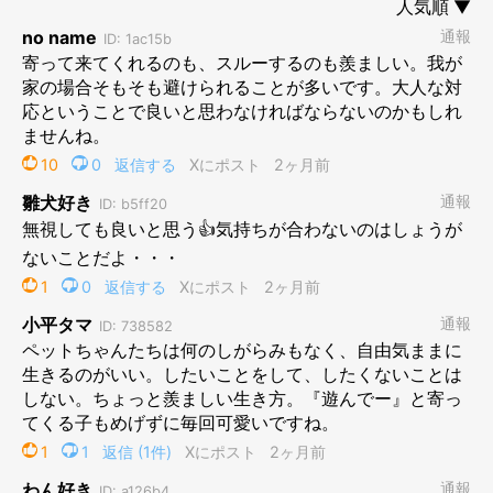
その頃の私は、
「この子も成犬になったら、今度は子犬たちと遊んであげる先輩
になるんだろうな」
……と、うっすら期待していたのです。
と思っていたのですが、
全っ然、遊ばない子になってしまいました……( ；∀；)
ワチャワチャと絡んでくるパピーが、どうやら苦手な様子。
どれだけ「遊んで！」とアピールされても、反応はほぼゼロ。
まるでそこに存在していないかのように、静かにスルーし続けま
す。
ごくごくたま〜に、本当に、本人の気が向いた時「だけ」ワンプ
ロに応じることもありますが、それはもうレアケース中のレアケ
ース。