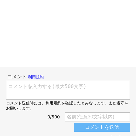
こんにちは、スズメ天狗。です。
てんすけは子犬の頃、それはもうパワフルでいっときもじっとし
ない「the・子犬」でした。
会う犬、会う犬、片っ端から「遊んで！遊んで！」とじゃれてい
き、優しい先輩わんこたちに囲まれて、毎日のようにワンプロ三
昧。
お友達にたくさん遊んでもらいながら、のびのびと過ごしていま
した。