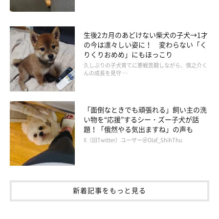
生後2カ月のあどけない柴犬の子犬→1才
の今は凛々しい姿に！ 変わらない「く
りくりおめめ」にもほっこり
久しぶりの子犬育てに悪戦苦闘しながら、慎之介く
んの成長を見守 …
「面倒なときでも頑張れる」飼い主の洗
い物を“応援”するシー・ズー子犬が話
題！「俄然やる気出ますね」の声も
X（旧Twitter）ユーザー＠Olaf_ShihThu
新着記事をもっと見る