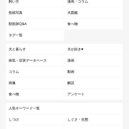
飼い方
漫画・コラム
投稿写真
犬図鑑
獣医師Q&A
食べ物
タグ一覧
犬と暮らす
犬が好き♥
病気・症状データベース
漫画
コラム
動画
画像
解説
食べ物
アンケート
人気キーワード一覧
しつけ
しぐさ・生態