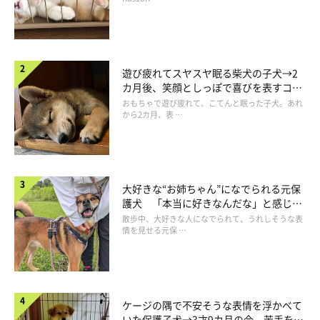
遊び疲れてスヤスヤ眠る柴犬の子犬→2
カ月後、笑顔としっぽで喜びを表すコに
成長！
おもちゃで遊び疲れて、こてんと眠った子犬。あれ
から2カ月、表 …
大好きな“お姉ちゃん”になでられる元保
護犬 「本当に好きなんだな」と感じる
表情にほっこり
散歩中、大好きな人になでられて、うれしそうな表
情を見せる元保 …
ケージの隅で不安そうな表情を浮かべて
いた保護子犬→3才9カ月の今、苦手を克