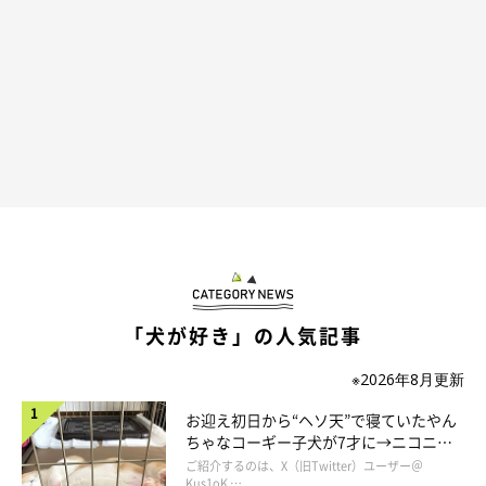
な⋯？
（まだ希望を捨てきれない飼い主なのでした）
だってめんどくさいねんもん
「犬が好き」の人気記事
※2026年8月更新
お迎え初日から“ヘソ天”で寝ていたやん
ちゃなコーギー子犬が7才に→ニコニ
コ“コーギースマイル”が魅力のコに成
ご紹介するのは、X（旧Twitter）ユーザー＠
長！
Kus1oK …