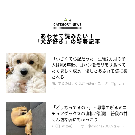
作者のブログとSNS
あわせて読みたい！
連載とは別の漫画が載っています。
「犬が好き」の新着記事
・ブログ「こぐま犬と散歩〜元保護犬の漫画日記〜」
https://suzumetengu.hatenablog.com/
「小さくて心配だった」生後2カ月の子
犬は約6年後、ゴハンをモリモリ食べて
たくましく成長！優しさあふれる姿に癒
写真や動画、日常の生活が載っています。
される
・X（旧ツイッター）：
@kogumaken
紹介するのは、X（旧Twitter）ユーザー@ginchan
…
・Instagram：
@suzumetengu
「どうなってるの!?」不思議すぎるミニ
チュアダックスの寝相が話題 普段の甘
えん坊な姿にもほっこり
X（旧Twitter）ユーザー＠chacha210309さん …