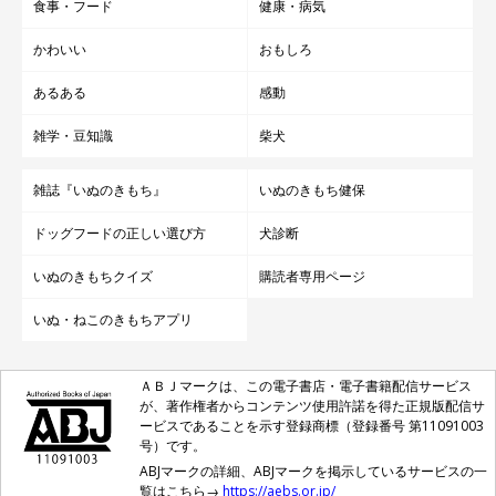
食事・フード
健康・病気
かわいい
おもしろ
あるある
感動
雑学・豆知識
柴犬
雑誌『いぬのきもち』
いぬのきもち健保
ドッグフードの正しい選び方
犬診断
いぬのきもちクイズ
購読者専用ページ
いぬ・ねこのきもちアプリ
ＡＢＪマークは、この電子書店・電子書籍配信サービス
が、著作権者からコンテンツ使用許諾を得た正規版配信サ
ービスであることを示す登録商標（登録番号 第11091003
号）です。
ABJマークの詳細、ABJマークを掲示しているサービスの一
覧はこちら→
https://aebs.or.jp/