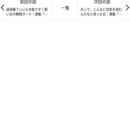
前回の話
次回の話
一覧
過保護？いいえ本能です！飼
犬って、こんなに空気を読む
い主の瞬間ガード｜連載「こ
んだなと思った日｜連載「こ
ぐま犬てんすけ」vol.309
ぐま犬てんすけ」vol.311