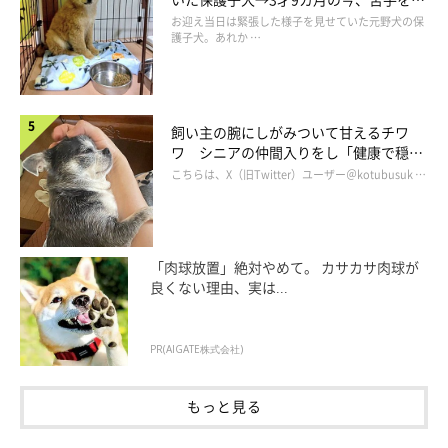
服し頼もしいコに成長！
お迎え当日は緊張した様子を見せていた元野犬の保
護子犬。あれか …
飼い主の腕にしがみついて甘えるチワ
ワ シニアの仲間入りをし「健康で穏や
かな暮らしが続いてほしい」と願う
こちらは、X（旧Twitter）ユーザー＠kotubusuk …
「肉球放置」絶対やめて。 カサカサ肉球が
良くない理由、実は...
PR(AIGATE株式会社)
もっと見る