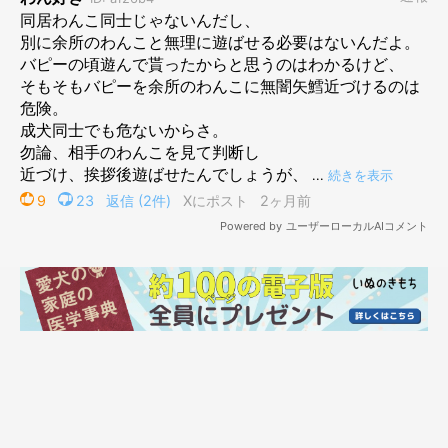
自分のときは、あれだけ遊んでもらったのに……。
正直なところ、優しい先輩犬になってほしかったなあ〜〜、なん
て思ったりもします。
まあ、無理に遊ばせようとはしませんけどね。
てんすけが…というよりも、当時の先輩わんこたちが飛び抜けて
社交的で優しかったんです。
子犬時代に遊んでくれた、優しいおにいさん・おねえさんわんこ
たち。
あなたたちのおかげで、愛犬はすくすくと育ちました。
改めて、本当にありがとう。
今ではすっかり、マイペースなおっさん犬になってしまいました
が、
もっとシニアになったら、もしかしたら少し優しくなる……か