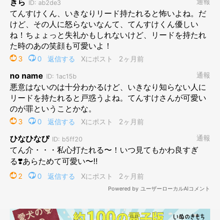
来ているお客さんたちもみんなワンコ好きで、たくさん可愛がっ
てもらっていました。
そんな中、ずるずる引きずられたリードが気になったのか、自分
の方へ連れて行きたかったのか、ふとリードを持った人が。
ニコニコしながら店内を歩き回っていた愛犬は、そこで突然、動
きを止めます。
「あれぇ……？」
そんな戸惑いが伝わってくる様子。
とはいえ、場所は大好きなお店の中。
ご機嫌自体は崩れないまま、どこか困惑している表情。
少し迷ったあと、てんすけは私の方を見て、「どうなってる？」
とでも言うような、曖昧な笑顔を向けてきました。