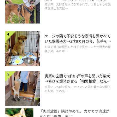
表情にほっこり
散歩中、大好きな人になでられて、うれしそうな表
情を見せる元保 …
ケージの隅で不安そうな表情を浮かべて
いた保護子犬→3才9カ月の今、苦手を克
服し頼もしいコに成長！
お迎え当日は緊張した様子を見せていた元野犬の保
護子犬。あれか …
実家の玄関で“ばぁば”の声を聞いた柴犬
→喜びを爆発させる「相思相愛」な光景
にほっこり
玄関でしっぽを振り、ソワソワと落ち着かない様子
の柴犬。その先 …
「肉球放置」絶対やめて。 カサカサ肉球が
良くない理由、実は...