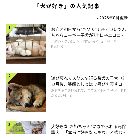
「犬が好き」の人気記事
※2026年8月更新
お迎え初日から“ヘソ天”で寝ていたやん
ちゃなコーギー子犬が7才に→ニコニ
コ“コーギースマイル”が魅力のコに成
ご紹介するのは、X（旧Twitter）ユーザー＠
長！
Kus1oK …
遊び疲れてスヤスヤ眠る柴犬の子犬→2
カ月後、笑顔としっぽで喜びを表すコに
成長！
おもちゃで遊び疲れて、こてんと眠った子犬。あれ
から2カ月、表 …
大好きな“お姉ちゃん”になでられる元保
護犬 「本当に好きなんだな」と感じる