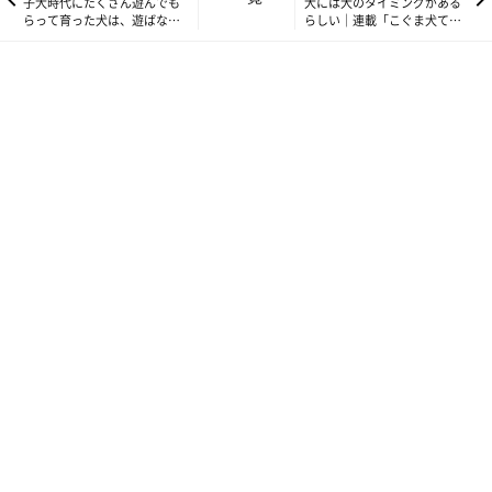
子犬時代にたくさん遊んでも
犬には犬のタイミングがある
らって育った犬は、遊ばない
らしい｜連載「こぐま犬てん
成犬に……｜連載「こぐま犬
すけ」vol.312
てんすけ」vol.310