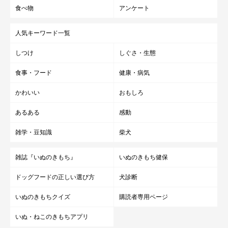
食べ物
アンケート
人気キーワード一覧
しつけ
しぐさ・生態
食事・フード
健康・病気
かわいい
おもしろ
あるある
感動
雑学・豆知識
柴犬
雑誌『いぬのきもち』
いぬのきもち健保
ドッグフードの正しい選び方
犬診断
いぬのきもちクイズ
購読者専用ページ
いぬ・ねこのきもちアプリ