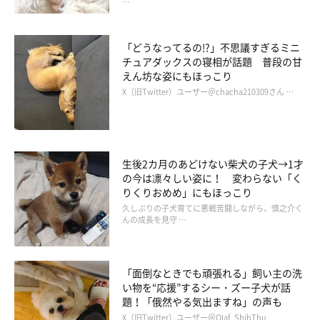
…
「どうなってるの!?」不思議すぎるミニ
チュアダックスの寝相が話題 普段の甘
えん坊な姿にもほっこり
X（旧Twitter）ユーザー＠chacha210309さん …
生後2カ月のあどけない柴犬の子犬→1才
の今は凛々しい姿に！ 変わらない「く
りくりおめめ」にもほっこり
久しぶりの子犬育てに悪戦苦闘しながら、慎之介く
んの成長を見守 …
「面倒なときでも頑張れる」飼い主の洗
い物を“応援”するシー・ズー子犬が話
題！「俄然やる気出ますね」の声も
X（旧Twitter）ユーザー＠Olaf_ShihThu