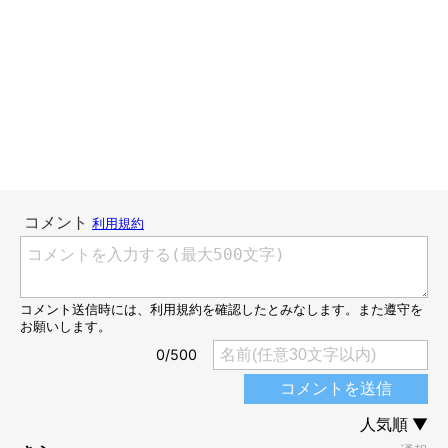
こんにちは、スズメ天狗。です。
特に、中を自由にウロウロさせてくれるお店だと、もうそれはそ
れはごきげん。
終始ニコニコで、足取りまで軽くなります。
先日、昔からてんすけのことを知っている方がやっているお店
に、友人と一緒に行ってきました。
「中でフリーにしていいよ〜」と言ってもらえたので、リードを
離すと、案の定、ご機嫌全開で店内をウロウロし始めるてんす
け。