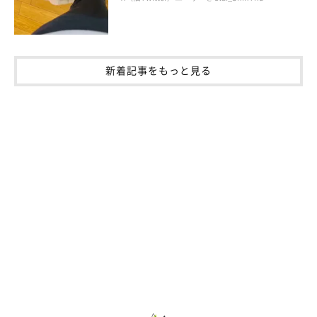
新着記事をもっと見る
作者のブログとSNS
連載とは別の漫画が載っています。
・ブログ「こぐま犬と散歩〜元保護犬の漫画日記〜」
https://suzumetengu.hatenablog.com/
写真や動画、日常の生活が載っています。
・X（旧ツイッター）：
@kogumaken