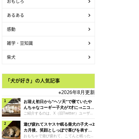
おもしろ
あるある
感動
雑学・豆知識
柴犬
「犬が好き」の人気記事
※2026年8月更新
お迎え初日から“ヘソ天”で寝ていたや
んちゃなコーギー子犬が7才に→ニコニ
コ“コーギースマイル”が魅力のコに成
ご紹介するのは、X（旧Twitter）ユーザー
＠Kus1oKg2vsgdWS2さんの愛犬でウェル
長！
遊び疲れてスヤスヤ眠る柴犬の子犬→2
シュ・コーギー・ペンブロークの神楽ちゃ
ん。今年の8月で7才になるという神楽ちゃ
カ月後、笑顔としっぽで喜びを表すコ
んですが、いったいどんな子犬時代を過ご
に成長！
おもちゃで遊び疲れて、こてんと眠った子