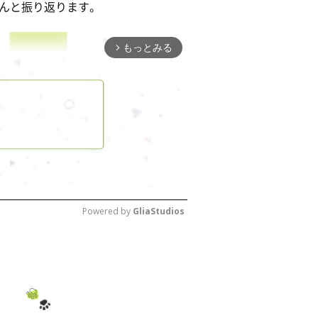
んと振り返ります。
もっとみる
arrow_forward_ios
Powered by 
GliaStudios
M
u
t
e