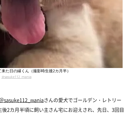
て来た日の縁くん（撮影時生後2カ月半）
＠sasuke112_mania
＠sasuke112_mania
さんの愛犬でゴールデン・レトリー
生後2カ月半頃に飼い主さん宅にお迎えされ、先日、3回目