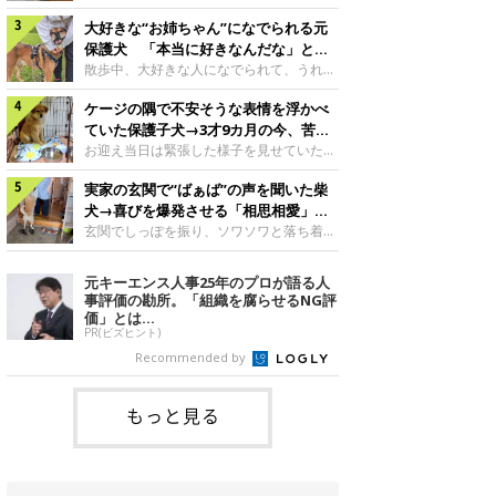
したのでしょうか。今回は、神楽ちゃんの
犬。あれから2カ月、表情や行動にさまざ
成長を飼い主さんと振り返ります！神楽ち
大好きな“お姉ちゃん”になでられる元
まな変化が見られるようになりました。遊
ゃんの成長について聞いた！お迎えから数
び疲れて眠る生後2カ月のなっちゃん遊び
保護犬 「本当に好きなんだな」と感
日後の神楽ちゃん（撮影時生後2カ月）＠
疲れた様子のなっちゃん。@Pkndg_紹介
じる表情にほっこり
散歩中、大好きな人になでられて、うれし
Kus1oKg2vsgdWS2――お迎え当初の神楽
するのは、X（旧Twitter）ユーザー
そうな表情を見せる元保護犬。甘えるよう
ちゃんの様子について教えてください。飼
@Pkndg_さんの愛犬・なっちゃん（取材
ケージの隅で不安そうな表情を浮かべ
な姿に、見ているこちらまでほっこりしま
い主さん： 「お迎え当日から“ヘソ天”で寝
時、生後4カ月／柴犬）。こちらの写真
す。大好きな“お姉ちゃん”に甘える小次郎
ていた保護子犬→3才9カ月の今、苦手
るようなコでし
は、なっちゃんが生後2カ月のころに撮影
くん妹さんになでてもらい、うれしそうな
を克服し頼もしいコに成長！
お迎え当日は緊張した様子を見せていた元
された一枚です。この日、なっちゃんは家
表情を見せる小次郎くん（2026年6月撮
野犬の保護子犬。あれから約3年半、苦手
族と一緒におもちゃで遊んでいました。た
影）。@mika_Jimmy紹介するのは、X（旧
実家の玄関で“ばぁば”の声を聞いた柴
だったことを一つひとつ克服し、家族に寄
くさん遊んで疲れたのか、その後は眠り始
Twitter）ユーザー@mika_Jimmyさんの愛
り添う姿を見せています。お迎え当日、ケ
犬→喜びを爆発させる「相思相愛」な
めたそうです。眠るなっちゃん。
犬・小次郎くん（撮影時5才）。こちら
ージの隅で不安そうにお迎え当日のシルビ
光景にほっこり
玄関でしっぽを振り、ソワソワと落ち着か
@Pkndg_
は、飼い主さんの妹さんと一緒に散歩をし
アちゃん。@nemonemotos今回紹介する
ない様子の柴犬。その先には、大好きな人
たときに撮影したという一枚です。この
のは、X（旧Twitter）ユーザー
との再会が待っていました。玄関でソワソ
元キーエンス人事25年のプロが語る人
日、飼い主さんは実家から自宅へ帰る途
@nemonemotosさんの愛犬・シルビアち
ワする福丸くんソワソワした様子を見せる
事評価の勘所。「組織を腐らせるNG評
中、妹さんと公園で待ち合わせ
ゃん（撮影当時、生後推定2カ月）。飼い
福丸くん。@totomo_fukumaru紹介する
価」とは...
主さんが「#最初に撮った一枚」として投
のは、X（旧Twitter）ユーザー
PR(ビズヒント)
稿した写真には、ケージの隅で不安そうな
@totomo_fukumaruさんが投稿していた
Recommended by
表情を浮かべるシルビアちゃんの姿が写っ
動画。玄関でしっぽを振っているのは、愛
ていました。こちらは、保護犬だったシル
犬・福丸くん（撮影時11才／柴犬）です。
何やらソワソワしている様子が印象的です
もっと見る
が、それにはほっこりする理由がありまし
た。 玄関で聞こえた、うれしい声ばぁば
に会えて喜ぶ福丸くん。@to