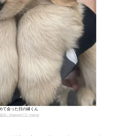
めて会った日の縁くん
提供／＠sasuke112_mania