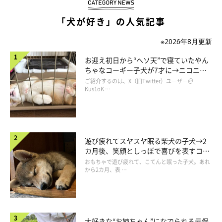
「犬が好き」の人気記事
※2026年8月更新
お迎え初日から“ヘソ天”で寝ていたやん
ちゃなコーギー子犬が7才に→ニコニ
コ“コーギースマイル”が魅力のコに成
ご紹介するのは、X（旧Twitter）ユーザー＠
長！
Kus1oK …
遊び疲れてスヤスヤ眠る柴犬の子犬→2
カ月後、笑顔としっぽで喜びを表すコに
成長！
おもちゃで遊び疲れて、こてんと眠った子犬。あれ
から2カ月、表 …
現在のペルちゃんがこちら。
@new_season_gift
大好きな“お姉ちゃん”になでられる元保