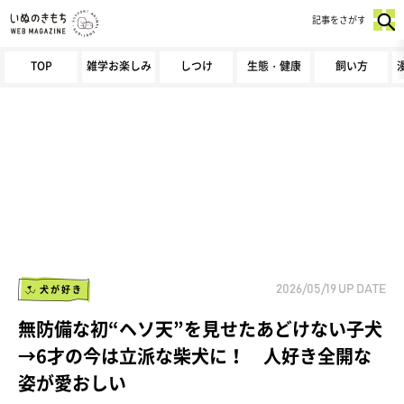
記事をさがす
TOP
雑学お楽しみ
しつけ
生態・健康
飼い方
犬が好き
2026/05/19
UP DATE
無防備な初“ヘソ天”を見せたあどけない子犬
→6才の今は立派な柴犬に！ 人好き全開な
姿が愛おしい