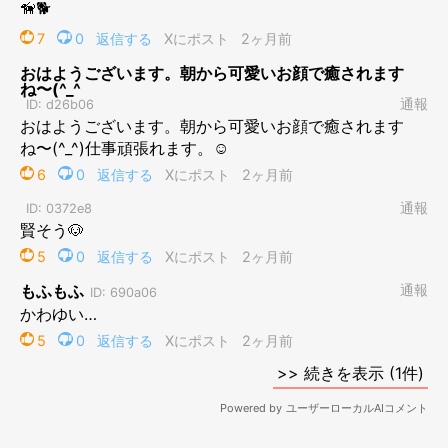
おもちゃで遊ぶペルちゃん。
@new_season_gift
ペルちゃんを家族に迎える際、ペットショップのスタッフさんか
ら
「カワウソ系の見た目」
と言われたのだそう。先代犬の柴犬と
はまた違う雰囲気で、飼い主さんも
「たしかに柴犬っぽさがあま
りないかも」
と感じていたといいます。
そんなペルちゃんは、お迎え当時からいろいろなものに興味
津々。気に入ったものはなかなか離さない一面も見られたそうで
す。
飼い主さん：
「とくに靴下とテーブル拭きを自らゲットしたら、飽きるまで離