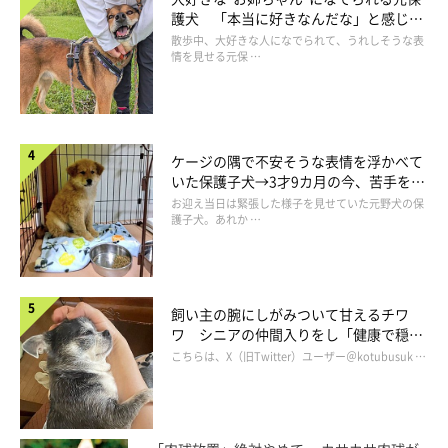
護犬 「本当に好きなんだな」と感じる
表情にほっこり
そんなペルちゃんも、現在は6才（取材時）に。成長するにつれ
散歩中、大好きな人になでられて、うれしそうな表
情を見せる元保 …
て徐々に“柴犬顔”になっていったそうです。体も大きくなり、お
となの柴犬へと成長したペルちゃん。行動面でも変化が見られて
いるようです。
ケージの隅で不安そうな表情を浮かべて
いた保護子犬→3才9カ月の今、苦手を克
飼い主さん：
服し頼もしいコに成長！
お迎え当日は緊張した様子を見せていた元野犬の保
「以前は初めての道や場所が苦手で、慣れるまでに時間がかかっ
護子犬。あれか …
ていました。それが、近年は
初めて行く場所でも『何度も来てま
す』バリにグングン歩く
んです。この辺りが成長したと感じてい
ます」
飼い主の腕にしがみついて甘えるチワ
ワ シニアの仲間入りをし「健康で穏や
かな暮らしが続いてほしい」と願う
こちらは、X（旧Twitter）ユーザー＠kotubusuk …