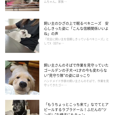
ムちゃん。家族 …
しさもあるといいます。
飼い主さん：
飼い主のひざの上で眠るペキニーズ 安
「パピーのころから
人が大好き
なのは、今も変わっていません。
心しきった姿に「こんな信頼関係いいよ
ね」の声
見知らぬ人に
『可愛い』
と声をかけられると、お耳ペタペタ、し
「完全に飼い主を信頼しきっているペキニーズ」と
っぽブンブンで体全体で嬉しさを表現。ナデナデされるとゴロン
してX（旧Tw …
としちゃいます。
信号待ちで見知らぬ人がバッグに手を入れると、
『おやつが出て
飼い主さんのそばで作業を見守っていた
くる』
と本気で信じています」
ゴールデンの子犬→1才の今も変わらな
い“見守り隊”の姿にほっこり
ハンドメイド作家の飼い主さんのそばで、作業を見
守ってきたゴー …
「もうちょっとこっち来て」なでてとア
ピールするラブラドール！ふだんの“ツ
ンデレ”な様子にもキュン