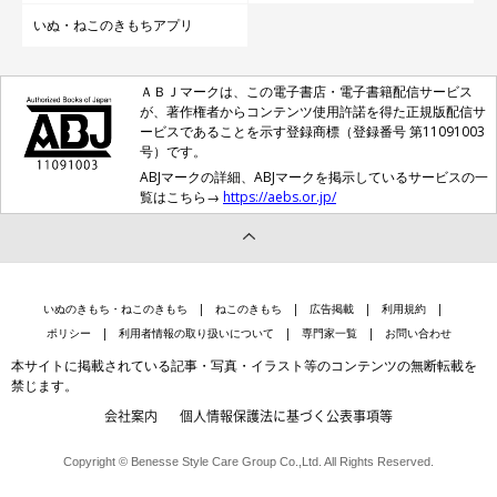
いぬ・ねこのきもちアプリ
ＡＢＪマークは、この電子書店・電子書籍配信サービス
が、著作権者からコンテンツ使用許諾を得た正規版配信サ
ービスであることを示す登録商標（登録番号 第11091003
号）です。
ABJマークの詳細、ABJマークを掲示しているサービスの一
覧はこちら→
https://aebs.or.jp/
いぬのきもち・ねこのきもち
ねこのきもち
広告掲載
利用規約
ポリシー
利用者情報の取り扱いについて
専門家一覧
お問い合わせ
本サイトに掲載されている記事・写真・イラスト等のコンテンツの無断転載を
禁じます。
会社案内
個人情報保護法に基づく公表事項等
Copyright © Benesse Style Care Group Co.,Ltd. All Rights Reserved.