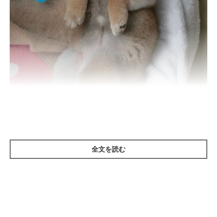
生後2カ月ごろのペルちゃん。
@new_season_gift
全文を読む
紹介するのは、X（旧Twitter）ユーザー
@new_season_gift
さん
の愛犬・ペルちゃん（撮影時、生後2カ月／柴犬）。こちらは、
家族に迎えて1週間が経ったころに撮影した一枚です。
撮影する直前、ペルちゃんはボール遊びをしていて家中を走り回