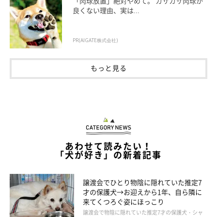
「肉球放置」絶対やめて。 カサカサ肉球が
良くない理由、実は...
PR(AIGATE株式会社)
もっと見る
あわせて読みたい！
「犬が好き」の新着記事
松ぼっくりをくわえて歩くペルちゃん。今でも、気に入ったものはなかなか
離さないそう。
譲渡会でひとり物陰に隠れていた推定7
@new_season_gift
才の保護犬→お迎えから1年、自ら隣に
来てくつろぐ姿にほっこり
成長による変化が見られる一方で、子犬時代から変わらない愛ら
譲渡会で物陰に隠れていた推定7才の保護犬・シャ