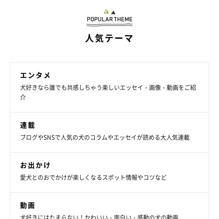
その後ろ姿について、飼い主さんは
「最高に愛おしいです」
と話
していました。
人気テーマ
写真提供・取材協力／
@new_season_gift
さん／X（旧Twitter）
取材・文／雨宮カイ
エンタメ
※この記事は投稿者さまに取材し、了承の上制作したものです。
犬好きなら誰でも共感しちゃう楽しいエッセイ・画像・動画をご紹
2026年5月時点の情報であり、現在と異なる場合があります。
介
連載
ブログやSNSで人気の犬のコラムやエッセイが読める大人気連載
お出かけ
愛犬とのおでかけが楽しくなるスポット情報やコツなど
動画
犬好きにはたまらない！かわいい・面白い・感動の犬の動画