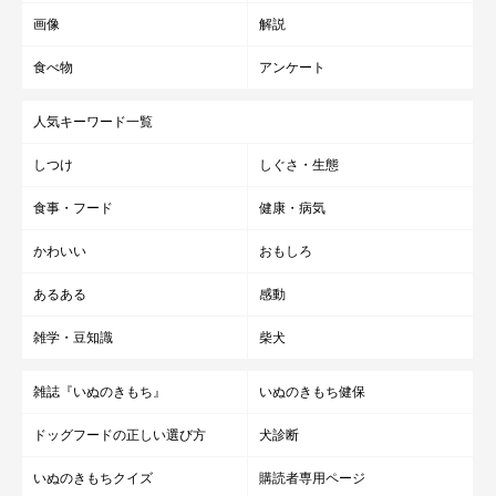
画像
解説
食べ物
アンケート
人気キーワード一覧
しつけ
しぐさ・生態
食事・フード
健康・病気
かわいい
おもしろ
あるある
感動
雑学・豆知識
柴犬
雑誌『いぬのきもち』
いぬのきもち健保
ドッグフードの正しい選び方
犬診断
いぬのきもちクイズ
購読者専用ページ