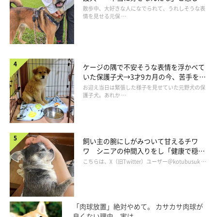
表情にほっこり
散歩中、大好きな人になでられて、うれしそうな表
情を見せる元保 …
ケージの隅で不安そうな表情を浮かべて
いた保護子犬→3才9カ月の今、苦手を克
服し頼もしいコに成長！
お迎え当日は緊張した様子を見せていた元野犬の保
護子犬。あれか …
飼い主の腕にしがみついて甘えるチワ
自分の気持ちを表現するのが上手なコに成長
ワ シニアの仲間入りをし「健康で穏や
かな暮らしが続いてほしい」と願う
こちらは、X（旧Twitter）ユーザー＠kotubusuk …
「肉球放置」絶対やめて。 カサカサ肉球が
良くない理由、実は...