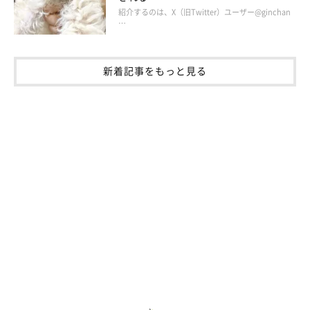
紹介するのは、X（旧Twitter）ユーザー@ginchan
行動面では、子犬のころよりも自分の気持ちを表現するのが上手
…
になったそう。甘えたいときには、アイコンタクトをしなが
ら“ピーピー”と鳴いて、前足で“トントン”してくるのだとか。
新着記事をもっと見る
自分の意思をはっきり伝えてくれるところに、飼い主さんは“む
たくんらしさ”を感じるそうです。
飼い主さん：
「散歩に誘っても
『今日は行きません』
というように動かない日
があり、そのわかりやすさに思わず笑ってしまいます。
ドッグランでは元気いっぱいに走り回る一方で、遊んでいる最中
に
『ちゃんといる？』
というように私のところへ戻ってきて、顔
を見てくれることも。その姿を見ると、信頼してくれているのか
なと感じてとても嬉しくなります」