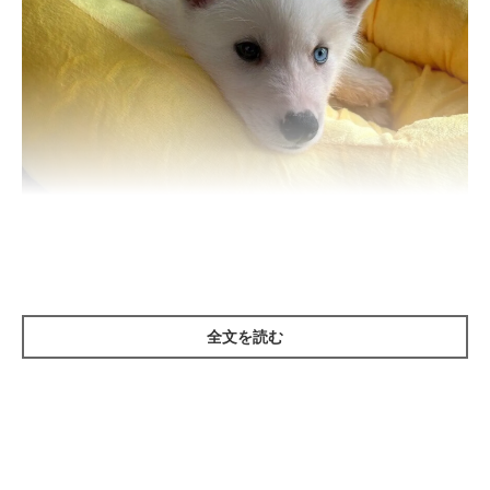
生後2カ月のころに撮影したむたくん。
@mutaa011
全文を読む
紹介するのは、X（旧Twitter）ユーザー
@mutaa011
さんの愛
犬・むたくん（撮影時、生後2カ月／シベリアン・ハスキー）。
こちらは、お迎えして間もないころに、自宅で過ごしている様子
を撮影した一枚です。