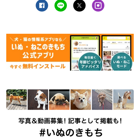
むたくんと過ごす日々のなかで、飼い主さんは何気ない瞬間にも
愛おしさを感じているそう。特別な出来事がなくても、むたくん
がそばにいてくれるだけで幸せなのだといいます。
飼い主さん：
「夜になると、むたは誰よりも先に寝室へ向かい、私たちの隣で
眠ろうとします。以前、私が体調を崩したときには、鼻で“ツン
ツン”と顔をつつくようなしぐさを見せ、その後もずっとそばに
寄り添ってくれました。言葉は話せなくても、心配してくれてい
るように感じてとても嬉しかったです。
安心しきった表情で眠る姿や、何気なくそばにいてくれる時間の
一つひとつに、幸せを感じます」
写真提供・取材協力／
@mutaa011
さん／X（旧Twitter）
取材・文／雨宮カイ