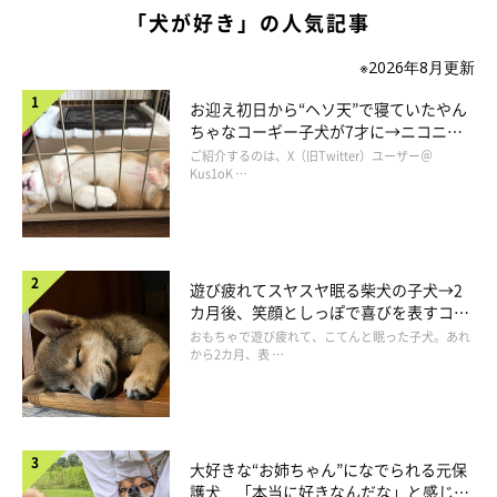
に、こう振り返ります。
「犬が好き」の人気記事
※2026年8月更新
飼い主さん：
「環境が変わって不安で鳴くこともありましたが、少しずつ家の
お迎え初日から“ヘソ天”で寝ていたやん
ちゃなコーギー子犬が7才に→ニコニ
中を探索するようになり、ゴハンが大好きな食いしん坊な様子を
コ“コーギースマイル”が魅力のコに成
ご紹介するのは、X（旧Twitter）ユーザー＠
見せていました。
長！
Kus1oK …
好奇心旺盛でいろいろなものに興味を示す一方、初めてのことは
まず様子を見てから行動する慎重な性格で、そのころから今
の“むたらしさ”が出ていたように思います。
遊び疲れてスヤスヤ眠る柴犬の子犬→2
カ月後、笑顔としっぽで喜びを表すコに
成長！
おもちゃで遊び疲れて、こてんと眠った子犬。あれ
今振り返ると、
小さな体で慣れない環境に一生懸命順応しようと
から2カ月、表 …
していたんだな
と感じます」
大好きな“お姉ちゃん”になでられる元保
護犬 「本当に好きなんだな」と感じる