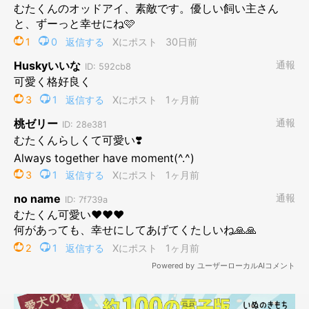
子犬時代のむたくん。
@mutaa011
子犬のむたくんは、「真っ白で“パヤパヤ”な毛と、オッドアイが
印象的なコ」だったそうです。まだあどけなさが残る表情がかわ
いらしく、飼い主さんは
「見ているだけで自然と笑顔になってい
ました」
と話します。