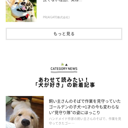
PR(AIGATE株式会社)
もっと見る
あわせて読みたい！
「犬が好き」の新着記事
飼い主さんのそばで作業を見守っていた
ゴールデンの子犬→1才の今も変わらな
現在のむたくんがこちら。
い“見守り隊”の姿にほっこり
@mutaa011
ハンドメイド作家の飼い主さんのそばで、作業を見
守ってきたゴー …