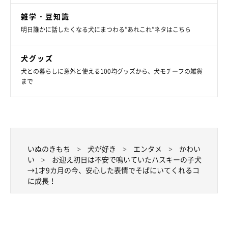
雑学・豆知識
明日誰かに話したくなる犬にまつわる”あれこれ”ネタはこちら
かまってほしそうに見つめるむたくん。
@mutaa011
犬グッズ
むたくんの嬉しい成長は、ほかにもあります。
犬との暮らしに意外と使える100均グッズから、犬モチーフの雑貨
まで
お迎え当初は不安で鳴いていたけれど、今では安心した表情でそ
ばにいてくれるようになったそう。また、苦手なことに対して
も、少しずつ挑戦できるようになっているのだとか。
いぬのきもち
犬が好き
エンタメ
かわい
飼い主さんは、むたくんの成長に日々驚かされているそうです。
い
お迎え初日は不安で鳴いていたハスキーの子犬
→1才9カ月の今、安心した表情でそばにいてくれるコ
に成長！