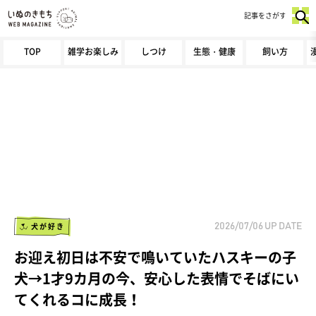
記事をさがす
TOP
雑学お楽しみ
しつけ
生態・健康
飼い方
犬が好き
2026/07/06
UP DATE
お迎え初日は不安で鳴いていたハスキーの子
犬→1才9カ月の今、安心した表情でそばにい
てくれるコに成長！