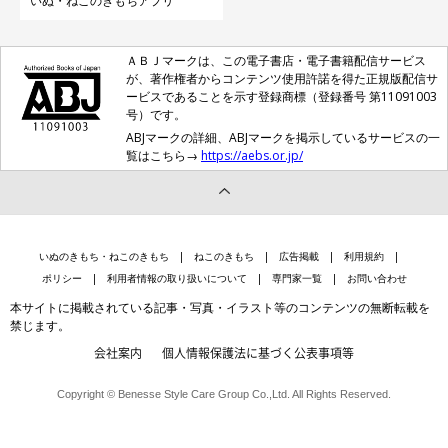
いぬ・ねこのきもちアプリ
ＡＢＪマークは、この電子書店・電子書籍配信サービス
が、著作権者からコンテンツ使用許諾を得た正規版配信サ
ービスであることを示す登録商標（登録番号 第11091003
号）です。
ABJマークの詳細、ABJマークを掲示しているサービスの一
覧はこちら→
https://aebs.or.jp/
いぬのきもち・ねこのきもち
ねこのきもち
広告掲載
利用規約
ポリシー
利用者情報の取り扱いについて
専門家一覧
お問い合わせ
本サイトに掲載されている記事・写真・イラスト等のコンテンツの無断転載を
禁じます。
会社案内
個人情報保護法に基づく公表事項等
Copyright © Benesse Style Care Group Co.,Ltd. All Rights Reserved.