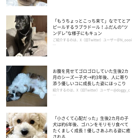
取材時、むたくんは1才9カ月になりました。今では体重が30kg
と立派な体に。子犬のころから変わらず毛がふわふわで、成長と
ともに存在感も増したように感じるといいます。
「もうちょっとこっち来て」なでてとア
ピールするラブラドール！ふだんの“ツ
ンデレ”な様子にもキュン
ご紹介するのは、X（旧Twitter）ユーザー＠N_oooi
…
お腹を見せてゴロゴロしていた生後2カ
月のシーズー子犬→約3年後、人に寄り
添う優しいコに成長した姿にほっこり
紹介するのは、X（旧Twitter）ユーザー@doggy_c
…
「小さくて心配だった」生後2カ月の子
ドッグランで飼い主さんにくっつくむたくん。
犬は約6年後、ゴハンをモリモリ食べて
@mutaa011
たくましく成長！優しさあふれる姿に癒
される