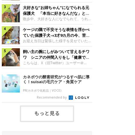
したのでしょうか。今回は、神楽ちゃんの
犬。あれから2カ月、表情や行動にさまざ
成長を飼い主さんと振り返ります！神楽ち
大好きな“お姉ちゃん”になでられる元
まな変化が見られるようになりました。遊
ゃんの成長について聞いた！お迎えから数
び疲れて眠る生後2カ月のなっちゃん遊び
保護犬 「本当に好きなんだな」と感
日後の神楽ちゃん（撮影時生後2カ月）＠
疲れた様子のなっちゃん。@Pkndg_紹介
じる表情にほっこり
散歩中、大好きな人になでられて、うれし
Kus1oKg2vsgdWS2――お迎え当初の神楽
するのは、X（旧Twitter）ユーザー
そうな表情を見せる元保護犬。甘えるよう
ちゃんの様子について教えてください。飼
@Pkndg_さんの愛犬・なっちゃん（取材
ケージの隅で不安そうな表情を浮かべ
な姿に、見ているこちらまでほっこりしま
い主さん： 「お迎え当日から“ヘソ天”で寝
時、生後4カ月／柴犬）。こちらの写真
す。大好きな“お姉ちゃん”に甘える小次郎
ていた保護子犬→3才9カ月の今、苦手
るようなコでし
は、なっちゃんが生後2カ月のころに撮影
くん妹さんになでてもらい、うれしそうな
を克服し頼もしいコに成長！
お迎え当日は緊張した様子を見せていた元
された一枚です。この日、なっちゃんは家
表情を見せる小次郎くん（2026年6月撮
野犬の保護子犬。あれから約3年半、苦手
族と一緒におもちゃで遊んでいました。た
影）。@mika_Jimmy紹介するのは、X（旧
飼い主の腕にしがみついて甘えるチワ
だったことを一つひとつ克服し、家族に寄
くさん遊んで疲れたのか、その後は眠り始
Twitter）ユーザー@mika_Jimmyさんの愛
り添う姿を見せています。お迎え当日、ケ
ワ シニアの仲間入りをし「健康で穏
めたそうです。眠るなっちゃん。
犬・小次郎くん（撮影時5才）。こちら
ージの隅で不安そうにお迎え当日のシルビ
やかな暮らしが続いてほしい」と願う
こちらは、X（旧Twitter）ユーザー＠
@Pkndg_
は、飼い主さんの妹さんと一緒に散歩をし
アちゃん。@nemonemotos今回紹介する
kotubusuke617さんが投稿した写真。写
たときに撮影したという一枚です。この
のは、X（旧Twitter）ユーザー
っているのは、愛犬でチワワのつぶしゃん
カネボウの酵素研究がつるすべ肌に導
日、飼い主さんは実家から自宅へ帰る途
@nemonemotosさんの愛犬・シルビアち
（本名：こつぶちゃん）です。飼い主さん
く！suisaiの毛穴ケア・角質ケア
中、妹さんと公園で待ち合わせ
ゃん（撮影当時、生後推定2カ月）。飼い
の腕にしがみつくつぶしゃん（撮影時6
主さんが「#最初に撮った一枚」として投
才）＠kotubusuke617撮影当時の状況に
PR(カネボウ化粧品｜VOCE)
稿した写真には、ケージの隅で不安そうな
ついて伺うと、飼い主さんはこう教えてく
Recommended by
表情を浮かべるシルビアちゃんの姿が写っ
れました。飼い主さん： 「ある休日のこ
ていました。こちらは、保護犬だったシル
とです。私がソファに座った途端にひざの
上にのってきたので、そのままなでながら
もっと見る
テレビを見ていたのですが、微動だにしな
いので気になって見てみると、腕にしがみ
つくような形で気持ちよさそうに