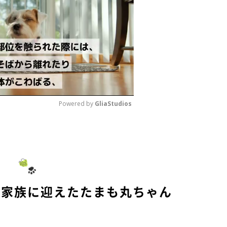
Powered by 
GliaStudios
M
u
t
e
ら家族に迎えたたまも丸ちゃん