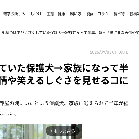
雑学お楽しみ
しつけ
生態・健康
飼い方
漫画・コラム
食べ物
投稿
部屋の隅でびくびくしていた保護犬→家族になって半年、毎日さまざまな表情や
2026/07/02
UP DATE
ていた保護犬→家族になって半
情や笑えるしぐさを見せるコに
部屋の隅にいたという保護犬。家族に迎えられて半年が経
ました。
もっとみる
arrow_forward_ios