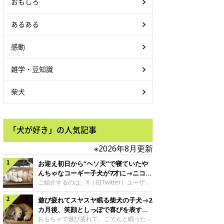
おもしろ
あるある
感動
雑学・豆知識
柴犬
「犬が好き」の人気記事
※2026年8月更新
お迎え初日から“ヘソ天”で寝ていたや
んちゃなコーギー子犬が7才に→ニコニ
コ“コーギースマイル”が魅力のコに成
ご紹介するのは、X（旧Twitter）ユーザー
＠Kus1oKg2vsgdWS2さんの愛犬でウェル
長！
遊び疲れてスヤスヤ眠る柴犬の子犬→2
シュ・コーギー・ペンブロークの神楽ちゃ
ん。今年の8月で7才になるという神楽ちゃ
カ月後、笑顔としっぽで喜びを表すコ
んですが、いったいどんな子犬時代を過ご
に成長！
おもちゃで遊び疲れて、こてんと眠った子