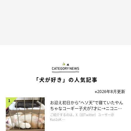
「犬が好き」の人気記事
※2026年8月更新
さくらちゃんのふだんの様子
お迎え初日から“ヘソ天”で寝ていたやん
ちゃなコーギー子犬が7才に→ニコニ
コ“コーギースマイル”が魅力のコに成
ご紹介するのは、X（旧Twitter）ユーザー＠
長！
Kus1oK …