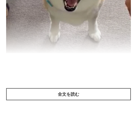
とってもうれしそうな表情を見せたさくらちゃん
＠miesakusaku39
写真は、
＠miesakusaku39
さんが「おかえりワン」とキャプショ
ンをつけて、X（旧Twitter）に投稿した動画のひとコマ。写って
全文を読む
いるのは、愛犬で柴犬のさくらちゃん（撮影時4才）です。
飼い主さん：
「今年のGWの出来事です。久しぶりに娘が帰省し、さくらがな
でられている様子を撮影しました。さくらは娘のことがとても好