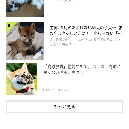
ーズー子犬の成 …
た。
飼い主さん：
生後2カ月のあどけない柴犬の子犬→1才
「ドライブが好きで、週末には一緒に車で公園に行きます。そし
の今は凛々しい姿に！ 変わらない「く
りくりおめめ」にもほっこり
て、なぜかソファの背もたれの上に登る、高いところが好きなわ
幼い表情で飼い主さんを見つめる柴犬の子犬。1才
を迎えた現在は …
んこです」
「肉球放置」絶対やめて。 カサカサ肉球が
良くない理由、実は...
PR(AIGATE株式会社)
もっと見る