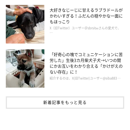
と飼い主さんの幸せな暮らしが、末永く続くことを願っていま
大好きなじーじに甘えるラブラドールが
す。
かわいすぎる！ふだんの穏やかな一面に
もほっこり
X（旧Twitter）ユーザー＠sbrsitmさんの愛犬で、
写真提供・取材協力／
＠miesakusaku39
さん／X（旧Twitter）
…
取材・文／長谷部サチ
※この記事は投稿者さまに取材し、了承の上制作したものです。
2026年5月時点の情報であり、現在と異なる場合があります。
「好奇心の塊でコミュニケーションに苦
労した」生後3カ月柴犬子犬→いつの間
にかお互いをわかり合える「かけがえの
ない存在」に！
紹介するのは、X(旧Twitter)ユーザー@siba883 …
新着記事をもっと見る