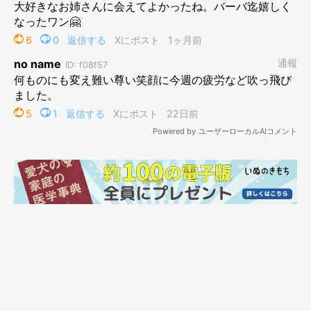
ントも。
《大好きなお姉ちゃんになでてもらえてうれしいね》
《お休みで家族みんな集合したのかな？さくらちゃんうれしいね
うれしすぎてかわいすぎる笑顔》
《いいコだね〜 なでなでしてもらえてうれしいね》
さくらちゃんの喜んでいる様子は、見る人の心を温かくしてくれ
たようです。
おかえりワン💓
pic.twitter.com/xmKlE0w0qC
— 柴さくら (@miesakusaku39)
May 2, 2026