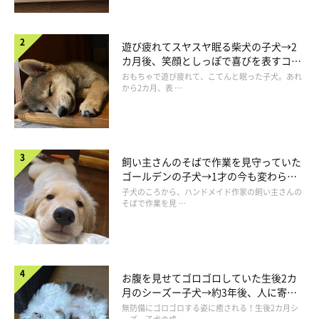
遊び疲れてスヤスヤ眠る柴犬の子犬→2
カ月後、笑顔としっぽで喜びを表すコに
成長！
おもちゃで遊び疲れて、こてんと眠った子犬。あれ
から2カ月、表 …
飼い主さんのそばで作業を見守っていた
ゴールデンの子犬→1才の今も変わらな
い“見守り隊”の姿にほっこり
子犬のころから、ハンドメイド作家の飼い主さんの
そばで作業を見 …
別の日の様子 ソファの背もたれにのるさくらちゃん
お腹を見せてゴロゴロしていた生後2カ
＠miesakusaku39
月のシーズー子犬→約3年後、人に寄り
添う優しいコに成長した姿にほっこり
無防備にゴロゴロする姿に癒される！生後2カ月シ
飼い主さんには、ふだんのさくらちゃんの様子もお聞きしまし