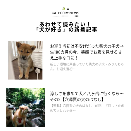
あわせて読みたい！
「犬が好き」の新着記事
お迎え当初は不安げだった柴犬の子犬→
生後6カ月の今、笑顔でお腹を見せる甘
お出かけ中のさくらちゃん ニコニコ“笑顔”が愛らしい
え上手なコに！
＠miesakusaku39
新しい環境に戸惑っていた柴犬の子犬・みりんちゃ
ん。お迎え当初 …
飼い主さん：
「また、人が大好きで、近所の人にもかわいがってもらっていま
す。おっとりした性格で、目が合うと“笑顔”を見せてくれる癒や
涼しさを求めて犬と八ヶ岳に行くなら〜
その2【穴澤賢の犬のはなし】
しの存在です。親バカですが、世界一かわいいと思っています」
【連載】穴澤賢の犬のはなし 前回、『涼しさを求
めて犬と八ヶ岳 …
そんなさくらちゃんへの思いについて伺うと、「ずっと元気で長
生きしてほしいです」と話してくれた飼い主さん。さくらちゃん