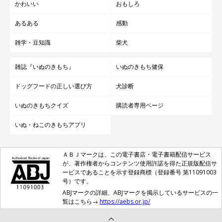
かわいい
おもしろ
あるある
感動
雑学・豆知識
柴犬
雑誌『いぬのきもち』
いぬのきもち健保
ドッグフードの正しい選び方
犬診断
いぬのきもちクイズ
購読者専用ページ
いぬ・ねこのきもちアプリ
ＡＢＪマークは、この電子書店・電子書籍配信サービス
が、著作権者からコンテンツ使用許諾を得た正規版配信サ
ービスであることを示す登録商標（登録番号 第11091003
号）です。
ABJマークの詳細、ABJマークを掲示しているサービスの一
覧はこちら→
https://aebs.or.jp/