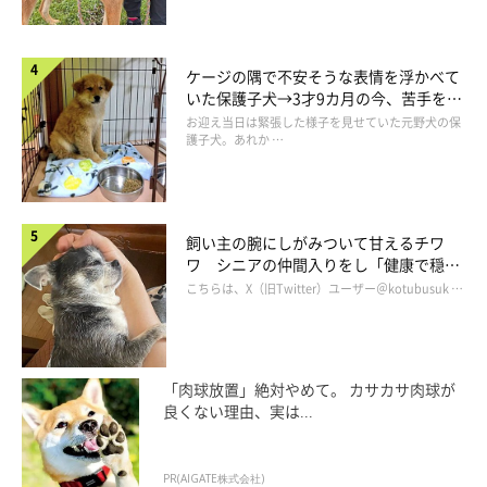
んと“たぬき寄り”なお顔になって、すっかり柴犬になったなと思
いました。お鼻も真っ黒だったのがピンクになって、そこも可愛
ケージの隅で不安そうな表情を浮かべて
かったです。
いた保護子犬→3才9カ月の今、苦手を克
服し頼もしいコに成長！
お迎え当日は緊張した様子を見せていた元野犬の保
つむぎはお迎え当時から足が大きく、経験上
『足が大きなコは、
護子犬。あれか …
将来大きくたくましく育つ』
と思っていましたが、予想どおりが
っしりした体型のコに成長。私たちの考えは間違っていなかった
と、夫婦で実感しました（笑）」
飼い主の腕にしがみついて甘えるチワ
ワ シニアの仲間入りをし「健康で穏や
かな暮らしが続いてほしい」と願う
こちらは、X（旧Twitter）ユーザー＠kotubusuk …
「肉球放置」絶対やめて。 カサカサ肉球が
良くない理由、実は...
PR(AIGATE株式会社)