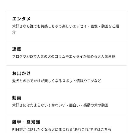
ぽん太くんのいない日々はとても寂しく、
「夫婦ともに喪失感で
エンタメ
落ち込んでいた」
と振り返る飼い主さん。そんなときに、つむぎ
犬好きなら誰でも共感しちゃう楽しいエッセイ・画像・動画をご紹
くんとの出会いがあったといいます。
介
飼い主さん：
連載
「ペットショップで柴犬を見たら、少しは気が紛れるかなと思っ
ブログやSNSで人気の犬のコラムやエッセイが読める大人気連載
て。妻と一緒に訪れたところ、つむぎを見つけたんです。
お出かけ
おっとりした印象が強く、実際に抱っこさせてもらったときのお
愛犬とのおでかけが楽しくなるスポット情報やコツなど
となしさや、のほほんとした雰囲気がぽん太にそっくり。
『この
コしかいない！』
と思い、すぐに環境を整えてつむぎをお迎えし
動画
ました」
犬好きにはたまらない！かわいい・面白い・感動の犬の動画
雑学・豆知識
明日誰かに話したくなる犬にまつわる”あれこれ”ネタはこちら