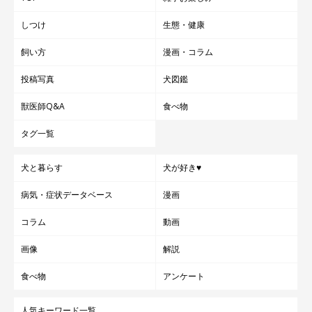
@dotechin_ponta
しつけ
生態・健康
感情表現が豊かなつむぎくん。成長とともに、よく笑うようにも
飼い方
漫画・コラム
なったそう。飼い主さんは
「いっぱい話しかけて笑顔で接してい
たら、いっぱい笑うようになりました」
と話しています。
投稿写真
犬図鑑
獣医師Q&A
食べ物
タグ一覧
犬と暮らす
犬が好き♥
病気・症状データベース
漫画
コラム
動画
画像
解説
食べ物
アンケート
人気キーワード一覧