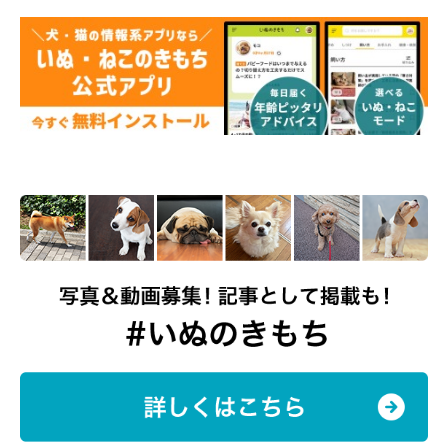
@dotechin_ponta
その後も健やかに成長し、取材時には生後9カ月になったつむぎ
くん。甘えん坊でやんちゃな性格で、いろいろなものに興味
津々。何より“おしゃべり”なのだとか。
日常ではこんな姿が見られるそうです。
飼い主さん：
「嬉しいときや遊んでいるとき、何か不満があるときにはしゃべ
るので、そこがまた可愛いです。帰宅すると感情が爆発してしま
い、おしゃべりしながら、ときには嬉しさのあまり唸るような声
を出し、“ヒコーキ耳”で喜んでくれます」