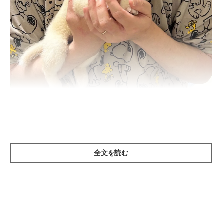
生後2カ月のころのつむぎくん。
@dotechin_ponta
紹介するのは、X（旧Twitter）ユーザー
@dotechin_ponta
さんの
全文を読む
愛犬・つむぎくん（取材時、生後9カ月／柴犬）。こちらは、お
迎え初日に撮影した一枚です。
撮影当時のつむぎくんは生後2カ月。体重が1kgほどで、片手で
も軽々と抱っこできるサイズ感だったそう。小さくてあどけない