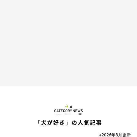
生後6カ月のころのつむぎくん。
@dotechin_ponta
こちらは、生後6カ月のころに撮影したつむぎくん。このときに
は体重が7.4kgになっていたといい、お迎え当時と比べて抱っこ
したときのずっしり感も増していたのだとか。
「犬が好き」の人気記事
※2026年8月更新