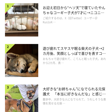
お迎え初日から“ヘソ天”で寝ていたやん
ちゃなコーギー子犬が7才に→ニコニ
コ“コーギースマイル”が魅力のコに成
ご紹介するのは、X（旧Twitter）ユーザー＠
長！
Kus1oK …
「生後2カ月→生後6カ月」のビフォーアフター。
@dotechin_ponta
遊び疲れてスヤスヤ眠る柴犬の子犬→2
カ月後、笑顔としっぽで喜びを表すコに
成長！
子犬の成長の早さを実感し、
「感動がじんわりありました」
と話
おもちゃで遊び疲れて、こてんと眠った子犬。あれ
から2カ月、表 …
す飼い主さん。つむぎくんの成長について、こう話しています。
飼い主さん：
「毎日ゴハンを残さず食べるし、しっかり遊ぶしで、すくすく育
大好きな“お姉ちゃん”になでられる元保
護犬 「本当に好きなんだな」と感じる
ったなという印象です。
表情にほっこり
散歩中、大好きな人になでられて、うれしそうな表
情を見せる元保 …
目は変わらずくりくりとした可愛いおめめのままで、顔もだんだ