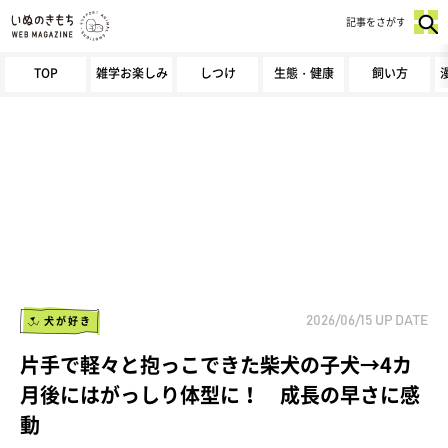
記事をさがす
TOP
雑学お楽しみ
しつけ
生態・健康
飼い方
犬が好き
2026/06/15
UP DATE
片手で軽々と抱っこできた柴犬の子犬→4カ
月後にはがっしり体型に！ 成長の早さに感
動