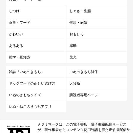
しつけ
しぐさ・生態
つむぎくんのやんちゃさと素直さに支えられ
食事・フード
健康・病気
る毎日
かわいい
おもしろ
あるある
感動
雑学・豆知識
柴犬
雑誌『いぬのきもち』
いぬのきもち健保
ドッグフードの正しい選び方
犬診断
いぬのきもちクイズ
購読者専用ページ
いぬ・ねこのきもちアプリ
ＡＢＪマークは、この電子書店・電子書籍配信サービス
が、著作権者からコンテンツ使用許諾を得た正規版配信サ