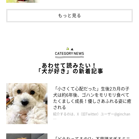
もっと見る
先代犬との別れのあと、出会ったつむぎくん
あわせて読みたい！
「犬が好き」の新着記事
「小さくて心配だった」生後2カ月の子
犬は約6年後、ゴハンをモリモリ食べて
たくましく成長！優しさあふれる姿に癒
される
紹介するのは、X（旧Twitter）ユーザー@ginchan
…
「どうなってるの!?」不思議すぎるミニ