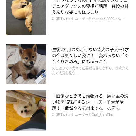
チュアダックスの寝相が話題 普段の甘
えん坊な姿にもほっこり
X（旧Twitter）ユーザー＠chacha210309さん …
生後2カ月のあどけない柴犬の子犬→1才
の今は凛々しい姿に！ 変わらない「く
りくりおめめ」にもほっこり
久しぶりの子犬育てに悪戦苦闘しながら、慎之介く
んの成長を見守 …
先代犬・ぽん太くん。
@dotechin_ponta
「面倒なときでも頑張れる」飼い主の洗
い物を“応援”するシー・ズー子犬が話
つむぎくんをお迎えするきっかけは、先代犬・ぽん太くん（柴
題！「俄然やる気出ますね」の声も
X（旧Twitter）ユーザー＠Olaf_ShihThu
犬）でした。ぽん太くんは病気との闘病の末、亡くなったのだそ
うです。