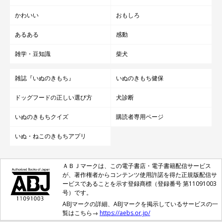
かわいい
おもしろ
あるある
感動
雑学・豆知識
柴犬
雑誌『いぬのきもち』
いぬのきもち健保
ドッグフードの正しい選び方
犬診断
いぬのきもちクイズ
購読者専用ページ
いぬ・ねこのきもちアプリ
ＡＢＪマークは、この電子書店・電子書籍配信サービス
が、著作権者からコンテンツ使用許諾を得た正規版配信サ
ービスであることを示す登録商標（登録番号 第11091003
号）です。
ABJマークの詳細、ABJマークを掲示しているサービスの一
覧はこちら→
https://aebs.or.jp/