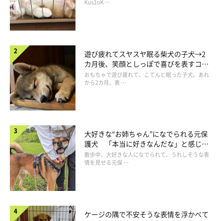
長！
Kus1oK …
遊び疲れてスヤスヤ眠る柴犬の子犬→2
カ月後、笑顔としっぽで喜びを表すコに
成長！
おもちゃで遊び疲れて、こてんと眠った子犬。あれ
から2カ月、表 …
大好きな“お姉ちゃん”になでられる元保
護犬 「本当に好きなんだな」と感じる
表情にほっこり
散歩中、大好きな人になでられて、うれしそうな表
情を見せる元保 …
ケージの隅で不安そうな表情を浮かべて