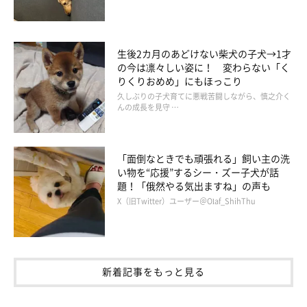
生後2カ月のあどけない柴犬の子犬→1才
の今は凛々しい姿に！ 変わらない「く
りくりおめめ」にもほっこり
久しぶりの子犬育てに悪戦苦闘しながら、慎之介く
んの成長を見守 …
「面倒なときでも頑張れる」飼い主の洗
い物を“応援”するシー・ズー子犬が話
題！「俄然やる気出ますね」の声も
X（旧Twitter）ユーザー＠Olaf_ShihThu
新着記事をもっと見る