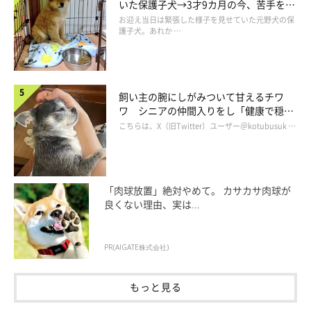
いた保護子犬→3才9カ月の今、苦手を克
服し頼もしいコに成長！
お迎え当日は緊張した様子を見せていた元野犬の保
護子犬。あれか …
飼い主の腕にしがみついて甘えるチワ
ワ シニアの仲間入りをし「健康で穏や
かな暮らしが続いてほしい」と願う
こちらは、X（旧Twitter）ユーザー＠kotubusuk …
「肉球放置」絶対やめて。 カサカサ肉球が
良くない理由、実は...
PR(AIGATE株式会社)
もっと見る