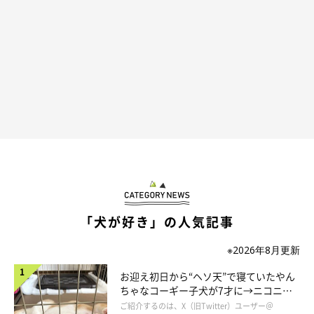
＠bu_charo.ponko
ぽん子ちゃんとクッションのコラボレーション☆ ビックリする
ほどハマりすぎてて、思わず笑ってしまうのでした（・∀・）
「犬が好き」の人気記事
※2026年8月更新
参照／Instagram（
＠bu_charo.ponko
）
文／Nana
お迎え初日から“ヘソ天”で寝ていたやん
ちゃなコーギー子犬が7才に→ニコニ
コ“コーギースマイル”が魅力のコに成
ご紹介するのは、X（旧Twitter）ユーザー＠