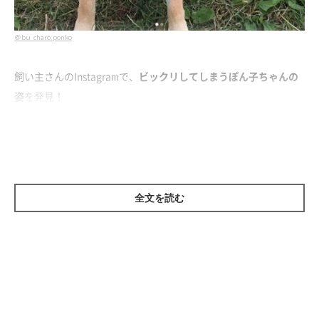
＠bu_charo.ponko
飼い主さんのInstagramで、
ビックリしてしまうぽん子ちゃんの
姿
を発見！
それはとある日の出来事でした。ぽん子ちゃんが、ソファでのん
びりくつろいでいると思いきや……↓↓
全文を読む