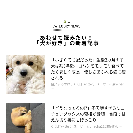
あわせて読みたい！
「犬が好き」の新着記事
「小さくて心配だった」生後2カ月の子
犬は約6年後、ゴハンをモリモリ食べて
たくましく成長！優しさあふれる姿に癒
される
紹介するのは、X（旧Twitter）ユーザー@ginchan
…
「どうなってるの!?」不思議すぎるミニ
チュアダックスの寝相が話題 普段の甘
えん坊な姿にもほっこり
X（旧Twitter）ユーザー＠chacha210309さん …