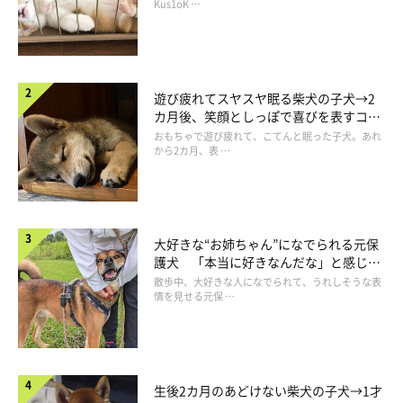
長！
Kus1oK …
遊び疲れてスヤスヤ眠る柴犬の子犬→2
カ月後、笑顔としっぽで喜びを表すコに
成長！
おもちゃで遊び疲れて、こてんと眠った子犬。あれ
から2カ月、表 …
大好きな“お姉ちゃん”になでられる元保
護犬 「本当に好きなんだな」と感じる
表情にほっこり
散歩中、大好きな人になでられて、うれしそうな表
情を見せる元保 …
生後2カ月のあどけない柴犬の子犬→1才