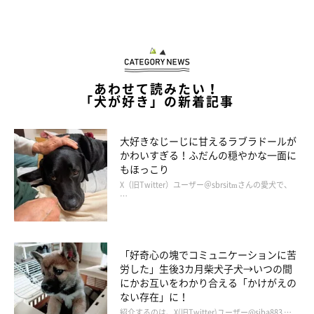
あわせて読みたい！
「犬が好き」の新着記事
大好きなじーじに甘えるラブラドールが
かわいすぎる！ふだんの穏やかな一面に
もほっこり
X（旧Twitter）ユーザー＠sbrsitmさんの愛犬で、
…
「好奇心の塊でコミュニケーションに苦
労した」生後3カ月柴犬子犬→いつの間
にかお互いをわかり合える「かけがえの
ない存在」に！
紹介するのは、X(旧Twitter)ユーザー@siba883 …