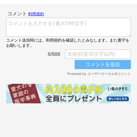
参照／Instagram（
@golden_mosh
）
文／kate