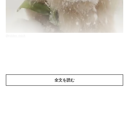
@golden_mosh
積もる雪をパクッとしてみたり、お父さんが投げる雪に跳ね回っ
てみたり、
全身を雪まみれにして遊んでいます♪
全文を読む
寒さなんて吹き飛ばしちゃいそうに、元気に遊ぶモッシュくんで
す(*'ω'*)