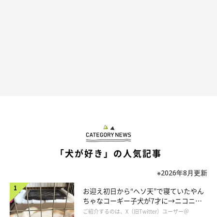
「犬が好き」の人気記事
※2026年8月更新
お迎え初日から“ヘソ天”で寝ていたやん
ちゃなコーギー子犬が7才に→ニコニ
コ“コーギースマイル”が魅力のコに成
ご紹介するのは、X（旧Twitter）ユーザー＠