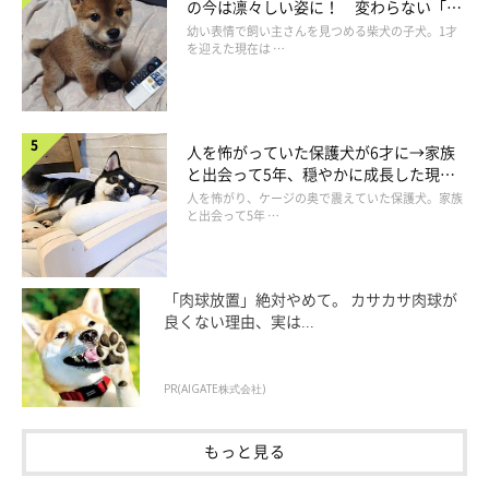
の今は凛々しい姿に！ 変わらない「く
りくりおめめ」にもほっこり
幼い表情で飼い主さんを見つめる柴犬の子犬。1才
を迎えた現在は …
人を怖がっていた保護犬が6才に→家族
と出会って5年、穏やかに成長した現在
の姿にグッとくる
人を怖がり、ケージの奥で震えていた保護犬。家族
と出会って5年 …
「肉球放置」絶対やめて。 カサカサ肉球が
良くない理由、実は...
PR(AIGATE株式会社)
もっと見る