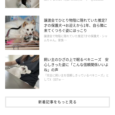
譲渡会でひとり物陰に隠れていた推定7
才の保護犬→お迎えから1年、自ら隣に
来てくつろぐ姿にほっこり
譲渡会で物陰に隠れていた推定7才の保護犬・シャ
ムちゃん。家族 …
飼い主のひざの上で眠るペキニーズ 安
心しきった姿に「こんな信頼関係いいよ
ね」の声
「完全に飼い主を信頼しきっているペキニーズ」と
してX（旧Tw …
新着記事をもっと見る