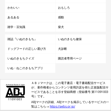
かわいい
おもしろ
あるある
感動
雑学・豆知識
柴犬
雑誌『いぬのきもち』
いぬのきもち健保
ドッグフードの正しい選び方
犬診断
いぬのきもちクイズ
購読者専用ページ
いぬ・ねこのきもちアプリ
ＡＢＪマークは、この電子書店・電子書籍配信サービス
が、著作権者からコンテンツ使用許諾を得た正規版配信サ
ービスであることを示す登録商標（登録番号 第11091003
号）です。
ABJマークの詳細、ABJマークを掲示しているサービスの一
覧はこちら→
https://aebs.or.jp/