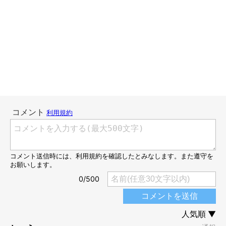
今は亡き初音ちゃんにもきっと伝わっていたと思いますよ！
「初音じゃけえ」は、残り3回で終了となります。愛情たっぷり
の初音ちゃんの想いを綴った連載、最後までお見逃しなく！
作者：ナヨタケ（@nayotaketake）