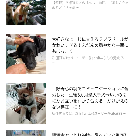
【連載】穴澤賢の犬のはなし 前回、『涼しさを求
めて犬と八ヶ岳 …
大好きなじーじに甘えるラブラドールが
かわいすぎる！ふだんの穏やかな一面に
もほっこり
X（旧Twitter）ユーザー＠sbrsitmさんの愛犬で、
…
「好奇心の塊でコミュニケーションに苦
労した」生後3カ月柴犬子犬→いつの間
にかお互いをわかり合える「かけがえの
ない存在」に！
紹介するのは、X(旧Twitter)ユーザー@siba883 …
譲渡会でひとり物陰に隠れていた推定7