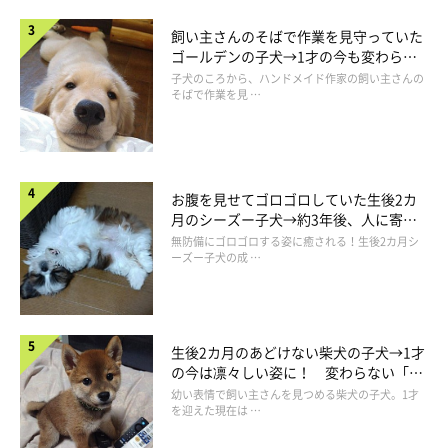
飼い主さんのそばで作業を見守っていた
ゴールデンの子犬→1才の今も変わらな
い“見守り隊”の姿にほっこり
子犬のころから、ハンドメイド作家の飼い主さんの
そばで作業を見 …
お腹を見せてゴロゴロしていた生後2カ
月のシーズー子犬→約3年後、人に寄り
添う優しいコに成長した姿にほっこり
無防備にゴロゴロする姿に癒される！生後2カ月シ
ーズー子犬の成 …
生後2カ月のあどけない柴犬の子犬→1才
の今は凛々しい姿に！ 変わらない「く
りくりおめめ」にもほっこり
幼い表情で飼い主さんを見つめる柴犬の子犬。1才
を迎えた現在は …