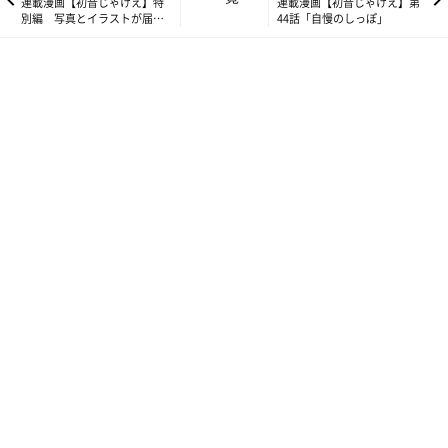
連載漫画【初音じゃけえ】特
連載漫画【初音じゃけえ】第
別編 写真とイラストが届き
44話「自慢のしっぽ」
ました！