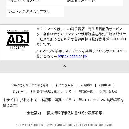
いぬのきもちクイズ
購読者専用ページ
いぬ・ねこのきもちアプリ
ＡＢＪマークは、この電子書店・電子書籍配信サービス
が、著作権者からコンテンツ使用許諾を得た正規版配信サ
ービスであることを示す登録商標（登録番号 第11091003
号）です。
ABJマークの詳細、ABJマークを掲示しているサービスの一
覧はこちら→
https://aebs.or.jp/
いぬのきもち・ねこのきもち
ねこのきもち
広告掲載
利用規約
ポリシー
利用者情報の取り扱いについて
専門家一覧
お問い合わせ
本サイトに掲載されている記事・写真・イラスト等のコンテンツの無断転載を
禁じます。
会社案内
個人情報保護法に基づく公表事項等
Copyright © Benesse Style Care Group Co.,Ltd. All Rights Reserved.