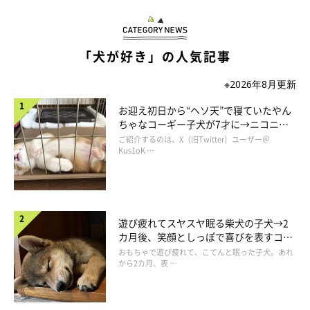
「犬が好き」の人気記事
※2026年8月更新
お迎え初日から“ヘソ天”で寝ていたやん
ちゃなコーギー子犬が7才に→ニコニ
コ“コーギースマイル”が魅力のコに成
ご紹介するのは、X（旧Twitter）ユーザー＠
長！
Kus1oK …
遊び疲れてスヤスヤ眠る柴犬の子犬→2
カ月後、笑顔としっぽで喜びを表すコに
成長！
おもちゃで遊び疲れて、こてんと眠った子犬。あれ
から2カ月、表 …