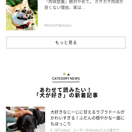
「肉球放置」絶対やめて。 カサカサ肉球が
良くない理由、実は...
PR(AIGATE株式会社)
もっと見る
じゃあちょっと刺激がるところに移動しようと
あわせて読みたい！
「犬が好き」の新着記事
大好きなじーじに甘えるラブラドールが
かわいすぎる！ふだんの穏やかな一面に
もほっこり
X（旧Twitter）ユーザー＠sbrsitmさんの愛犬で、