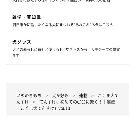
犬好きにはたまらない！かわいい・面白い・感動の犬の動画
こんなにびっくりすると思っていなかった私達。
雑学・豆知識
明日誰かに話したくなる犬にまつわる”あれこれ”ネタはこちら
犬グッズ
犬との暮らしに意外と使える100均グッズから、犬モチーフの雑貨
まで
いぬのきもち
犬が好き
連載
こぐま犬て
んすけ
てんすけ、初めての〇〇に驚く！｜連載
「こぐま犬てんすけ」vol.13
びっくりしたから抱っこで避難