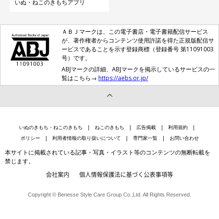
いぬ・ねこのきもちアプリ
ＡＢＪマークは、この電子書店・電子書籍配信サービス
が、著作権者からコンテンツ使用許諾を得た正規版配信サ
ービスであることを示す登録商標（登録番号 第11091003
号）です。
ABJマークの詳細、ABJマークを掲示しているサービスの一
覧はこちら→
https://aebs.or.jp/
いぬのきもち・ねこのきもち
ねこのきもち
広告掲載
利用規約
ポリシー
利用者情報の取り扱いについて
専門家一覧
お問い合わせ
本サイトに掲載されている記事・写真・イラスト等のコンテンツの無断転載を
禁じます。
会社案内
個人情報保護法に基づく公表事項等
登場人物紹介
Copyright © Benesse Style Care Group Co.,Ltd. All Rights Reserved.