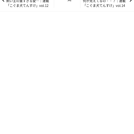
飼い主の重すぎる愛…｜連載
何か見えてるの・・？｜連載
「こぐま犬てんすけ」vol.12
「こぐま犬てんすけ」vol.14
て歩き辛いけど、てんすけにははじめての足の裏の感触だから、
どうかなー？