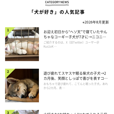
「犬が好き」の人気記事
※2026年8月更新
どうも楽しくなさそう…？
お迎え初日から“ヘソ天”で寝ていたやん
ちゃなコーギー子犬が7才に→ニコニ
コ“コーギースマイル”が魅力のコに成
ご紹介するのは、X（旧Twitter）ユーザー＠
長！
Kus1oK …
遊び疲れてスヤスヤ眠る柴犬の子犬→2
カ月後、笑顔としっぽで喜びを表すコに
成長！
おもちゃで遊び疲れて、こてんと眠った子犬。あれ
から2カ月、表 …