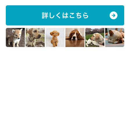
必死で河川敷をあとにしようとするてんすけ。
車の場所まで一直線に走ろう！と引っ張って行きました。
わざわざ来たのに、怖い思いをするだけで帰ることになってしま
った（´A｀）
普通に踏切の前とかだと大丈夫なのに、頭上っていうのが怖かっ
たのかもしれません。
反省…。
この頃、てんすけが何に怖がるのか何を楽しむのかがまだわかっ
ていなかった私たちは、色んなところに連れて行って一緒に経験
することで、経験値を増やして行っていました。