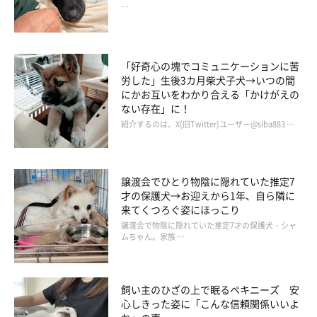
…
「好奇心の塊でコミュニケーションに苦
労した」生後3カ月柴犬子犬→いつの間
にかお互いをわかり合える「かけがえの
ない存在」に！
せっかく来たのになんだかノリの悪いてんすけ。
紹介するのは、X(旧Twitter)ユーザー@siba883 …
広々としているのにてくてくと歩くだけで走り回りたい様子もあ
譲渡会でひとり物陰に隠れていた推定7
りません。ロングリードも持ってきて準備万端だったのに…。
才の保護犬→お迎えから1年、自ら隣に
来てくつろぐ姿にほっこり
譲渡会で物陰に隠れていた推定7才の保護犬・シャ
ムちゃん。家族 …
じゃあ、と鉄橋の下まで行って電車でも見るか…と移動したとこ
ろ、
飼い主のひざの上で眠るペキニーズ 安
心しきった姿に「こんな信頼関係いいよ