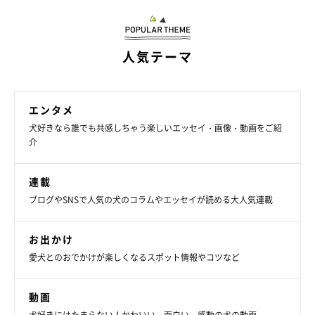
人気テーマ
エンタメ
犬好きなら誰でも共感しちゃう楽しいエッセイ・画像・動画をご紹
介
連載
ブログやSNSで人気の犬のコラムやエッセイが読める大人気連載
橋の下に移動して、ちょっとウロウロしていたら突然、
真上を通る電車の轟音と振動。
お出かけ
愛犬とのおでかけが楽しくなるスポット情報やコツなど
めちゃくちゃびっくりしたてんすけ。
普段、家の近所の踏切で電車が通るのを見てもそんなに反応しな
動画
いので