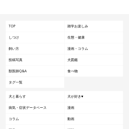
５歳の今は、てんすけが何を怖がるのか、何を楽しむのかがわか
るようになって、散歩の充実度が上がって来ました。この頃は
色々試行錯誤していたなと思います。
TOP
雑学お楽しみ
しつけ
生態・健康
飼い方
漫画・コラム
投稿写真
犬図鑑
獣医師Q&A
食べ物
タグ一覧
犬と暮らす
犬が好き♥
病気・症状データベース
漫画
コラム
動画