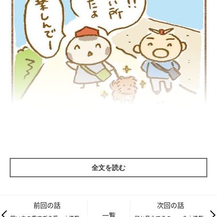
車から降りると目をキラキラさせて、わくわくするてんすけ。こ
れは楽しんでくれる予感…！と期待して、堤防の下に降りてみま
全文を読む
した。
前回の話
次回の話
一覧
下は一面の砂地。ひろーい河の横に広がる一面の砂。さくさくし