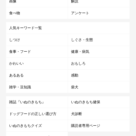
画像
解説
河川敷で眩しそうなてんすけ
食べ物
アンケート
人気キーワード一覧
しつけ
しぐさ・生態
食事・フード
健康・病気
かわいい
おもしろ
あるある
感動
雑学・豆知識
柴犬
雑誌『いぬのきもち』
いぬのきもち健保
ドッグフードの正しい選び方
犬診断
いぬのきもちクイズ
購読者専用ページ