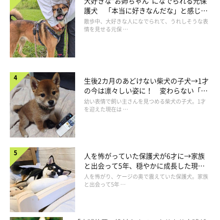
大好きな“お姉ちゃん”になでられる元保
護犬 「本当に好きなんだな」と感じる
表情にほっこり
散歩中、大好きな人になでられて、うれしそうな表
情を見せる元保 …
あれ…なんか思ってたほど喜んでない…？？
この頃のてんすけは、まだまだ遊びたい盛り。遊んでくれそうな
生後2カ月のあどけない柴犬の子犬→1才
ワンコがいたら無差別に遊んでー！と突っ込んでいく勢いだった
の今は凛々しい姿に！ 変わらない「く
りくりおめめ」にもほっこり
のですが、ここにはたまたま誰もおらず、なんだかつまらなそう
幼い表情で飼い主さんを見つめる柴犬の子犬。1才
を迎えた現在は …
に、そのへんの板を噛んだりしていました。
人を怖がっていた保護犬が6才に→家族
と出会って5年、穏やかに成長した現在
の姿にグッとくる
人を怖がり、ケージの奥で震えていた保護犬。家族
と出会って5年 …