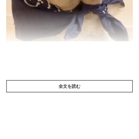
＠kurizo_chow
クリーム色のもふもふとした毛並みがと〜ってもキュート(*´ｪ
`*) そんなくり蔵くんですが、最近SNSなどで話題の
「ボトル
キャップチャレンジ」
に挑戦したようなんです♪
全文を読む
そのときの様子がコチラっ☆↓↓