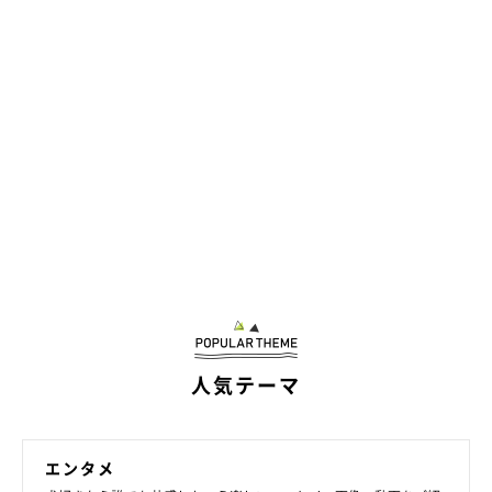
この投稿をInstagramで見る
ぼくもできる🐶 #ちょん #ボトルキャップチャレンジ
#bottlecapchallenge #チャウチャウ #chowchow #鬆獅犬 #
차우차우 #чаучау #تشاوتشاو #chowchowdog
#chowpuppies #worldofchowchow #puppy #puppylove
#pecotv #いぬのきもち
くり蔵
さん(@kurizo_chow)がシェアした投稿 -
2019年 7月月22日午前5時10分PDT
人気テーマ
まさかの方法で、ボトルキャップチャレンジに挑戦したくり蔵く
エンタメ
ん。最後の得意気そうな表情がかわいすぎるのでした♡