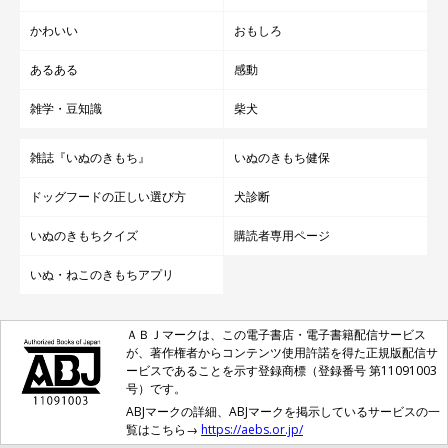
かわいい
おもしろ
あるある
感動
雑学・豆知識
柴犬
雑誌『いぬのきもち』
いぬのきもち健保
ドッグフードの正しい選び方
犬診断
いぬのきもちクイズ
購読者専用ページ
いぬ・ねこのきもちアプリ
ＡＢＪマークは、この電子書店・電子書籍配信サービス
が、著作権者からコンテンツ使用許諾を得た正規版配信サ
ービスであることを示す登録商標（登録番号 第11091003
号）です。
ABJマークの詳細、ABJマークを掲示しているサービスの一
覧はこちら→
https://aebs.or.jp/