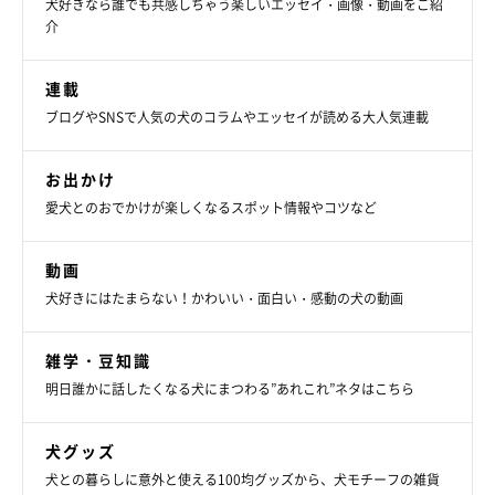
犬好きなら誰でも共感しちゃう楽しいエッセイ・画像・動画をご紹
介
連載
★Instagram、Twitterで「#いぬのきもち」「#いぬのきもち部」
ブログやSNSで人気の犬のコラムやエッセイが読める大人気連載
でご投稿いただいた素敵な写真・動画を紹介しています。
お出かけ
愛犬とのおでかけが楽しくなるスポット情報やコツなど
動画
参照／Instagram（
＠kurizo_chow
）
犬好きにはたまらない！かわいい・面白い・感動の犬の動画
文／雨宮カイ
雑学・豆知識
明日誰かに話したくなる犬にまつわる”あれこれ”ネタはこちら
犬グッズ
犬との暮らしに意外と使える100均グッズから、犬モチーフの雑貨