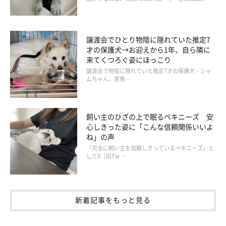
＠kurizo_chow
譲渡会でひとり物陰に隠れていた推定7
才の保護犬→お迎えから1年、自ら隣に
来てくつろぐ姿にほっこり
「ほらね♪ ボクもできるワン♪」
譲渡会で物陰に隠れていた推定7才の保護犬・シャ
ムちゃん。家族 …
飼い主のひざの上で眠るペキニーズ 安
心しきった姿に「こんな信頼関係いいよ
ね」の声
「完全に飼い主を信頼しきっているペキニーズ」と
してX（旧Tw …
新着記事をもっと見る