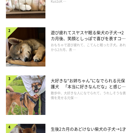
長！
Kus1oK …
＠kurizo_chow
ちょん
遊び疲れてスヤスヤ眠る柴犬の子犬→2
カ月後、笑顔としっぽで喜びを表すコに
成長！
おもちゃで遊び疲れて、こてんと眠った子犬。あれ
から2カ月、表 …
お鼻でちょんと軽くペットボトルを触って……
大好きな“お姉ちゃん”になでられる元保
護犬 「本当に好きなんだな」と感じる
表情にほっこり
散歩中、大好きな人になでられて、うれしそうな表
情を見せる元保 …
生後2カ月のあどけない柴犬の子犬→1才