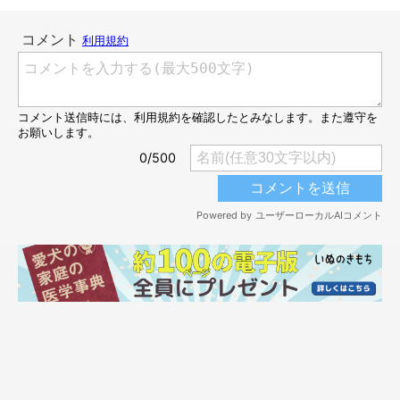
＠kurizo_chow