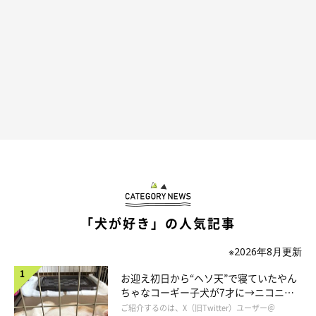
飼い主さんがペットボトルをくり蔵くんに近づけると…
「犬が好き」の人気記事
※2026年8月更新
お迎え初日から“ヘソ天”で寝ていたやん
ちゃなコーギー子犬が7才に→ニコニ
コ“コーギースマイル”が魅力のコに成
ご紹介するのは、X（旧Twitter）ユーザー＠