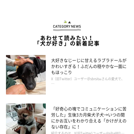
なんか、ちょっぴり雑な気もするけど……一応成功！？（笑）
あわせて読みたい！
「犬が好き」の新着記事
大好きなじーじに甘えるラブラドールが
かわいすぎる！ふだんの穏やかな一面に
もほっこり
X（旧Twitter）ユーザー＠sbrsitmさんの愛犬で、
…
「好奇心の塊でコミュニケーションに苦
労した」生後3カ月柴犬子犬→いつの間
にかお互いをわかり合える「かけがえの
ない存在」に！
紹介するのは、X(旧Twitter)ユーザー@siba883 …