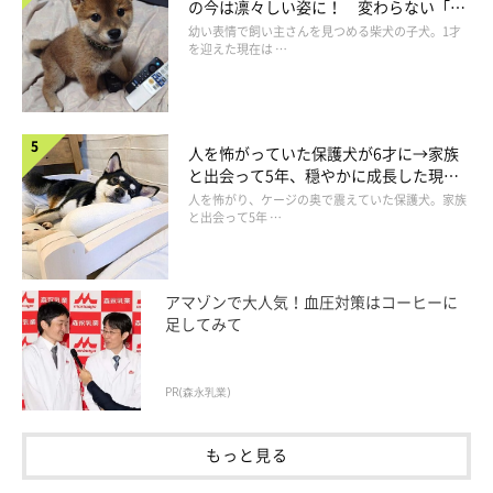
の今は凛々しい姿に！ 変わらない「く
りくりおめめ」にもほっこり
幼い表情で飼い主さんを見つめる柴犬の子犬。1才
を迎えた現在は …
人を怖がっていた保護犬が6才に→家族
と出会って5年、穏やかに成長した現在
の姿にグッとくる
人を怖がり、ケージの奥で震えていた保護犬。家族
と出会って5年 …
＠kurizo_chow
アマゾンで大人気！血圧対策はコーヒーに
コテンッ……
足してみて
PR(森永乳業)
ん！！？ ペットボトルが倒れて、ついでにキャップも外れた
もっと見る
ぞ！